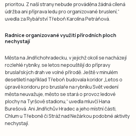
prioritou. Z naší strany nebude prováděna žádná cílená
údržba ani příprava ledu pro organizované bruslení,“
uvedla za Rybářství Třeboň Karolína Petráňová.
Radnice organizované využití přírodních ploch
nechystají
Města na Jindřichohradecku, v jejichž okolí se nacházejí
rozlehlé rybníky, se letos nepouštějí do přípravy
bruslařských drah ve volné přírodě. Ještě v minulém
desetiletí například Třeboň budovala koridor „Letos o
úpravě koridoru pro bruslaře na rybníku Svět vedení
města neuvažuje, město se stará o provoz ledové
plochy na Tyršově stadionu,“ uvedla mluvčí Hana
Burešová. Ani Jindřichův Hradec a jeho místní části,
Chlum u Třeboně či Stráž nad Nežárkou podobné aktivity
nechystají.