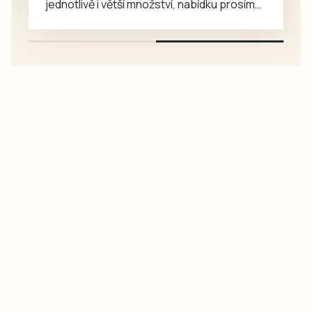
jednotlivě i větší množství, nabídku prosím
pouze na e-mail: svorpi@seznam.cz.