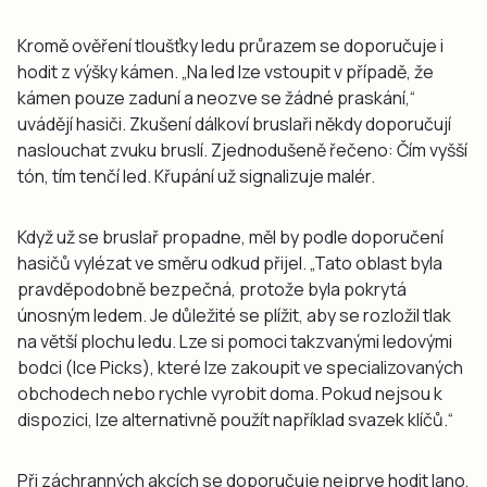
Kromě ověření tloušťky ledu průrazem se doporučuje i
hodit z výšky kámen. „Na led lze vstoupit v případě, že
kámen pouze zaduní a neozve se žádné praskání,“
uvádějí hasiči. Zkušení dálkoví bruslaři někdy doporučují
naslouchat zvuku bruslí. Zjednodušeně řečeno: Čím vyšší
tón, tím tenčí led. Křupání už signalizuje malér.
Když už se bruslař propadne, měl by podle doporučení
hasičů vylézat ve směru odkud přijel. „Tato oblast byla
pravděpodobně bezpečná, protože byla pokrytá
únosným ledem. Je důležité se plížit, aby se rozložil tlak
na větší plochu ledu. Lze si pomoci takzvanými ledovými
bodci (Ice Picks), které lze zakoupit ve specializovaných
obchodech nebo rychle vyrobit doma. Pokud nejsou k
dispozici, lze alternativně použít například svazek klíčů.“
Při záchranných akcích se doporučuje nejprve hodit lano,