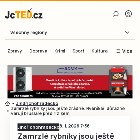
Všechny regiony
E-mail
Více
Zprávy
Doprava
Krimi
Sport
Kultura
Heslo
Blogy
Obnovit heslo
Inspirace
Čtenáři píší
Přihlásit se
Speciální přílohy
Jindřichohradecko
Přihlásit se přes Facebook
Inzerce
Zamrzlé rybníky jsou ještě zrádné. Rybníkáři důrazně
varují bruslaře před rizikem
Ještě nemám účet, chci se
Registrovat
8. 1. 2026 7:36
Jindřichohradecko
Zamrzlé rybníky jsou ještě