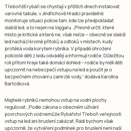
Třeboňští rybáři se chystají v příštích dnech instalovat
varovné tabule, v Jindřichově Hradci pravidelně
monitoruje situaci policie tam, kde lze předpokládat
slabší led, a to nejen na Vajgaru. „Přesně určit, které
místo je kritické a které ne, však nelze – obecně se slabší
led nachází kromě přítoků a odtoků v místech, kudy
protéká voda korytem rybníka. V případě ohrožení
policisté děti z ledu odvádějí a informují rodiče. Důležitou
roli přitom hraje také domácí dohled – rodiče by měli děti
upozornit na nebezpečí vstupu na led a poučit je o
bezpečném chování u zamrzlé vody,“ dodává Karolína
Bartošková.
Majitelé rybníků nemohou vstup na vodní plochy
regulovat. „Podle zákona o obecném užívání
povrchových vod nemůže Rybářství Třeboň veřejnosti
vstup na led ani bruslení zakázat. Rádi bychom však
upozornili, že vytváření podmínek pro bruslení není naší