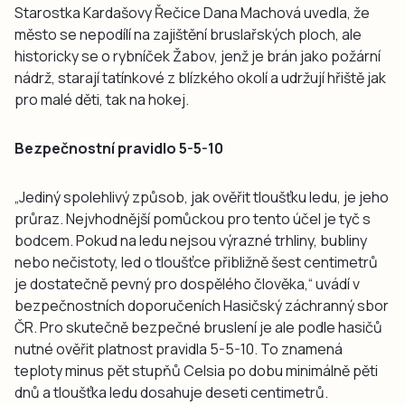
Starostka Kardašovy Řečice Dana Machová uvedla, že
město se nepodílí na zajištění bruslařských ploch, ale
historicky se o rybníček Žabov, jenž je brán jako požární
nádrž, starají tatínkové z blízkého okolí a udržují hřiště jak
pro malé děti, tak na hokej.
Bezpečnostní pravidlo 5-5-10
„Jediný spolehlivý způsob, jak ověřit tloušťku ledu, je jeho
průraz. Nejvhodnější pomůckou pro tento účel je tyč s
bodcem. Pokud na ledu nejsou výrazné trhliny, bubliny
nebo nečistoty, led o tloušťce přibližně šest centimetrů
je dostatečně pevný pro dospělého člověka,“ uvádí v
bezpečnostních doporučeních Hasičský záchranný sbor
ČR. Pro skutečně bezpečné bruslení je ale podle hasičů
nutné ověřit platnost pravidla 5-5-10. To znamená
teploty minus pět stupňů Celsia po dobu minimálně pěti
dnů a tloušťka ledu dosahuje deseti centimetrů.