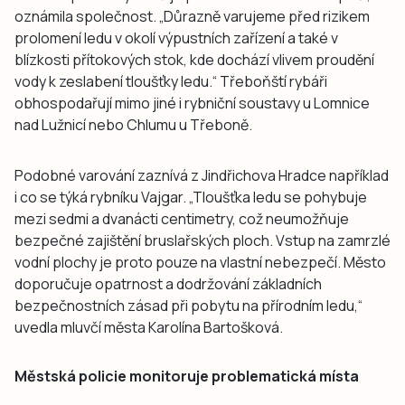
oznámila společnost. „Důrazně varujeme před rizikem
prolomení ledu v okolí výpustních zařízení a také v
blízkosti přítokových stok, kde dochází vlivem proudění
vody k zeslabení tloušťky ledu.“ Třeboňští rybáři
obhospodařují mimo jiné i rybniční soustavy u Lomnice
nad Lužnicí nebo Chlumu u Třeboně.
Podobné varování zaznívá z Jindřichova Hradce například
i co se týká rybníku Vajgar. „Tloušťka ledu se pohybuje
mezi sedmi a dvanácti centimetry, což neumožňuje
bezpečné zajištění bruslařských ploch. Vstup na zamrzlé
vodní plochy je proto pouze na vlastní nebezpečí. Město
doporučuje opatrnost a dodržování základních
bezpečnostních zásad při pobytu na přírodním ledu,“
uvedla mluvčí města Karolína Bartošková.
Městská policie monitoruje problematická místa