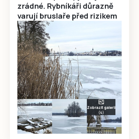
zrádné. Rybníkáři důrazně
varují bruslaře před rizikem
Zobrazit galerii
(4)