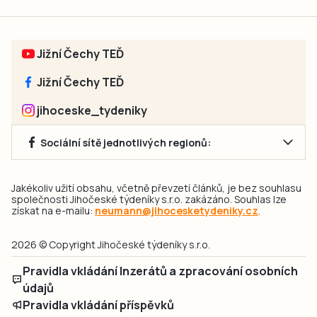
Jižní Čechy TEĎ
Jižní Čechy TEĎ
jihoceske_tydeniky
Sociální sítě jednotlivých regionů:
Jakékoliv užití obsahu, včetně převzetí článků, je bez souhlasu
společnosti Jihočeské týdeníky s.r.o. zakázáno. Souhlas lze
získat na e-mailu:
neumann@jihocesketydeniky.cz
.
2026 © Copyright Jihočeské týdeníky s.r.o.
Pravidla vkládání Inzerátů a zpracování osobních
údajů
Pravidla vkládání příspěvků