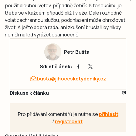
použít dlouhou větev, případně žebřík. K tonoucímu je
třeba se v každém případě blížit vleže. Dále rozhodně
volat záchrannou službu, podchlazení může ohrožovat
život. A ještě dobrá rada: ani zkušení bruslaři by nikdy
neměli na led vyrážet osamoceně.
Petr Bušta
Sdílet článek:
busta@jihocesketydeniky.cz
Diskuse k článku
Pro přidávání komentářů je nutné se
přihlásit
/
registrovat
.