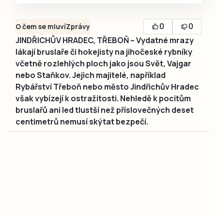
0
0
O čem se mluví
Zprávy
JINDŘICHŮV HRADEC, TŘEBOŇ – Vydatné mrazy
lákají bruslaře či hokejisty na jihočeské rybníky
včetně rozlehlých ploch jako jsou Svět, Vajgar
nebo Staňkov. Jejich majitelé, například
Rybářství Třeboň nebo město Jindřichův Hradec
však vybízejí k ostražitosti. Nehledě k pocitům
bruslařů ani led tlustší než příslovečných deset
centimetrů nemusí skýtat bezpečí.