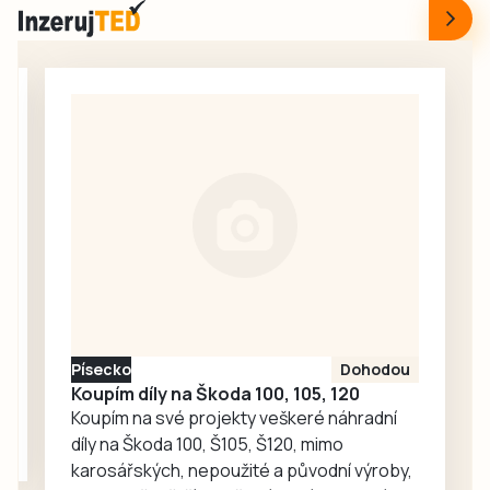
dopoledne 5.
tak příjemné místo
srpna v Domově s
pro každodenní
pečovatelskou
setkávání,
službou v
odpočinek i
Milevsku, kam za
společné aktivity.
seniory znovu
zavítaly děti z
dětské skupiny
Jesličky Milísek.
Děti přinášejí do
života seniorů
radost, ti jim na
oplátku vyprávějí
zajímavé příběhy.
Písecko
Dohodou
Koupím díly na Škoda 100, 105, 120
Koupím na své projekty veškeré náhradní
díly na Škoda 100, Š105, Š120, mimo
karosářských, nepoužité a původní výroby,