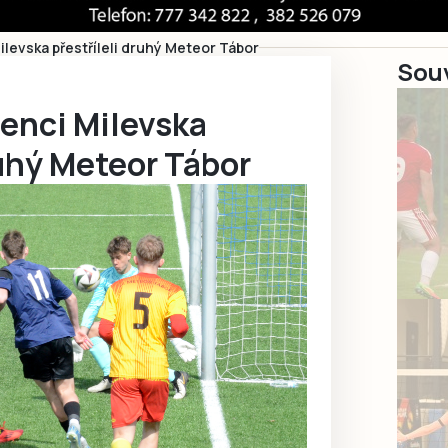
ilevska přestříleli druhý Meteor Tábor
Souv
tenci Milevska
ruhý Meteor Tábor