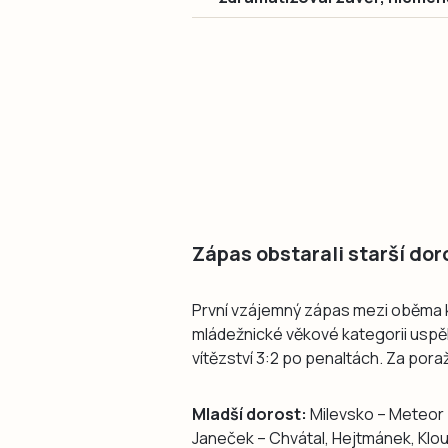
Zápas obstarali starší dor
První vzájemný zápas mezi oběma kl
mládežnické věkové kategorii uspěli
vítězství 3:2 po penaltách. Za pora
Mladší dorost:
Milevsko – Meteor T
Janeček – Chvátal, Hejtmánek, Klo