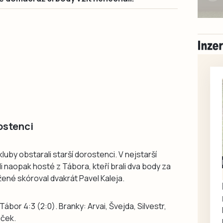
ostenci
uby obstarali starší dorostenci. V nejstarší
Milevsko
 naopak hosté z Tábora, kteří brali dva body za
Zdarma / za odvoz
žené skóroval dvakrát Pavel Kaleja.
Daruji do dobrých
rukou kotě
ábor 4:3 (2:0). Branky: Arvai, Švejda, Silvestr,
Daruji do dobrých rukou
uček.
kotě-kočka, odčervené,