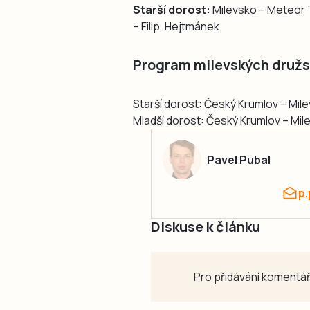
Starší dorost:
Milevsko – Meteor Tá
– Filip, Hejtmánek.
Program milevských družs
Starší dorost: Český Krumlov – Mile
Mladší dorost: Český Krumlov – Mile
Pavel Pubal
p
Diskuse k článku
Pro přidávání komentář