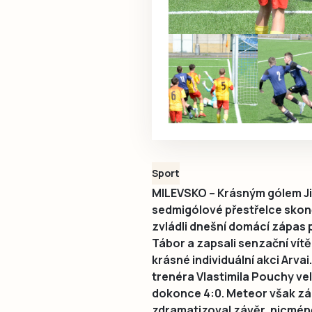
Sport
MILEVSKO – Krásným gólem Jiř
sedmigólové přestřelce skonč
zvládli dnešní domácí zápas 
Tábor a zapsali senzační vítě
krásné individuální akci Arva
trenéra Vlastimila Pouchy vel
dokonce 4:0. Meteor však záp
zdramatizoval závěr, nicméně