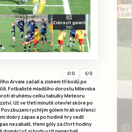
Zobrazit galerii
(16)
0
0
ího Arvaie začali a ziskem tří bodů po
ili. Fotbalisté mladšího dorostu Milevska
proti druhému celku tabulky Meteoru
zství. Už ve třetí minutě otevřel skóre po
i. Povzbuzeni rychlým gólem hráli svěřenci
mi dobrý zápas a po hodině hry vedli
as nezabalil, třemi góly za čtvrt hodiny
 domácí už si body vzít nenechali.