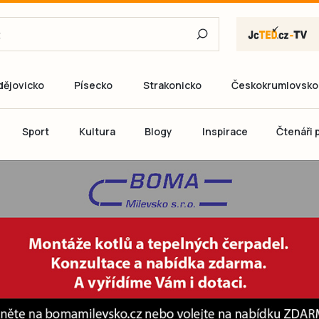
dějovicko
Písecko
Strakonicko
Českokrumlovsko
E-mail
Sport
Kultura
Blogy
Inspirace
Čtenáři p
Heslo
P
Přihlás
Ještě nemám ú