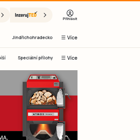
Přihlásit
Více
Jindřichohradecko
Více
íší
Speciální přílohy
Prachaticko
Inzerce
Obnovit heslo
řihlásit se
it se přes Facebook
čet, chci se
Registrovat