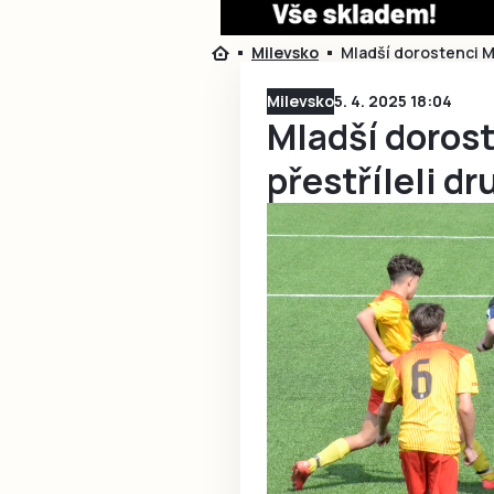
Milevsko
Mladší dorostenci M
Milevsko
5. 4. 2025 18:04
Mladší doros
přestříleli d