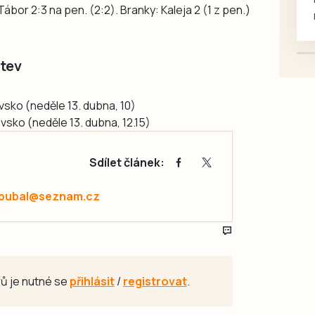
bor 2:3 na pen. (2:2). Branky: Kaleja 2 (1 z pen.)
mazlivé, ihned k odběru.
tev
vsko (neděle 13. dubna, 10)
vsko (neděle 13. dubna, 12.15)
Sdílet článek:
.pubal@seznam.cz
ů je nutné se
přihlásit
/
registrovat
.