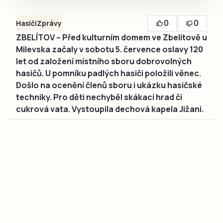
0
0
Hasiči
Zprávy
ZBELÍTOV – Před kulturním domem ve Zbelítově u
Milevska začaly v sobotu 5. července oslavy 120
let od založení místního sboru dobrovolných
hasičů. U pomníku padlých hasiči položili věnec.
Došlo na ocenění členů sboru i ukázku hasičské
techniky. Pro děti nechyběl skákací hrad či
cukrová vata. Vystoupila dechová kapela Jižani.