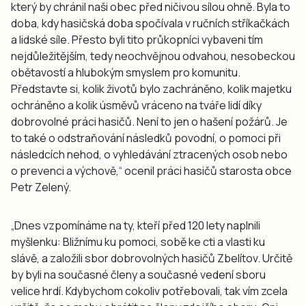
který by chránil naši obec před ničivou sílou ohně. Byla to
doba, kdy hasičská doba spočívala v ručních stříkačkách
a lidské síle. Přesto byli tito průkopníci vybaveni tím
nejdůležitějším, tedy neochvějnou odvahou, nesobeckou
obětavostí a hlubokým smyslem pro komunitu.
Představte si, kolik životů bylo zachráněno, kolik majetku
ochráněno a kolik úsměvů vráceno na tváře lidí díky
dobrovolné práci hasičů. Není to jen o hašení požárů. Je
to také o odstraňování následků povodní, o pomoci při
následcích nehod, o vyhledávání ztracených osob nebo
o prevenci a výchově,“ ocenil práci hasičů starosta obce
Petr Zelený.
„Dnes vzpomínáme na ty, kteří před 120 lety naplnili
myšlenku: Bližnímu ku pomoci, sobě ke cti a vlasti ku
slávě, a založili sbor dobrovolných hasičů Zbelítov. Určitě
by byli na současné členy a současné vedení sboru
velice hrdí. Kdybychom cokoliv potřebovali, tak vím zcela