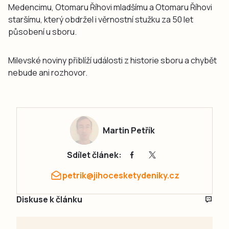
Medencimu, Otomaru Říhovi mladšímu a Otomaru Říhovi
staršímu, který obdržel i věrnostní stužku za 50 let
působení u sboru.
Milevské noviny přiblíží události z historie sboru a chybět
nebude ani rozhovor.
Martin Petřík
Sdílet článek:
petrik@jihocesketydeniky.cz
Diskuse k článku