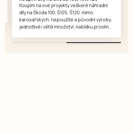
Koupím na své projekty veškeré náhradní
díly na Škoda 100, Š105, Š120, mimo
karosářských, nepoužité a původní výroby,
jednotlivě i větší množství, nabídku prosím
pouze na e-mail: svorpi@seznam.cz.