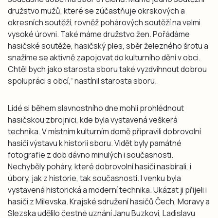
družstvo mužů, které se zúčastňuje okrskových a
okresních soutěží, rovněž pohárových soutěží na velmi
vysoké úrovni. Také máme družstvo žen. Pořádáme
hasičské soutěže, hasičský ples, sběr železného šrotu a
snažíme se aktivně zapojovat do kulturního dění v obci.
Chtěl bych jako starosta sboru také vyzdvihnout dobrou
spolupráci s obcí,“ nastínil starosta sboru.
Lidé si během slavnostního dne mohli prohlédnout
hasičskou zbrojnici, kde byla vystavená veškerá
technika. V místním kulturním domě připravili dobrovolní
hasiči výstavu k historii sboru. Vidět byly památné
fotografie z dob dávno minulých i současnosti.
Nechyběly poháry, které dobrovolní hasiči nasbírali, i
úbory, jak z historie, tak současnosti. I venku byla
vystavená historická a moderní technika. Ukázat ji přijeli i
hasiči z Milevska. Krajské sdružení hasičů Čech, Moravy a
Slezska udělilo čestné uznání Janu Buzkovi, Ladislavu