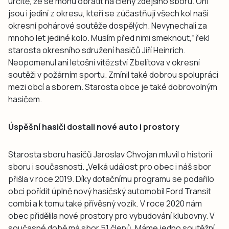
určitě, že se mohu obrátit na členy zdejšího sboru. Oni
jsou i jediní z okresu, kteří se zúčastňují všech kol naší
okresní pohárové soutěže dospělých. Nevynechali za
mnoho let jediné kolo. Musím před nimi smeknout,“ řekl
starosta okresního sdružení hasičů Jiří Heinrich.
Neopomenul ani letošní vítězství Zbelítova v okresní
soutěži v požárním sportu. Zmínil také dobrou spolupráci
mezi obcí a sborem. Starosta obce je také dobrovolným
hasičem.
Úspěšní hasiči dostali nové auto i prostory
Starosta sboru hasičů Jaroslav Chvojan mluvil o historii
sboru i současnosti. „Velká událost pro obec i náš sbor
přišla v roce 2019. Díky dotačnímu programu se podařilo
obci pořídit úplně nový hasičský automobil Ford Transit
combi a k tomu také přívěsný vozík. V roce 2020 nám
obec přidělila nové prostory pro vybudování klubovny. V
současné době má sbor 51 členů. Máme jedno soutěžní