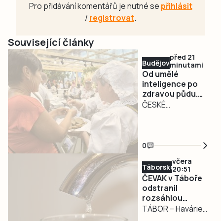
Pro přidávání komentářů je nutné se
přihlásit
/
registrovat
.
Související články
před 21
Budějovicko
minutami
Od umělé
inteligence po
zdravou půdu.
Země živitelka
ČESKÉ
představí
BUDĚJOVICE –
inovace napříč
Mezinárodní
celým agrárním
agrosalon Země
sektorem
0
Živitelka s
včera
podtitulem
Táborsko
20:51
Inovace v každém
ČEVAK v Táboře
poli začíná 20.
odstranil
rozsáhlou
srpna. Letošní 52.
havárii a v půl
TÁBOR – Havárie
ročník se zaměří
osmé spustil
vodovodu, po