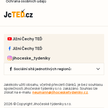
Ochrana osobních údajů
Jižní Čechy TEĎ
Jižní Čechy TEĎ
jihoceske_tydeniky
Sociální sítě jednotlivých regionů:
Jakékoliv užití obsahu, včetně převzetí článků, je bez souhlasu
společnosti Jihočeské týdeníky s.r.o. zakázáno. Souhlas lze
získat na e-mailu:
neumann@jihocesketydeniky.cz
.
2026 © Copyright Jihočeské týdeníky s.r.o.