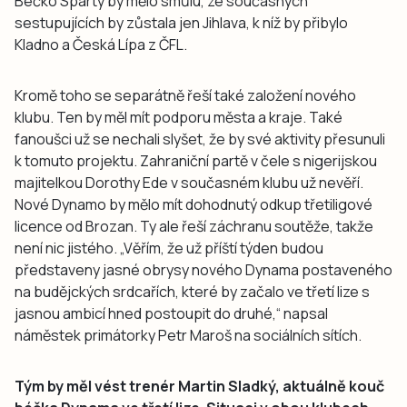
Béčko Sparty by mělo smůlu, ze současných
sestupujících by zůstala jen Jihlava, k níž by přibylo
Kladno a Česká Lípa z ČFL.
Kromě toho se separátně řeší také založení nového
klubu. Ten by měl mít podporu města a kraje. Také
fanoušci už se nechali slyšet, že by své aktivity přesunuli
k tomuto projektu. Zahraniční partě v čele s nigerijskou
majitelkou Dorothy Ede v současném klubu už nevěří.
Nové Dynamo by mělo mít dohodnutý odkup třetiligové
licence od Brozan. Ty ale řeší záchranu soutěže, takže
není nic jistého. „Věřím, že už příští týden budou
představeny jasné obrysy nového Dynama postaveného
na budějckých srdcařích, které by začalo ve třetí lize s
jasnou ambicí hned postoupit do druhé,“ napsal
náměstek primátorky Petr Maroš na sociálních sítích.
Tým by měl vést trenér Martin Sladký, aktuálně kouč