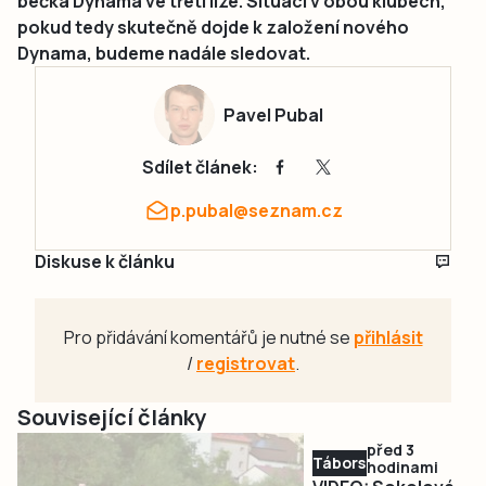
béčka Dynama ve třetí lize. Situaci v obou klubech,
pokud tedy skutečně dojde k založení nového
Dynama, budeme nadále sledovat.
Pavel Pubal
Sdílet článek:
p.pubal@seznam.cz
Diskuse k článku
Pro přidávání komentářů je nutné se
přihlásit
/
registrovat
.
Související články
před 3
Táborsko
hodinami