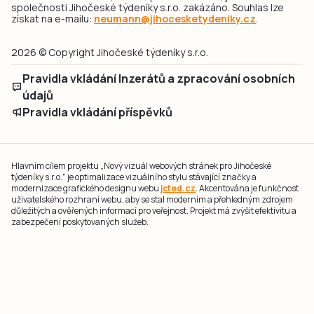
společnosti Jihočeské týdeníky s.r.o. zakázáno. Souhlas lze
získat na e-mailu:
neumann@jihocesketydeniky.cz
.
2026 © Copyright Jihočeské týdeníky s.r.o.
Pravidla vkládání Inzerátů a zpracování osobních
údajů
Pravidla vkládání příspěvků
Hlavním cílem projektu „Nový vizuál webových stránek pro Jihočeské
týdeníky s.r.o." je optimalizace vizuálního stylu stávající značky a
modernizace grafického designu webu
jcted.cz
. Akcentována je funkčnost
uživatelského rozhraní webu, aby se stal moderním a přehledným zdrojem
důležitých a ověřených informací pro veřejnost. Projekt má zvýšit efektivitu a
zabezpečení poskytovaných služeb.
Projekt byl spolufinancován Evropskou unií z nástroje NextGenerationEU.