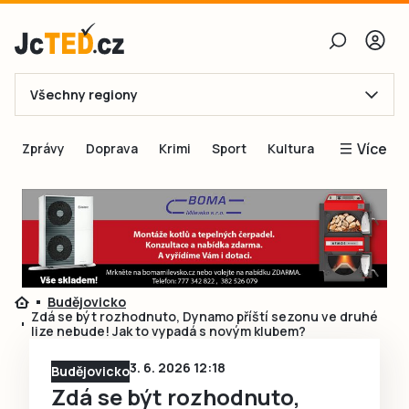
Všechny regiony
E-mail
Více
Zprávy
Doprava
Krimi
Sport
Kultura
Heslo
Blogy
Obnovit heslo
Inspirace
Čtenáři píší
Přihlásit se
Speciální přílohy
Budějovicko
Přihlásit se přes Facebook
Inzerce
Zdá se být rozhodnuto, Dynamo příští sezonu ve druhé
lize nebude! Jak to vypadá s novým klubem?
Ještě nemám účet, chci se
Registrovat
3. 6. 2026 12:18
Budějovicko
Zdá se být rozhodnuto,