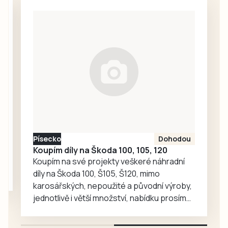
vyzvou Kaplici.
První mistrák čeká
také třetiligové
dorostence FC
Písek, kteří poměří
síly s Rokycany. V
neděli se na
hradišťském
motodromu
pojede cyklistický
závod Galaxy
Písecko
Dohodou
CykloŠvec
Koupím díly na Škoda 100, 105, 120
kritérium Hradiště
Koupím na své projekty veškeré náhradní
2026. Příprava…
díly na Škoda 100, Š105, Š120, mimo
karosářských, nepoužité a původní výroby,
jednotlivě i větší množství, nabídku prosím
pouze na e-mail: svorpi@seznam.cz.