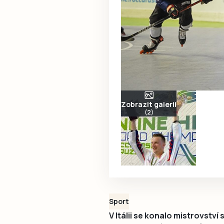
Zobrazit galerii
(2)
Sport
V Itálii se konalo mistrovstv