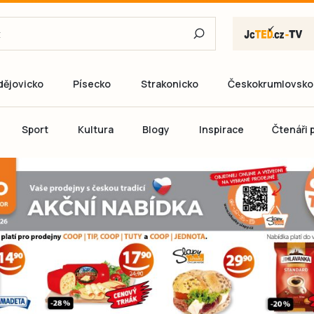
dějovicko
Písecko
Strakonicko
Českokrumlovsko
E-mail
Sport
Kultura
Blogy
Inspirace
Čtenáři p
Heslo
P
Přihlás
Ještě nemám ú