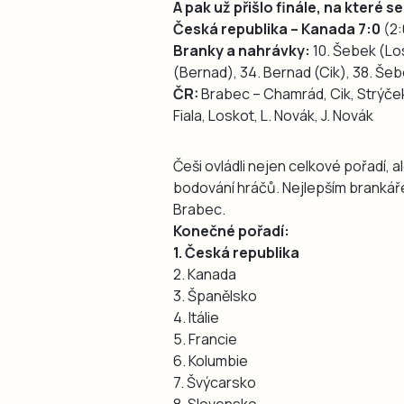
A pak už přišlo finále, na které
Česká republika – Kanada 7:0
(2:
Branky a nahrávky:
10. Šebek (Los
(Bernad), 34. Bernad (Cik), 38. Šeb
ČR:
Brabec – Chamrád, Cik, Strýček
Fiala, Loskot, L. Novák, J. Novák
Češi ovládli nejen celkové pořadí, a
bodování hráčů. Nejlepším brankář
Brabec.
Konečné pořadí:
1. Česká republika
2. Kanada
3. Španělsko
4. Itálie
5. Francie
6. Kolumbie
7. Švýcarsko