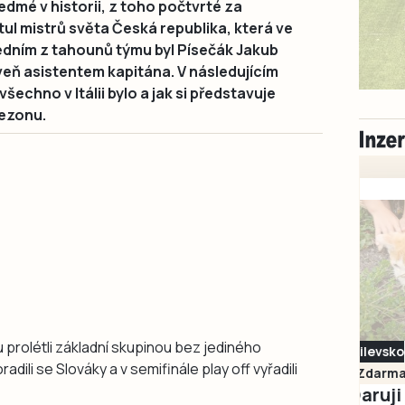
edmé v historii, z toho počtvrté za
itul mistrů světa Česká republika, která ve
Jedním z tahounů týmu byl Písečák Jakub
veň asistentem kapitána. V následujícím
echno v Itálii bylo a jak si představuje
ezonu.
u prolétli základní skupinou bez jediného
Milevsko
adili se Slováky a v semifinále play off vyřadili
Zdarma / za odvoz
Daruji do dobrých