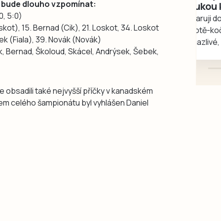
 se bude dlouho vzpomínat:
rukou kotě
0, 5:0)
Daruji do dobrých rukou
kot), 15. Bernad (Cik), 21. Loskot, 34. Loskot
kotě-kočka, odčervené,
ek (Fiala), 39. Novák (Novák)
mazlivé, ihned k odběru.
, Bernad, Školoud, Skácel, Andrýsek, Šebek,
le obsadili také nejvyšší příčky v kanadském
em celého šampionátu byl vyhlášen Daniel