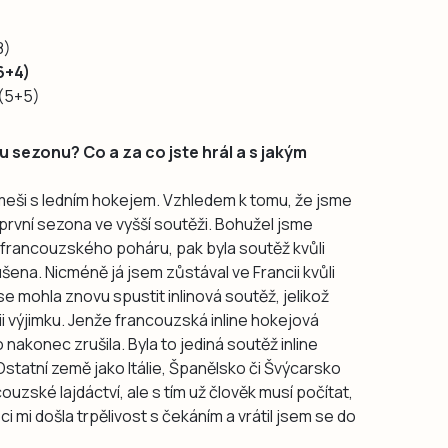
8)
6+4)
 (5+5)
u sezonu? Co a za co jste hrál a s jakým
meši s ledním hokejem. Vzhledem k tomu, že jsme
t první sezona ve vyšší soutěži. Bohužel jsme
ě francouzského poháru, pak byla soutěž kvůli
ena. Nicméně já jsem zůstával ve Francii kvůli
 se mohla znovu spustit inlinová soutěž, jelikož
ii výjimku. Jenže francouzská inline hokejová
nakonec zrušila. Byla to jediná soutěž inline
Ostatní země jako Itálie, Španělsko či Švýcarsko
ouzské lajdáctví, ale s tím už člověk musí počítat,
i mi došla trpělivost s čekáním a vrátil jsem se do