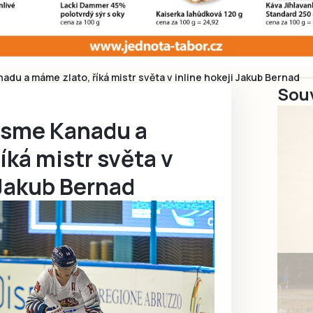
adu a máme zlato, říká mistr světa v inline hokeji Jakub Bernad
Souv
jsme Kanadu a
íká mistr světa v
 Jakub Bernad