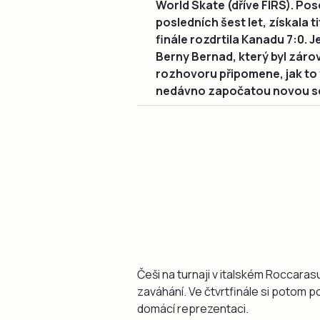
World Skate (dříve FIRS). Pos
posledních šest let, získala t
finále rozdrtila Kanadu 7:0. 
Berny Bernad, který byl záro
rozhovoru připomene, jak to vš
nedávno započatou novou s
Češi na turnaji v italském Roccaras
zaváhání. Ve čtvrtfinále si potom por
domácí reprezentaci.