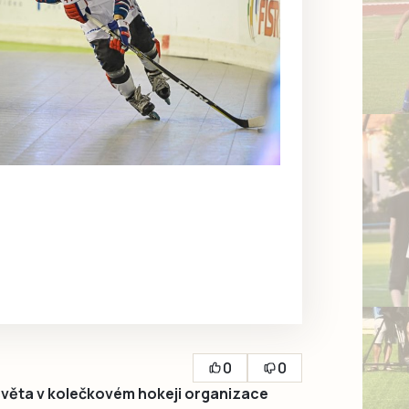
0
0
í světa v kolečkovém hokeji organizace