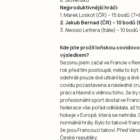
8. Slovensko
Nejproduktivnější hráči:
1. Marek Loskot (ČR) – 15 bodů (7+
2. Jakub Bernad (ČR) – 10 bodů (
3. Alessio Lettera (Itálie) – 10 bodů
Kde jste prožil loňskou covidovo
výsledkem?
Sezonu jsem začal ve Francie v Re
rok před tím postoupili, měla to bý
odehráli pouze dvě utkání ligy a dv
covidu pozastavena a následně zruš
práci a hlavně s vidinou toho, že by
profesionální sport dostal ve Franc
federace vše pořád odkládala, až to 
hokeje v Evropě, která se nehrála. 
normálně hrály. Bylo to takové franc
že jsou Francouzi takoví. Před Vánoc
České republiky.