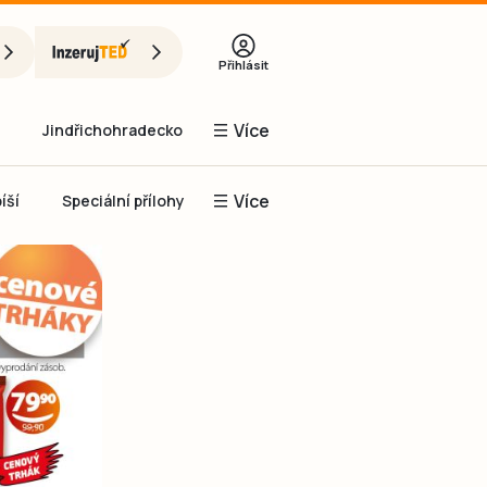
Přihlásit
Více
Jindřichohradecko
Více
íší
Speciální přílohy
Prachaticko
Inzerce
Obnovit heslo
řihlásit se
it se přes Facebook
čet, chci se
Registrovat