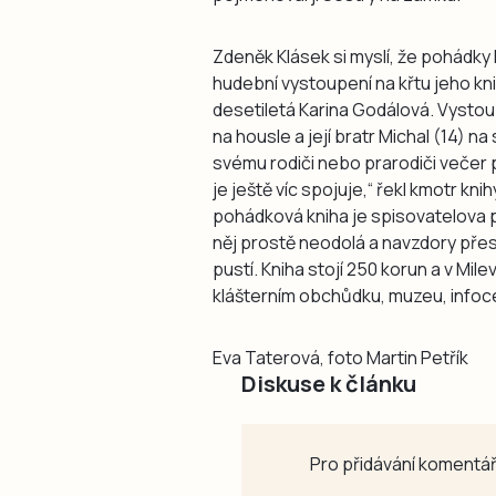
Zdeněk Klásek si myslí, že pohádky 
hudební vystoupení na křtu jeho kn
desetiletá Karina Godálová. Vystoup
na housle a její bratr Michal (14) n
svému rodiči nebo prarodiči večer př
je ještě víc spojuje,“ řekl kmotr kni
pohádková kniha je spisovatelova p
něj prostě neodolá a navzdory pře
pustí. Kniha stojí 250 korun a v Mil
klášterním obchůdku, muzeu, infoce
Eva Taterová, foto Martin Petřík
Diskuse k článku
Pro přidávání komentář