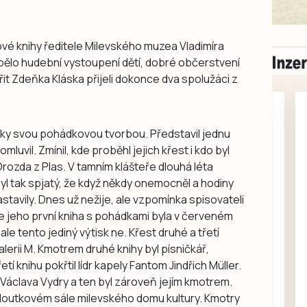
ové knihy ředitele Milevského muzea Vladimíra
bělo hudební vystoupení dětí, dobré občerstvení
it Zdeňka Kláska přijeli dokonce dva spolužáci z
áky svou pohádkovou tvorbou. Představil jednu
luvil. Zmínil, kde proběhl jejich křest i kdo byl
rozda z Plas. V tamním klášteře dlouhá léta
byl tak spjatý, že když někdy onemocněl a hodiny
stavily. Dnes už nežije, ale vzpomínka spisovateli
že jeho první kniha s pohádkami byla v červeném
Milevsko
e tento jediný výtisk ne. Křest druhé a třetí
Zdarma / za odvoz
lerii M. Kmotrem druhé knihy byl písničkář,
Daruji do dobrých
tí knihu pokřtil lídr kapely Fantom Jindřich Müller.
rukou kotě
e Václava Vydry a ten byl zároveň jejím kmotrem.
Daruji do dobrých rukou
v loutkovém sále milevského domu kultury. Kmotry
kotě-kočka, odčervené,