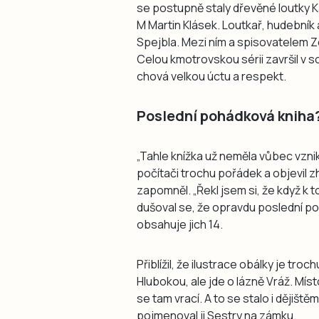
se postupně staly dřevěné loutky Ka
M Martin Klásek. Loutkař, hudebník 
Spejbla. Mezi ním a spisovatelem 
Celou kmotrovskou sérii završil v s
chová velkou úctu a respekt.
Poslední pohádková kniha?
„Tahle knížka už neměla vůbec vznik
počítači trochu pořádek a objevil
zapomněl. „Řekl jsem si, že když k to
dušoval se, že opravdu poslední p
obsahuje jich 14.
Přiblížil, že ilustrace obálky je tr
Hlubokou, ale jde o lázně Vráž. Míst
se tam vrací. A to se stalo i dějiš
pojmenoval ji Sestry na zámku.