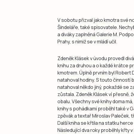
V sobotu přizval jako kmotra své n
Šindeláře, také spisovatele. Nechy
a diváky zaplněná Galerie M. Podpoř
Prahy, s nimiž se v mládí učil.
Zdeněk Klásek v úvodu provedl div
knihu za druhou a o každé krátce prom
kmotrem. Úplně prvním byl Robert D
natahoval hodiny. S touto činností 
natahoval někdo jiný, pokaždé se za
zůstala. Zdeněk Klásek ví přesně, 
obalu. Všechny své knihy doma má, al
knihy s pohádkami proběhl také v Ga
zpěvák a textař Miroslav Paleček, tře
Další kniha se křtila na statku herc
Následující dva roky proběhly křty 