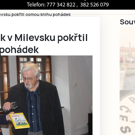
evsku pokřtil osmou knihu pohádek
Souv
 v Milevsku pokřtil
 pohádek