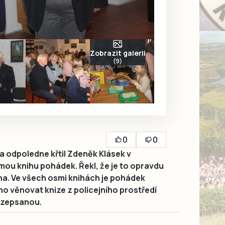
Zobrazit galerii
(9)
0
0
a odpoledne křtil Zdeněk Klásek v
smou knihu pohádek. Řekl, že je to opravdu
ha. Ve všech osmi knihách je pohádek
no věnovat knize z policejního prostředí
rozepsanou.