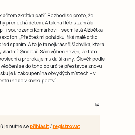
k dětem zkrátka patří. Rozhodl se proto, že
ihy přenechá dětem. A tak na flétnu zahrála
ili i sourozenci Komárkovi – sedmiletá Alžbětka
a saxofon. „Přečteš mi pohádku, říká malé dítko
ed spaním. A to je ta nejkrásnější chvilka, která
hy Vladimír Šindelář. Sám vůbec nevěří, že tato
oslední a prorokuje mu další knihy. Člověk podle
svědčení se do toho po určité přestávce znovu
evsku je k zakoupení na obvyklých místech – v
ntru nebo v knihkupectví.
ů je nutné se
přihlásit
/
registrovat
.