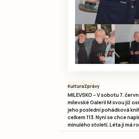
Kultura
Zprávy
MILEVSKO – V sobotu 7. červn
milevské Galerii M svou již o
jeho poslední pohádková kni
celkem 113. Nyní se chce napl
minulého století. Léta ji má 