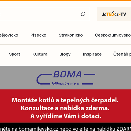
dějovicko
Písecko
Strakonicko
Českokrumlovsko
E-mail
Sport
Kultura
Blogy
Inspirace
Čtenáři p
Heslo
P
Přihlás
Ještě nemám ú