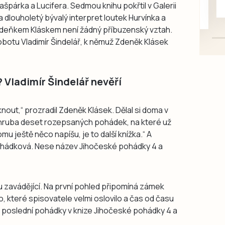
špárka a Lucifera. Sedmou knihu pokřtil v Galerii
mazlivé, ihned k odběru.
a dlouholetý bývalý interpret loutek Hurvínka a
Zdeňkem Kláskem není žádný příbuzenský vztah.
obotu Vladimír Šindelář, k němuž Zdeněk Klásek
 Vladimír Šindelář nevěří
nout,“ prozradil Zdeněk Klásek. Dělal si doma v
 zhruba deset rozepsaných pohádek, na které už
mu ještě něco napíšu, je to další knížka.“ A
ohádková. Nese název Jihočeské pohádky 4 a
ochu zavádějící. Na první pohled připomíná zámek
o, které spisovatele velmi oslovilo a čas od času
těm poslední pohádky v knize Jihočeské pohádky 4 a