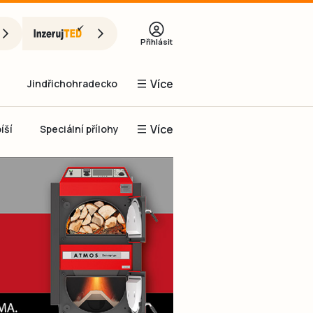
Přihlásit
Více
Jindřichohradecko
Více
íší
Speciální přílohy
Prachaticko
Inzerce
Obnovit heslo
řihlásit se
it se přes Facebook
čet, chci se
Registrovat