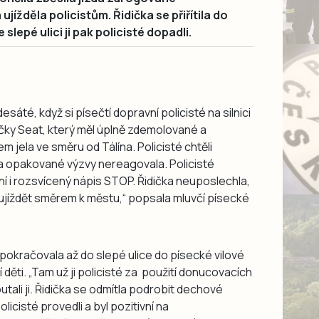
ujížděla policistům. Řidička se přiřítila do
e slepé ulici ji pak policisté dopadli.
sáté, když si písečtí dopravní policisté na silnici
ačky Seat, který měl úplně zdemolované a
em jela ve směru od Tálína. Policisté chtěli
a opakované výzvy nereagovala. Policisté
í i rozsvícený nápis STOP. Řidička neuposlechla,
jíždět směrem k městu,“ popsala mluvčí písecké
 pokračovala až do slepé ulice do písecké vilové
í děti. „Tam už ji policisté za použití donucovacích
utali ji. Řidička se odmítla podrobit dechové
licisté provedli a byl pozitivní na