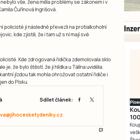
nebylo vše, žena měla problémy se zákonem i v
 Kamila Čuřínová Ingrišová.
í policisté ji následně převezli na protialkoholní
c, kde zjistili, že i tam už s ní mají své
olicisté. Kde zdrogovaná řidička zdemolovala sklo
 je, že bylo štěstí, že ji hlídka u Tálína uviděla.
antní jízdou tak mohla ohrožovat ostatní řidiče i
jen do Písku.
á
Sdílet článek:
Písecko
Dohodou
Koupím díly na Škoda
va@jihocesketydeniky.cz
100, 105, 120
Koupím na své projekty
veškeré náhradní díly na
Škoda 100, Š105, Š120, mimo