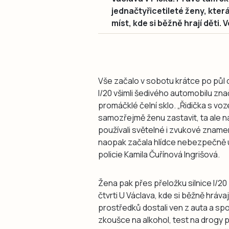
jednačtyřicetileté ženy, která 
míst, kde si běžně hrají děti. V
Vše začalo v sobotu krátce po půl de
I/20 všimli šedivého automobilu zn
promáčklé čelní sklo. „Řidička s voz
samozřejmě ženu zastavit, ta ale n
používali světelné i zvukové znamen
naopak začala hlídce nebezpečně u
policie Kamila Čuřínová Ingrišová.
Žena pak přes přeložku silnice I/20
čtvrti U Václava, kde si běžně hrávaj
prostředků dostali ven z auta a spo
zkoušce na alkohol, test na drogy po