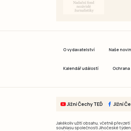
O vydavatelství
Naše novi
Kalendář událostí
Ochrana 
Jižní Čechy TEĎ
Jižní Č
Jakékoliv užití obsahu, včetně převzetí
souhlasu společnosti Jihočeské týdeník