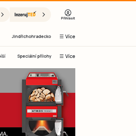
Přihlásit
Více
Jindřichohradecko
Více
íší
Speciální přílohy
Prachaticko
Inzerce
Obnovit heslo
řihlásit se
it se přes Facebook
čet, chci se
Registrovat