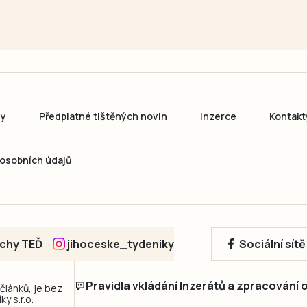
ny
Předplatné tištěných novin
Inzerce
Kontakt
osobních údajů
echy TEĎ
jihoceske_tydeniky
Sociální sít
Pravidla vkládání Inzerátů a zpracování
 článků, je bez
y s.r.o.