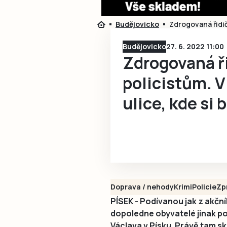
Budějovicko
Zdrogovaná řidičk
Budějovicko
27. 6. 2022 11:00
Zdrogovaná ři
policistům. V 
ulice, kde si 
Doprava / nehody
Krimi
Policie
Zp
PÍSEK - Podívanou jak z akční
dopoledne obyvatelé jinak pok
Václava v Písku. Právě tam s