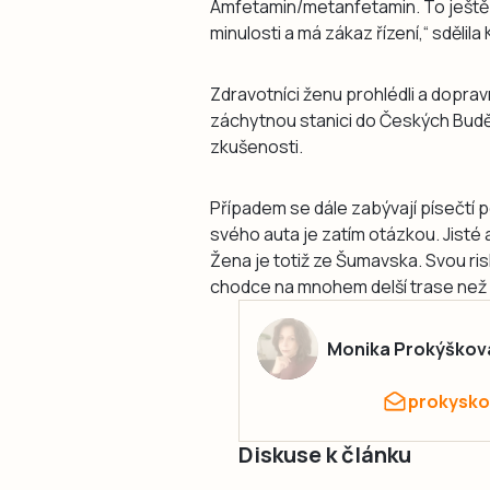
Amfetamin/metanfetamin. To ještě 
minulosti a má zákaz řízení,“ sdělila
Zdravotníci ženu prohlédli a dopravn
záchytnou stanici do Českých Budějovi
zkušenosti.
Případem se dále zabývají písečtí p
svého auta je zatím otázkou. Jisté ale
Žena je totiž ze Šumavska. Svou risk
chodce na mnohem delší trase než 
Monika Prokýškov
prokysko
Diskuse k článku