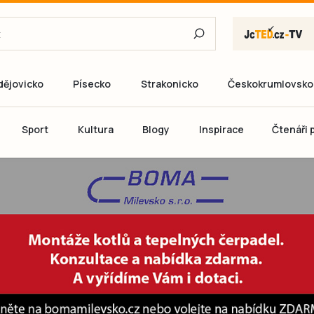
dějovicko
Písecko
Strakonicko
Českokrumlovsko
E-mail
Sport
Kultura
Blogy
Inspirace
Čtenáři p
Heslo
P
Přihlás
Ještě nemám ú