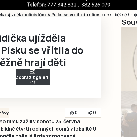
a ujížděla policistům. V Písku se vřítila do ulice, kde si běžně hrají
Souv
dička ujížděla
Písku se vřítila do
běžně hrají děti
Zobrazit galerii
(3)
0
0
rávy
ho filmu zažili v sobotu 25. června
lidné čtvrti rodinných domů v lokalitě U
končila zběsilá jízda zdrogované