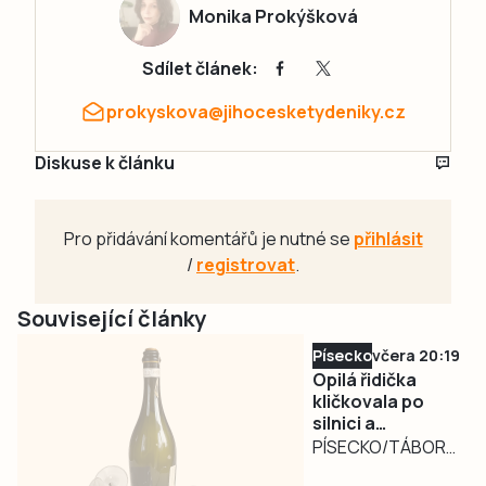
Monika Prokýšková
Sdílet článek:
prokyskova@jihocesketydeniky.cz
Diskuse k článku
Pro přidávání komentářů je nutné se
přihlásit
/
registrovat
.
Související články
Písecko
včera 20:19
Opilá řidička
kličkovala po
silnici a
ohrožovala
PÍSECKO/TÁBORSKO
ostatní.
– Nebezpečně