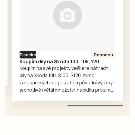
táborské
zoologické
zahradě velký
ohlas. Zájem o
medvědy baribaly
vzrostl. Zoo se
proto rozhodla, že
Písecko
Dohodou
je zájemcům
Koupím díly na Škoda 100, 105, 120
představí
Koupím na své projekty veškeré náhradní
mnohem…
díly na Škoda 100, Š105, Š120, mimo
karosářských, nepoužité a původní výroby,
jednotlivě i větší množství, nabídku prosím
pouze na e-mail: svorpi@seznam.cz.