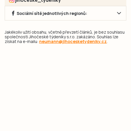
jihoceske_tydeniky
Sociální sítě jednotlivých regionů:
Jakékoliv užití obsahu, včetně převzetí článků, je bez souhlasu
společnosti Jihočeské týdeníky s.r.o. zakázáno. Souhlas lze
získat na e-mailu:
neumann@jihocesketydeniky.cz
.
2026 © Copyright Jihočeské týdeníky s.r.o.
Pravidla vkládání Inzerátů a zpracování osobních
údajů
Pravidla vkládání příspěvků
Hlavním cílem projektu „Nový vizuál webových stránek pro Jihočeské
týdeníky s.r.o." je optimalizace vizuálního stylu stávající značky a
modernizace grafického designu webu
jcted.cz
. Akcentována je funkčnost
uživatelského rozhraní webu, aby se stal moderním a přehledným zdrojem
důležitých a ověřených informací pro veřejnost. Projekt má zvýšit efektivitu a
zabezpečení poskytovaných služeb.