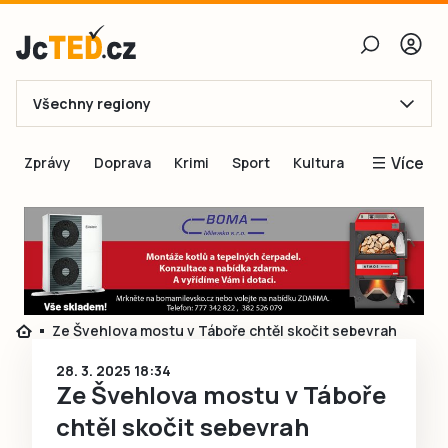
Všechny regiony
E-mail
Více
Zprávy
Doprava
Krimi
Sport
Kultura
Heslo
Blogy
Obnovit heslo
Inspirace
Čtenáři píší
Přihlásit se
Speciální přílohy
Ze Švehlova mostu v Táboře chtěl skočit sebevrah
Přihlásit se přes Facebook
Inzerce
28. 3. 2025 18:34
Ještě nemám účet, chci se
Registrovat
Ze Švehlova mostu v Táboře
chtěl skočit sebevrah