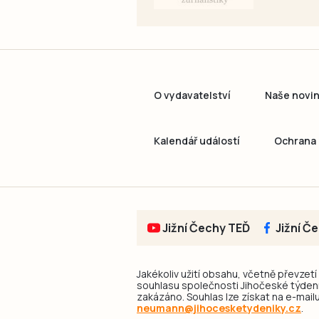
O vydavatelství
Naše novi
Kalendář událostí
Ochrana 
Jižní Čechy TEĎ
Jižní Č
Jakékoliv užití obsahu, včetně převzetí
souhlasu společnosti Jihočeské týdeník
zakázáno. Souhlas lze získat na e-mailu
neumann@jihocesketydeniky.cz
.