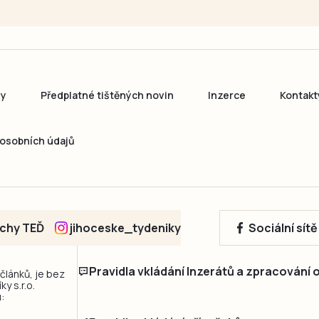
ny
Předplatné tištěných novin
Inzerce
Kontakt
osobních údajů
echy TEĎ
jihoceske_tydeniky
Sociální sít
Pravidla vkládání Inzerátů a zpracování
 článků, je bez
y s.r.o.
: