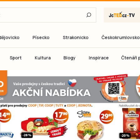
dějovicko
Písecko
Strakonicko
Českokrumlovsko
E-mail
Sport
Kultura
Blogy
Inspirace
Čtenáři p
Heslo
P
Přihlás
Ještě nemám ú