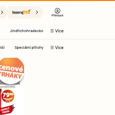
Přihlásit
Více
Jindřichohradecko
Více
íší
Speciální přílohy
Prachaticko
Inzerce
Obnovit heslo
řihlásit se
it se přes Facebook
čet, chci se
Registrovat