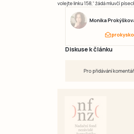
volejte linku 158,“ žádá mluvčí písec
Monika Prokýškov
prokysko
Diskuse k článku
Pro přidávání komentář