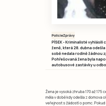
Policie
Zprávy
PÍSEK - Kriminalisté vyhlásili
ženě, která 28. dubna odešla 
sobě nedala rodině žádnou zpr
Pohřešovaná žena byla napo
autobusové zastávky u odboč
Žena je vysoká zhruba 170 až 175 ce
měla v době kdy odešla z domova o
veřejnost s žádostí o pomc. Pokud