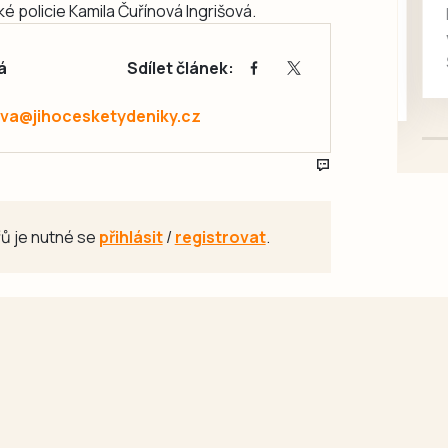
rukou kotě
ké policie Kamila Čuřínová Ingrišová.
Daruji do dobrých rukou
kotě-kočka, odčervené,
á
Sdílet článek:
mazlivé, ihned k odběru.
va@jihocesketydeniky.cz
ů je nutné se
přihlásit
/
registrovat
.