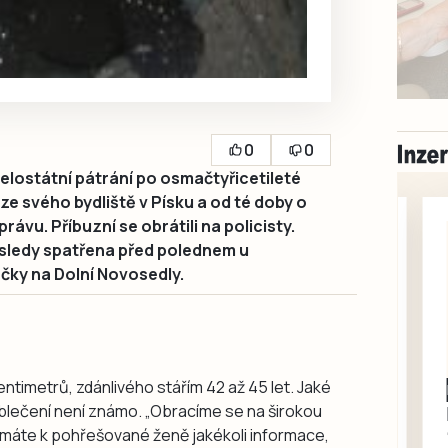
0
0
 celostátní pátrání po osmačtyřicetileté
ze svého bydliště v Písku a od té doby o
ávu. Příbuzní se obrátili na policisty.
sledy spatřena před polednem u
ky na Dolní Novosedly.
ntimetrů, zdánlivého stářím 42 až 45 let. Jaké
Milevsko
blečení není známo. „Obracíme se na širokou
Zdarma / za odvoz
Daruji do dobrých
 máte k pohřešované ženě jakékoli informace,