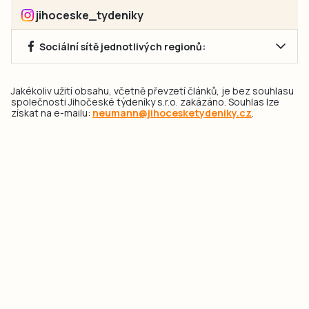
jihoceske_tydeniky
Sociální sítě jednotlivých regionů:
Jakékoliv užití obsahu, včetně převzetí článků, je bez souhlasu
společnosti Jihočeské týdeníky s.r.o. zakázáno. Souhlas lze
získat na e-mailu:
neumann@jihocesketydeniky.cz
.
2026 © Copyright Jihočeské týdeníky s.r.o.
Pravidla vkládání Inzerátů a zpracování osobních
údajů
Pravidla vkládání příspěvků
Hlavním cílem projektu „Nový vizuál webových stránek pro Jihočeské
týdeníky s.r.o." je optimalizace vizuálního stylu stávající značky a
modernizace grafického designu webu
jcted.cz
. Akcentována je funkčnost
uživatelského rozhraní webu, aby se stal moderním a přehledným zdrojem
důležitých a ověřených informací pro veřejnost. Projekt má zvýšit efektivitu a