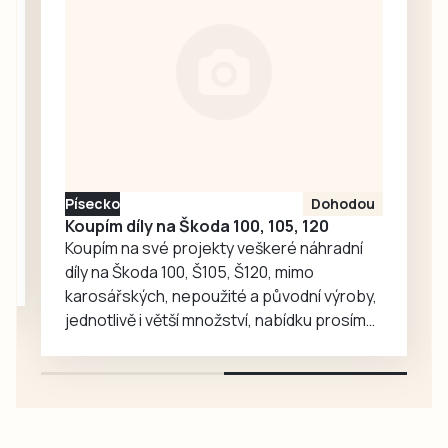
se žádostí o
vysvětlení.
Ředitelka odboru
komunikace Nela
Friebová
odpověděla.
Písecko
Dohodou
Koupím díly na Škoda 100, 105, 120
Koupím na své projekty veškeré náhradní
díly na Škoda 100, Š105, Š120, mimo
karosářských, nepoužité a původní výroby,
jednotlivě i větší množství, nabídku prosím
pouze na e-mail: svorpi@seznam.cz.