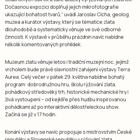
Dočasnou expozici doplňují jejich mikrofotografie
ukazující bohatost tvarů,“ uvádí Jaroslav Cícha, geolog
muzea a kurátor výstavy, který se tématice zlata
dlouhodobě a systematicky věnuje ve své odborné
činnosti. K výstavě v průběhu prázdnin navíc nabídne
několik komentovaných prohlídek.
Muzeum zlatu věnuje letos i tradiční muzejní noc, jejímž
vrcholem bude právě slavnostní zahájení výstavy Terra
Aurea. Celý večer v pátek 29. května nabídne bohatý
program: dobrodružnou hru, školu rýžování zlata,
pohádkový středověký trh, historické mechanické hry i
živá vystoupení – od kejklíře přes hudbu inspirovanou
pohádkami až po interaktivní dělostřeleckou show.
Začíná se již v 17 hodin.
Konání výstavy se navíc propojuje s mistrovstvím České
republiky a Slovenské republiky v rýžování zlata