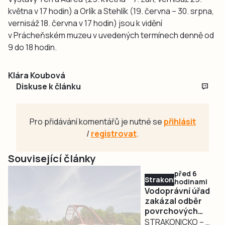
května v 17 hodin) a Orlík a Stehlík (19. června – 30. srpna,
vernisáž 18. června v 17 hodin) jsou k vidění
v Prácheňském muzeu v uvedených termínech denně od
9 do 18 hodin.
Klára Koubová
Diskuse k článku
Pro přidávání komentářů je nutné se
přihlásit
/
registrovat
.
Související články
před 6
Strakonicko
hodinami
Vodoprávní úřad
zakázal odběr
povrchových
vod na
STRAKONICKO – V