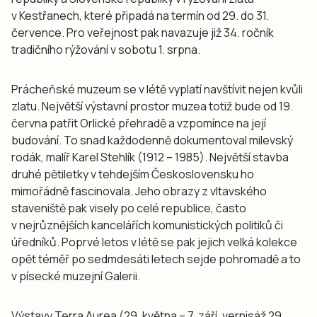
v Kestřanech, které připadá na termín od 29. do 31.
července. Pro veřejnost pak navazuje již 34. ročník
tradičního rýžování v sobotu 1. srpna.
Prácheňské muzeum se v létě vyplatí navštívit nejen kvůli
zlatu. Největší výstavní prostor muzea totiž bude od 19.
června patřit Orlické přehradě a vzpomínce na její
budování. To snad každodenně dokumentoval milevský
rodák, malíř Karel Stehlík (1912 – 1985). Největší stavba
druhé pětiletky v tehdejším Československu ho
mimořádně fascinovala. Jeho obrazy z vltavského
staveniště pak visely po celé republice, často
v nejrůznějších kancelářích komunistických politiků či
úředníků. Poprvé letos v létě se pak jejich velká kolekce
opět téměř po sedmdesáti letech sejde pohromadě a to
v písecké muzejní Galerii.
Výstavy Terra Aurea (29. května – 7. září, vernisáž 29.