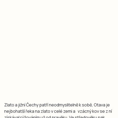
Zlato a jižní Čechy patří neodmyslitelně k sobě, Otava je
nejbohatší řeka na zlato v celé zemi a vzácný kov se z ní
získával rýžováním už od pravěku. Ve středověku pak