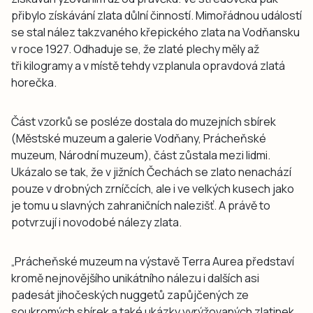
přibylo získávání zlata důlní činností. Mimořádnou událostí
se stal nález takzvaného křepického zlata na Vodňansku
v roce 1927. Odhaduje se, že zlaté plechy měly až
tři kilogramy a v místě tehdy vzplanula opravdová zlatá
horečka.
Část vzorků se posléze dostala do muzejních sbírek
(Městské muzeum a galerie Vodňany, Prácheňské
muzeum, Národní muzeum), část zůstala mezi lidmi.
Ukázalo se tak, že v jižních Čechách se zlato nenachází
pouze v drobných zrníčcích, ale i ve velkých kusech jako
je tomu u slavných zahraničních nalezišť. A právě to
potvrzují i novodobé nálezy zlata.
„Prácheňské muzeum na výstavě Terra Aurea představí
kromě nejnovějšího unikátního nálezu i dalších asi
padesát jihočeských nuggetů zapůjčených ze
soukromých sbírek a také ukázky vyrýžovaných zlatinek.