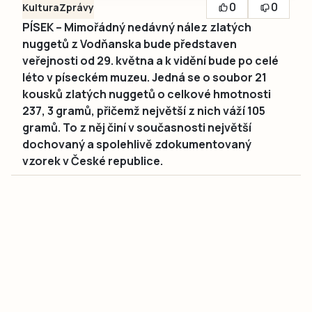
0
0
Kultura
Zprávy
PÍSEK – Mimořádný nedávný nález zlatých
nuggetů z Vodňanska bude představen
veřejnosti od 29. května a k vidění bude po celé
léto v píseckém muzeu. Jedná se o soubor 21
kousků zlatých nuggetů o celkové hmotnosti
237, 3 gramů, přičemž největší z nich váží 105
gramů. To z něj činí v současnosti největší
dochovaný a spolehlivě zdokumentovaný
vzorek v České republice.