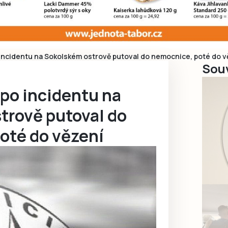
incidentu na Sokolském ostrově putoval do nemocnice, poté do v
Souv
po incidentu na
trově putoval do
oté do vězení