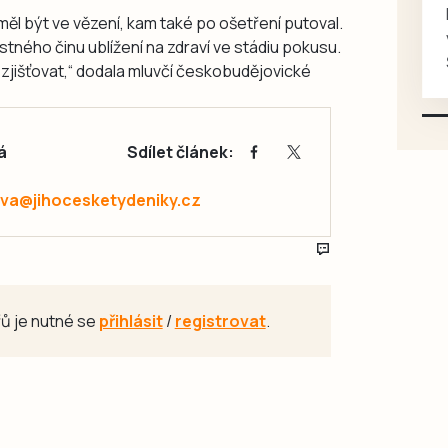
Koupím na své projekty
ž měl být ve vězení, kam také po ošetření putoval.
veškeré náhradní díly na
tného činu ublížení na zdraví ve stádiu pokusu.
Škoda 100, Š105, Š120, mimo
 zjišťovat,“ dodala mluvčí českobudějovické
karosářských, nepoužité a
původní výroby, jednotlivě i
větší množství, nabídku
á
Sdílet článek:
prosím pouze na e-mail:
svorpi@seznam.cz.
va@jihocesketydeniky.cz
ů je nutné se
přihlásit
/
registrovat
.