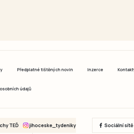
ny
Předplatné tištěných novin
Inzerce
Kontakt
osobních údajů
echy TEĎ
jihoceske_tydeniky
Sociální sít