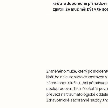
května dopoledne při hádce 
zjistili, že muž měl být v té d
Zraněného muže, který po incidentu
Našli ho na autobusové zastávce v 
záchrannou službu. „Asi pětadvaceti
spolupracoval. Ti u něj ošetřili pov
převezli na traumatologické odděl
Zdravotnické záchranné služby Jih