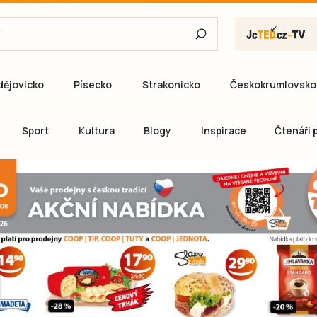
dějovicko
Písecko
Strakonicko
Českokrumlovsko
E-mail
Sport
Kultura
Blogy
Inspirace
Čtenáři p
Heslo
P
Přihlás
Ještě nemám ú