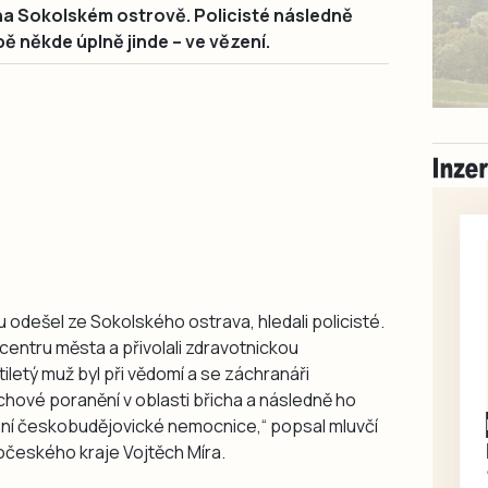
na Sokolském ostrově. Policisté následně
obě někde úplně jinde – ve vězení.
 odešel ze Sokolského ostrava, hledali policisté.
centru města a přivolali zdravotnickou
letý muž byl při vědomí a se záchranáři
rchové poranění v oblasti břicha a následně ho
ení českobudějovické nemocnice,“ popsal mluvčí
Písecko
Dohodou
Koupím díly na Škoda
očeského kraje Vojtěch Míra.
100, 105, 120