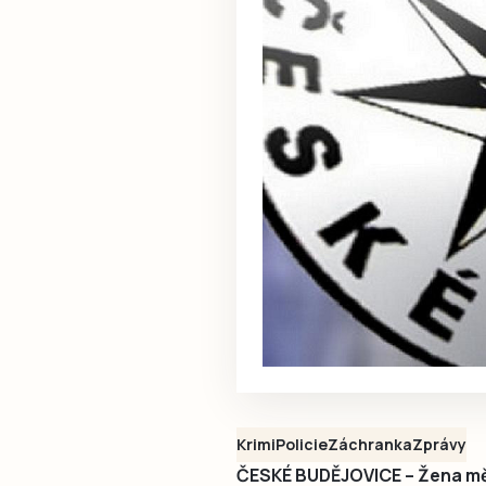
Krimi
Policie
Záchranka
Zprávy
ČESKÉ BUDĚJOVICE – Žena mě