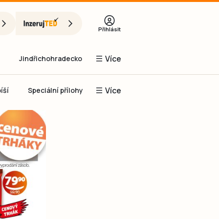
Přihlásit
Více
Jindřichohradecko
Více
íší
Speciální přílohy
Prachaticko
Inzerce
Obnovit heslo
řihlásit se
it se přes Facebook
čet, chci se
Registrovat