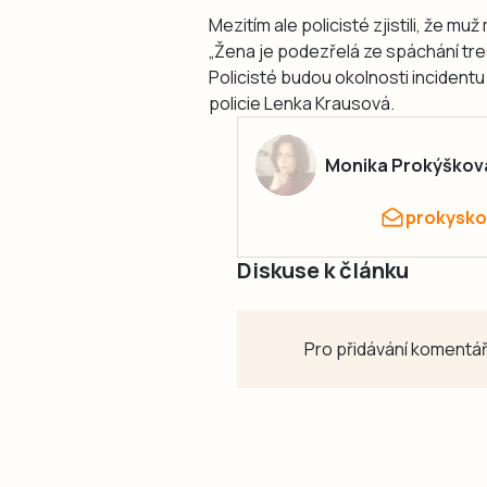
Mezitím ale policisté zjistili, že mu
„Žena je podezřelá ze spáchání tres
Policisté budou okolnosti incidentu
policie Lenka Krausová.
Monika Prokýškov
prokysko
Diskuse k článku
Pro přidávání komentář