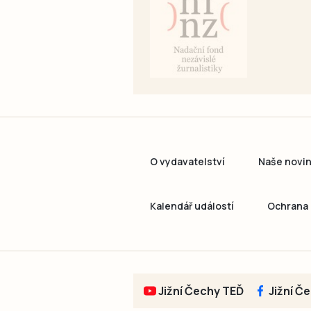
O vydavatelství
Naše novi
Kalendář událostí
Ochrana 
Jižní Čechy TEĎ
Jižní Č