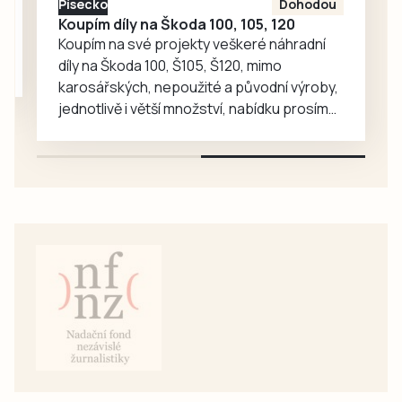
Písecko
Dohodou
Bučoková.
Koupím díly na Škoda 100, 105, 120
Koupím na své projekty veškeré náhradní
díly na Škoda 100, Š105, Š120, mimo
karosářských, nepoužité a původní výroby,
jednotlivě i větší množství, nabídku prosím
pouze na e-mail: svorpi@seznam.cz.