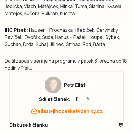
Jedlička, Vlach, Matějček, Hlinka, Tuma, Slanina , Kysela,
Matějek, Kučera, Pulkrab, Kuchta.
IHC Písek:
Hauser – Procházka, Hřebíček, Červinský,
Pavlíček, Dvořák, Suda, Hanus – Pašek, Koupal, Sýbek,
Suchan, Drda, Šuhaj, Jiřinec, Strnad, Rod, Bárta.
Další zápas v sérii je na programu v pátek 3. března od 18
hodin v Písku.
Petr Eliáš
Sdílet článek:
elias@jihocesketydeniky.cz
Diskuse k článku