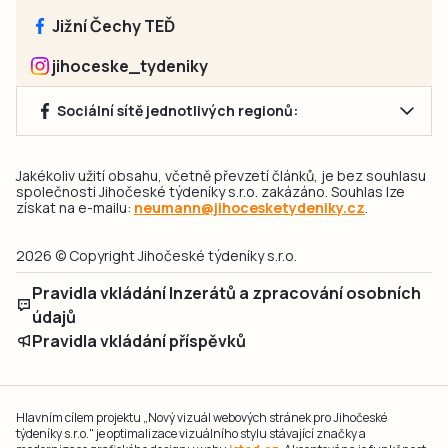
Jižní Čechy TEĎ
jihoceske_tydeniky
Sociální sítě jednotlivých regionů:
Jakékoliv užití obsahu, včetně převzetí článků, je bez souhlasu
společnosti Jihočeské týdeníky s.r.o. zakázáno. Souhlas lze
získat na e-mailu:
neumann@jihocesketydeniky.cz
.
2026 © Copyright Jihočeské týdeníky s.r.o.
Pravidla vkládání Inzerátů a zpracování osobních
údajů
Pravidla vkládání příspěvků
Hlavním cílem projektu „Nový vizuál webových stránek pro Jihočeské
týdeníky s.r.o." je optimalizace vizuálního stylu stávající značky a