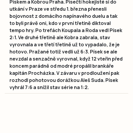
Pískem a Kobrou Praha. Písečtí hokejisté si do
utkání v Praze ve středu 1. března přenesli
bojovnost z domácího napínavého duelu a tak
to byli právě oni, kdo v první třetině diktoval
tempo hry. Po trefách Koupala a Roda vedl Písek
2:1. Ve druhé třetině ale Kobra zabrala, stav
vyrovnala a ve třetí třetině už to vypadalo, že je
hotovo. Pražané totiž vedli už 6:3. Písek se ale
nevzdal a senzačně vyrovnal, když 12 vteřin před
koncem parádně od modré propálil brankáře
kapitán Procházka. V závaru v prodloužení pak
rozhodl pohotovou dorážkou Aleš Suda. Písek
vyhrál 7:6 a snížil stav série na 1:2.