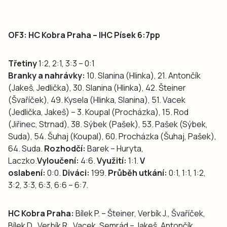
OF3: HC Kobra Praha – IHC Písek 6:7pp
Třetiny
1:2, 2:1, 3:3 – 0:1
Branky a nahrávky:
10. Slanina (Hlinka), 21. Antončík
(Jakeš, Jedlička), 30. Slanina (Hlinka), 42. Šteiner
(Švaříček), 49. Kysela (Hlinka, Slanina), 51. Vacek
(Jedlička, Jakeš) – 3. Koupal (Procházka), 15. Rod
(Jiřinec, Strnad), 38. Sýbek (Pašek), 53. Pašek (Sýbek,
Suda), 54. Šuhaj (Koupal), 60. Procházka (Šuhaj, Pašek),
64. Suda.
Rozhodčí:
Barek – Huryta,
Laczko.
Vyloučení:
4:6.
Využití:
1:1.
V
oslabení:
0:0.
Diváci:
199.
Průběh utkání:
0:1, 1:1, 1:2,
3:2, 3:3, 6:3, 6:6 – 6:7.
HC Kobra Praha:
Bílek P. – Šteiner, Verbík J., Švaříček,
Bílek D., Verbík R., Vacek, Semrád – Jakeš, Antončík,