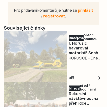
Pro přidávání komentářů je nutné se
přihlásit
/
registrovat
.
Související články
před 1
Budějovicko
hodinou
U Horusic
havaroval
motorkář. Snaha
o jeho záchranu
HORUSICE – Dnes
byla bohužel
dopoledne zemřel
marná
na jihočeských
silnicích další
0
motorkář. Nehoda
před 4
se stala na silnici
Milevsko
hodinami
II/603 u Horusic na
Rekordní
Táborsku. Policie
návštěvnost na
přehlídce
provoz odkláněla