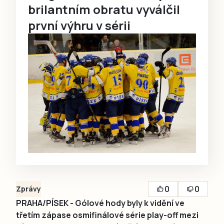
brilantním obratu vyválčil
první výhru v sérii
0
0
Zprávy
PRAHA/PÍSEK - Gólové hody byly k vidění ve
třetím zápase osmifinálové série play-off mezi