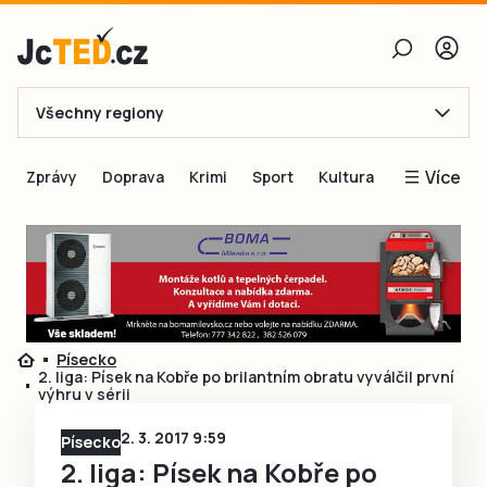
Všechny regiony
E-mail
Více
Zprávy
Doprava
Krimi
Sport
Kultura
Heslo
Blogy
Obnovit heslo
Inspirace
Čtenáři píší
Přihlásit se
Speciální přílohy
Písecko
Přihlásit se přes Facebook
Inzerce
2. liga: Písek na Kobře po brilantním obratu vyválčil první
výhru v sérii
Ještě nemám účet, chci se
Registrovat
2. 3. 2017 9:59
Písecko
2. liga: Písek na Kobře po