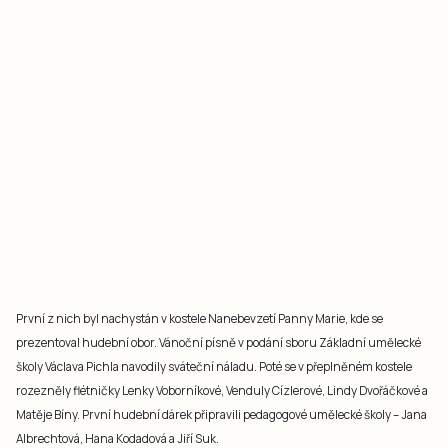
První z nich byl nachystán v kostele Nanebevzetí Panny Marie, kde se
prezentoval hudební obor. Vánoční písně v podání sboru Základní umělecké
školy Václava Pichla navodily sváteční náladu. Poté se v přeplněném kostele
rozezněly flétničky Lenky Voborníkové, Venduly Cízlerové, Lindy Dvořáčkové a
Matěje Bíny. První hudební dárek připravili pedagogové umělecké školy – Jana
Albrechtová, Hana Kodadová a Jiří Suk.