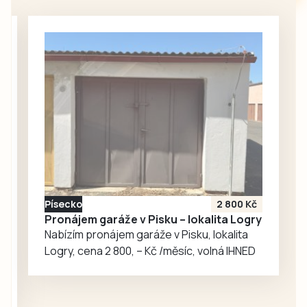
opatstvím ve
Vyšším Brodě,
Spolkem přátel
kláštera a Fakultou
stavební ČVUT byl
nejen náhodně
přítomen americký
velvyslanec
Nicholas Merrick,
který tuto
památku obdivuje
a opakovaně už do
Písecko
2 800 Kč
Vyššího Brodu
Pronájem garáže v Pisku – lokalita Logry
zavítal, ale i
Nabízím pronájem garáže v Pisku, lokalita
geofyzik a
Logry, cena 2 800, – Kč /měsíc, volná IHNED
badatel…