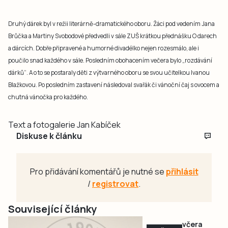
Druhý dárek byl v režii literárně-dramatického oboru. Žáci pod vedením Jana
Brůčka a Martiny Svobodové předvedli v sále ZUŠ krátkou přednášku O darech
a dárcích. Dobře připravené a humorné divadélko nejen rozesmálo, ale i
poučilo snad každého v sále. Posledním obohacením večera bylo „rozdávání
dárků“. A o to se postaraly děti z výtvarného oboru se svou učitelkou Ivanou
Blažkovou. Po posledním zastavení následoval svařák či vánoční čaj s ovocem a
chutná vánočka pro každého.
Text a fotogalerie Jan Kabíček
Diskuse k článku
Pro přidávání komentářů je nutné se
přihlásit
/
registrovat
.
Související články
včera