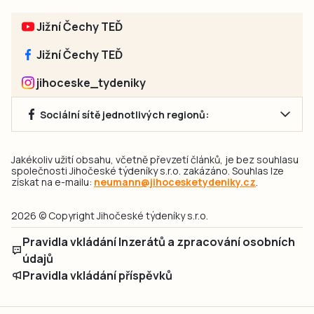
Jižní Čechy TEĎ
Jižní Čechy TEĎ
jihoceske_tydeniky
Sociální sítě jednotlivých regionů:
Jakékoliv užití obsahu, včetně převzetí článků, je bez souhlasu
společnosti Jihočeské týdeníky s.r.o. zakázáno. Souhlas lze
získat na e-mailu:
neumann@jihocesketydeniky.cz
.
2026 © Copyright Jihočeské týdeníky s.r.o.
Pravidla vkládání Inzerátů a zpracování osobních
údajů
Pravidla vkládání příspěvků