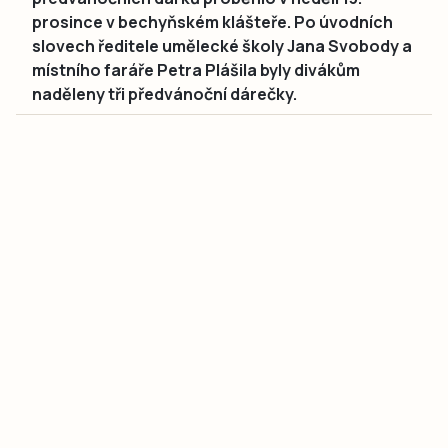
prosince v bechyňském klášteře. Po úvodních
slovech ředitele umělecké školy Jana Svobody a
místního faráře Petra Plášila byly divákům
naděleny tři předvánoční dárečky.