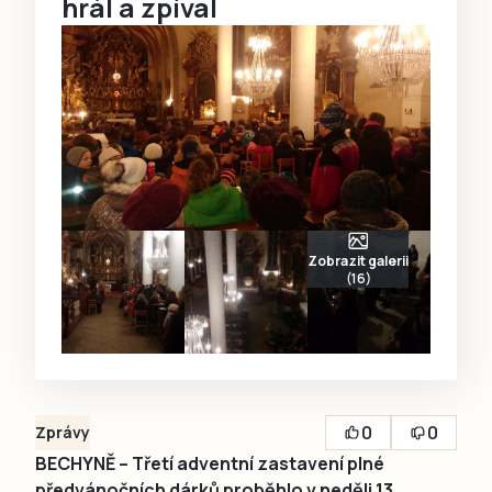
hrál a zpíval
Zobrazit galerii
(16)
0
0
Zprávy
BECHYNĚ – Třetí adventní zastavení plné
předvánočních dárků proběhlo v neděli 13.