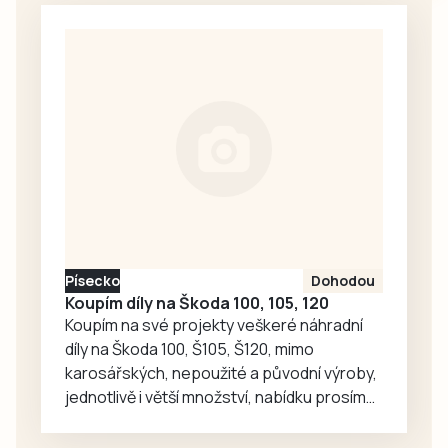
vedou zatím dva
přístupy, shora od
zámku a nebo z
Pivovarské ulice.
Momentálně se o
kousek dál z
Pivovarské buduje
ještě třetí přístup,
který čeká na
kolaudaci. To ale
přístupnosti
stezky nijak…
Písecko
Dohodou
Koupím díly na Škoda 100, 105, 120
Koupím na své projekty veškeré náhradní
díly na Škoda 100, Š105, Š120, mimo
karosářských, nepoužité a původní výroby,
jednotlivě i větší množství, nabídku prosím
pouze na e-mail: svorpi@seznam.cz.