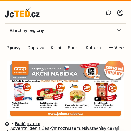
Všechny regiony
E-mail
Více
Zprávy
Doprava
Krimi
Sport
Kultura
Heslo
Blogy
Obnovit heslo
Inspirace
Čtenáři píší
Přihlásit se
Speciální přílohy
Přihlásit se přes Facebook
Inzerce
Ještě nemám účet, chci se
Registrovat
Budějovicko
Adventní den s Českým rozhlasem. Návštěvníky čekají