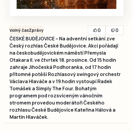
0
0
Volný čas
Zprávy
ČESKÉ BUDĚJOVICE – Na adventní setkání zve
Český rozhlas České Budějovice. Akci pořádají
na českobudějovickém náměstí Přemysla
Otakara II. ve čtvrtek 18. prosince. Od 15 hodin
zahraje Jihočeská Podhoranka, od 17 hodin
přítomné potěší Rozhlasový swingový orchestr
Václava Hlaváče a v 19 hodin vystoupí Radek
Tomášek a Simply The Four. Bohatým
programem pod rozsvíceným vánočním
stromem provedou moderátoři Českého
rozhlasu České Budějovice Kateřina Hálová a
Martin Hlaváček.