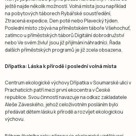
ještě najde několik možností. Volná místa jsou například
na pobytových táborech Rybářské soustředění,
Ztracená expedice, Den poté nebo Plavecký týden.
Poslední místo zbývá na příměstském táboře Všehochuť,
zatímco u příměstských táborů Digitální dobrodružství
nebo Ve svém živlu! jsou již přijímáni náhradníci. Řada
dalších příměstských programů je již zcela obsazena.
Dřípatka: Láska k přírodě i poslední volná místa
Centrum ekologické výchovy Dřípatka v Soumarské ulici v
Prachaticích patří mezi první ekocentra v České
republice. Svou činností navazuje na odkaz zakladatele
Aleše Záveského, jehož celoživotním posláním bylo
předávat dětem lásku k přírodě a rozvíjet ekologickou
výchovu.