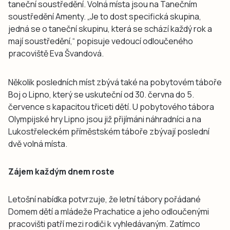
taneční soustředění. Volná místa jsou na Tanečním
soustředění Amenty. „Je to dost specifická skupina,
jedná se o taneční skupinu, která se schází každý rok a
mají soustředění,“ popisuje vedoucí odloučeného
pracoviště Eva Švandová.
Několik posledních míst zbývá také na pobytovém táboře
Boj o Lipno, který se uskuteční od 30. června do 5.
července s kapacitou třiceti dětí. U pobytového tábora
Olympijské hry Lipno jsou již přijímáni náhradníci a na
Lukostřeleckém příměstském táboře zbývají poslední
dvě volná místa.
Zájem každým dnem roste
Letošní nabídka potvrzuje, že letní tábory pořádané
Domem dětí a mládeže Prachatice a jeho odloučenými
pracovišti patří mezi rodiči k vyhledávaným. Zatímco