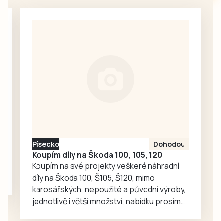
zamířit na Dětský
celkové výši 24
cyklistický den v
000 korun za
Katovicích,
zamrazování
Volyňskou pouť,
syrového masa a
Krajkářské
masných…
slavnosti v Sedlici
nebo některý z
koncertů a poutí v
regionu.
Písecko
Dohodou
Koupím díly na Škoda 100, 105, 120
Koupím na své projekty veškeré náhradní
díly na Škoda 100, Š105, Š120, mimo
karosářských, nepoužité a původní výroby,
jednotlivě i větší množství, nabídku prosím
pouze na e-mail: svorpi@seznam.cz.