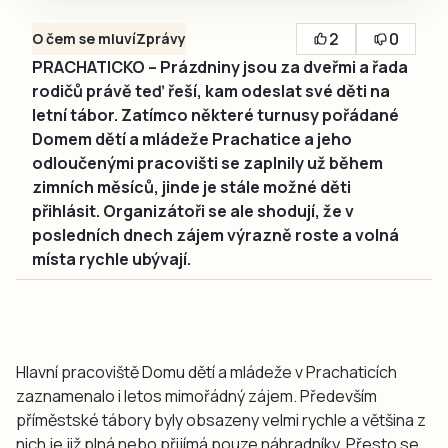
2
0
O čem se mluví
Zprávy
PRACHATICKO – Prázdniny jsou za dveřmi a řada
rodičů právě teď řeší, kam odeslat své děti na
letní tábor. Zatímco některé turnusy pořádané
Domem dětí a mládeže Prachatice a jeho
odloučenými pracovišti se zaplnily už během
zimních měsíců, jinde je stále možné děti
přihlásit. Organizátoři se ale shodují, že v
posledních dnech zájem výrazně roste a volná
místa rychle ubývají.
Hlavní pracoviště Domu dětí a mládeže v Prachaticích
zaznamenalo i letos mimořádný zájem. Především
příměstské tábory byly obsazeny velmi rychle a většina z
nich je již plná nebo přijímá pouze náhradníky. Přesto se