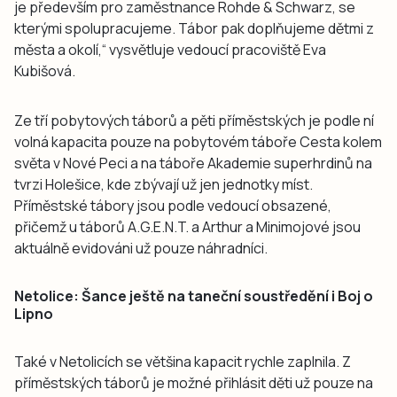
je především pro zaměstnance Rohde & Schwarz, se
kterými spolupracujeme. Tábor pak doplňujeme dětmi z
města a okolí,“ vysvětluje vedoucí pracoviště Eva
Kubišová.
Ze tří pobytových táborů a pěti příměstských je podle ní
volná kapacita pouze na pobytovém táboře Cesta kolem
světa v Nové Peci a na táboře Akademie superhrdinů na
tvrzi Holešice, kde zbývají už jen jednotky míst.
Příměstské tábory jsou podle vedoucí obsazené,
přičemž u táborů A.G.E.N.T. a Arthur a Minimojové jsou
aktuálně evidováni už pouze náhradníci.
Netolice: Šance ještě na taneční soustředění i Boj o
Lipno
Také v Netolicích se většina kapacit rychle zaplnila. Z
příměstských táborů je možné přihlásit děti už pouze na