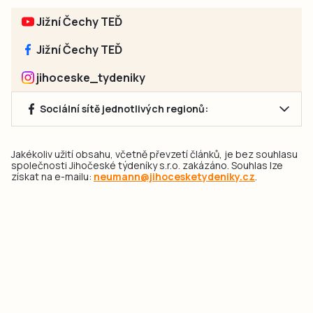
Jižní Čechy TEĎ
Jižní Čechy TEĎ
jihoceske_tydeniky
Sociální sítě jednotlivých regionů:
Jakékoliv užití obsahu, včetně převzetí článků, je bez souhlasu
společnosti Jihočeské týdeníky s.r.o. zakázáno. Souhlas lze
získat na e-mailu:
neumann@jihocesketydeniky.cz
.
2026 © Copyright Jihočeské týdeníky s.r.o.
Pravidla vkládání Inzerátů a zpracování osobních
údajů
Pravidla vkládání příspěvků