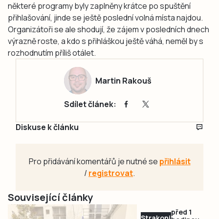
některé programy byly zaplněny krátce po spuštění
přihlašování, jinde se ještě poslední volná místa najdou.
Organizátoři se ale shodují, že zájem v posledních dnech
výrazně roste, a kdo s přihláškou ještě váhá, neměl by s
rozhodnutím příliš otálet.
Martin Rakouš
Sdílet článek:
Diskuse k článku
Pro přidávání komentářů je nutné se
přihlásit
/
registrovat
.
Související články
před 1
Strakonicko