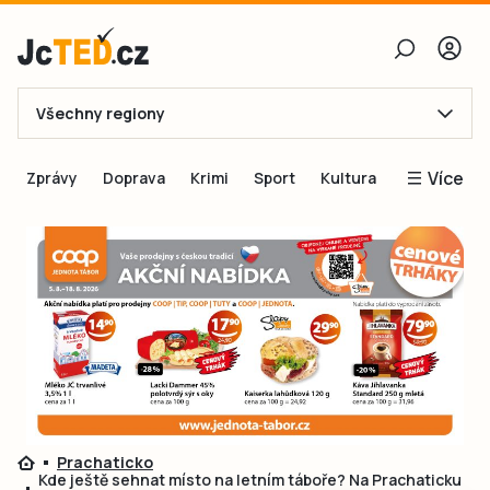
Všechny regiony
E-mail
Více
Zprávy
Doprava
Krimi
Sport
Kultura
Heslo
Blogy
Obnovit heslo
Inspirace
Čtenáři píší
Přihlásit se
Speciální přílohy
Přihlásit se přes Facebook
Inzerce
Ještě nemám účet, chci se
Registrovat
Prachaticko
Kde ještě sehnat místo na letním táboře? Na Prachaticku