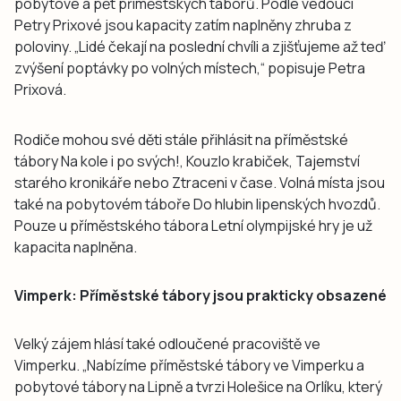
pobytové a pět příměstských táborů. Podle vedoucí
Petry Prixové jsou kapacity zatím naplněny zhruba z
poloviny. „Lidé čekají na poslední chvíli a zjišťujeme až teď
zvýšení poptávky po volných místech,“ popisuje Petra
Prixová.
Rodiče mohou své děti stále přihlásit na příměstské
tábory Na kole i po svých!, Kouzlo krabiček, Tajemství
starého kronikáře nebo Ztraceni v čase. Volná místa jsou
také na pobytovém táboře Do hlubin lipenských hvozdů.
Pouze u příměstského tábora Letní olympijské hry je už
kapacita naplněna.
Vimperk: Příměstské tábory jsou prakticky obsazené
Velký zájem hlásí také odloučené pracoviště ve
Vimperku. „Nabízíme příměstské tábory ve Vimperku a
pobytové tábory na Lipně a tvrzi Holešice na Orlíku, který