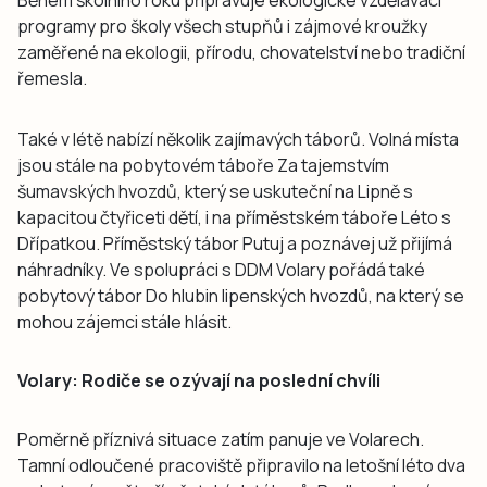
Během školního roku připravuje ekologické vzdělávací
programy pro školy všech stupňů i zájmové kroužky
zaměřené na ekologii, přírodu, chovatelství nebo tradiční
řemesla.
Také v létě nabízí několik zajímavých táborů. Volná místa
jsou stále na pobytovém táboře Za tajemstvím
šumavských hvozdů, který se uskuteční na Lipně s
kapacitou čtyřiceti dětí, i na příměstském táboře Léto s
Dřípatkou. Příměstský tábor Putuj a poznávej už přijímá
náhradníky. Ve spolupráci s DDM Volary pořádá také
pobytový tábor Do hlubin lipenských hvozdů, na který se
mohou zájemci stále hlásit.
Volary: Rodiče se ozývají na poslední chvíli
Poměrně příznivá situace zatím panuje ve Volarech.
Tamní odloučené pracoviště připravilo na letošní léto dva