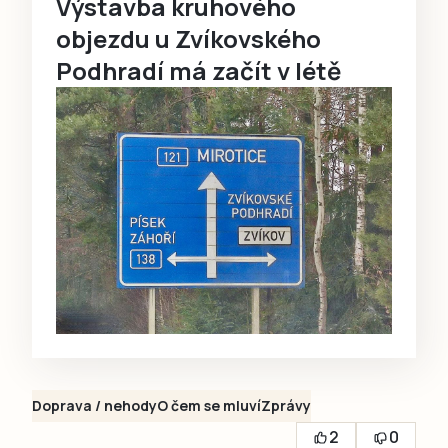
Výstavba kruhového
objezdu u Zvíkovského
Podhradí má začít v létě
Doprava / nehody
O čem se mluví
Zprávy
2
0