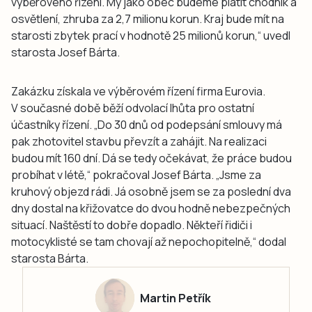
výběrového řízení. My jako obec budeme platit chodník a
osvětlení, zhruba za 2,7 milionu korun. Kraj bude mít na
starosti zbytek prací v hodnotě 25 milionů korun,“ uvedl
starosta Josef Bárta.
Zakázku získala ve výběrovém řízení firma Eurovia.
V současné době běží odvolací lhůta pro ostatní
účastníky řízení. „Do 30 dnů od podepsání smlouvy má
pak zhotovitel stavbu převzít a zahájit. Na realizaci
budou mít 160 dní. Dá se tedy očekávat, že práce budou
probíhat v létě,“ pokračoval Josef Bárta. „Jsme za
kruhový objezd rádi. Já osobně jsem se za poslední dva
dny dostal na křižovatce do dvou hodně nebezpečných
situací. Naštěstí to dobře dopadlo. Někteří řidiči i
motocyklisté se tam chovají až nepochopitelně,“ dodal
starosta Bárta.
Martin Petřík