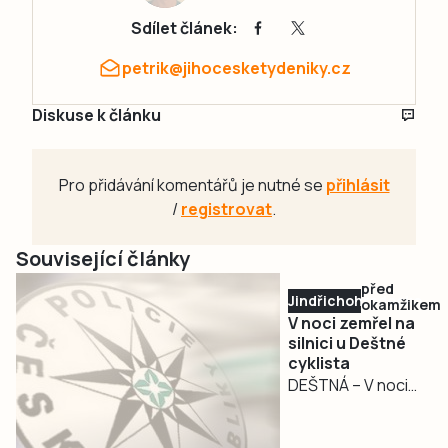
Sdílet článek:
petrik@jihocesketydeniky.cz
Diskuse k článku
Pro přidávání komentářů je nutné se
přihlásit
/
registrovat
.
Související články
před
Jindřichohradecko
okamžikem
V noci zemřel na
silnici u Deštné
cyklista
DEŠTNÁ – V noci
na dnešek se stala
nehoda se