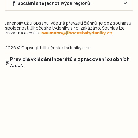
Sociální sítě jednotlivých regionů:
Jakékoliv užití obsahu, včetně převzetí článků, je bez souhlasu
společnosti Jihočeské týdeníky s.r.o. zakázáno. Souhlas lze
získat na e-mailu:
neumann@jihocesketydeniky.cz
.
2026 © Copyright Jihočeské týdeníky s.r.o.
Pravidla vkládání Inzerátů a zpracování osobních
údajů
Pravidla vkládání příspěvků
Hlavním cílem projektu „Nový vizuál webových stránek pro Jihočeské
týdeníky s.r.o." je optimalizace vizuálního stylu stávající značky a
modernizace grafického designu webu
jcted.cz
. Akcentována je funkčnost
uživatelského rozhraní webu, aby se stal moderním a přehledným zdrojem
důležitých a ověřených informací pro veřejnost. Projekt má zvýšit efektivitu a
zabezpečení poskytovaných služeb.
Projekt byl spolufinancován Evropskou unií z nástroje NextGenerationEU.