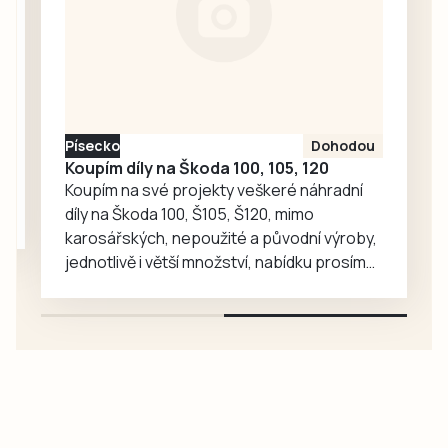
oddělení Lety. Pro
monitorování
dopravních
přestupků
policisté využili
policejní autobus,
Písecko
Dohodou
ze kterého mohli
Koupím díly na Škoda 100, 105, 120
dobře zjistit, co se
Koupím na své projekty veškeré náhradní
děje v…
díly na Škoda 100, Š105, Š120, mimo
karosářských, nepoužité a původní výroby,
jednotlivě i větší množství, nabídku prosím
pouze na e-mail: svorpi@seznam.cz.