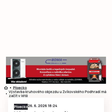
Písecko
Výstavba kruhového objezdu u Zvíkovského Podhradí má
začít v létě
26. 6. 2026 18:24
Písecko