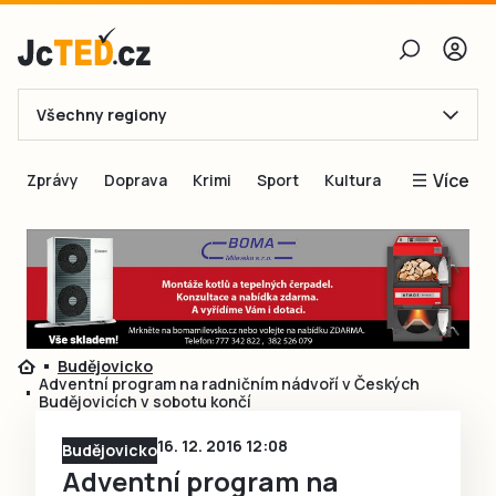
Všechny regiony
E-mail
Více
Zprávy
Doprava
Krimi
Sport
Kultura
Heslo
Blogy
Obnovit heslo
Inspirace
Čtenáři píší
Přihlásit se
Speciální přílohy
Budějovicko
Přihlásit se přes Facebook
Inzerce
Adventní program na radničním nádvoří v Českých
Budějovicích v sobotu končí
Ještě nemám účet, chci se
Registrovat
16. 12. 2016 12:08
Budějovicko
Adventní program na