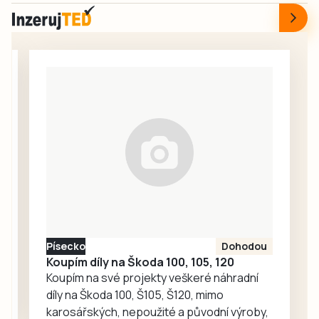
dopoledne 5.
tak příjemné místo
srpna v Domově s
pro každodenní
pečovatelskou
setkávání,
službou v
odpočinek i
Milevsku, kam za
společné aktivity.
seniory znovu
zavítaly děti z
dětské skupiny
Jesličky Milísek.
Děti přinášejí do
života seniorů
radost, ti jim na
oplátku vyprávějí
zajímavé příběhy.
Písecko
Dohodou
Koupím díly na Škoda 100, 105, 120
Koupím na své projekty veškeré náhradní
díly na Škoda 100, Š105, Š120, mimo
karosářských, nepoužité a původní výroby,