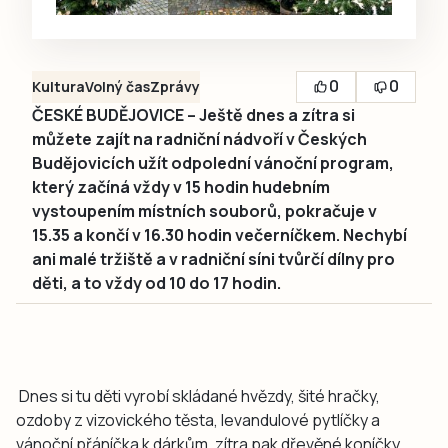
0
0
Kultura
Volný čas
Zprávy
ČESKÉ BUDĚJOVICE – Ještě dnes a zítra si
můžete zajít na radniční nádvoří v Českých
Budějovicích užít odpolední vánoční program,
který začíná vždy v 15 hodin hudebním
vystoupením místních souborů, pokračuje v
15.35 a končí v 16.30 hodin večerníčkem. Nechybí
ani malé tržiště a v radniční síni tvůrčí dílny pro
děti, a to vždy od 10 do 17 hodin.
Dnes si tu děti vyrobí skládané hvězdy, šité hračky,
ozdoby z vizovického těsta, levandulové pytlíčky a
vánoční přáníčka k dárkům, zítra pak dřevěné koníčky,