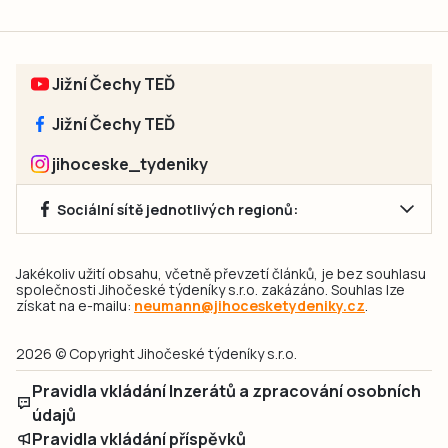
Jižní Čechy TEĎ
Jižní Čechy TEĎ
jihoceske_tydeniky
Sociální sítě jednotlivých regionů:
Jakékoliv užití obsahu, včetně převzetí článků, je bez souhlasu
společnosti Jihočeské týdeníky s.r.o. zakázáno. Souhlas lze
získat na e-mailu:
neumann@jihocesketydeniky.cz
.
2026 © Copyright Jihočeské týdeníky s.r.o.
Pravidla vkládání Inzerátů a zpracování osobních
údajů
Pravidla vkládání příspěvků