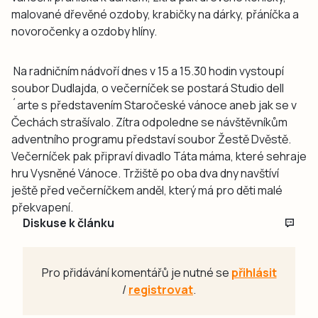
malované dřevěné ozdoby, krabičky na dárky, přáníčka a
novoročenky a ozdoby hlíny.
Na radničním nádvoří dnes v 15 a 15.30 hodin vystoupí
soubor Dudlajda, o večerníček se postará Studio dell
´arte s představením Staročeské vánoce aneb jak se v
Čechách strašívalo. Zítra odpoledne se návštěvníkům
adventního programu představí soubor Žestě Dvěstě.
Večerníček pak připraví divadlo Táta máma, které sehraje
hru Vysněné Vánoce. Tržiště po oba dva dny navštíví
ještě před večerníčkem anděl, který má pro děti malé
překvapení.
Diskuse k článku
Pro přidávání komentářů je nutné se
přihlásit
/
registrovat
.