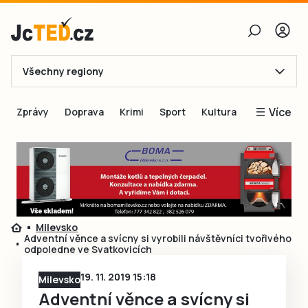
Všechny regiony
E-mail
Více
Zprávy
Doprava
Krimi
Sport
Kultura
Heslo
Blogy
Obnovit heslo
Inspirace
Čtenáři píší
Přihlásit se
Speciální přílohy
Milevsko
Přihlásit se přes Facebook
Inzerce
Adventní věnce a svícny si vyrobili návštěvníci tvořivého
odpoledne ve Svatkovicích
Ještě nemám účet, chci se
Registrovat
19. 11. 2019 15:18
Milevsko
Adventní věnce a svícny si