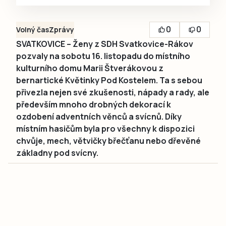
0
0
Volný čas
Zprávy
SVATKOVICE – Ženy z SDH Svatkovice-Rákov
pozvaly na sobotu 16. listopadu do místního
kulturního domu Marii Štverákovou z
bernartické Květinky Pod Kostelem. Ta s sebou
přivezla nejen své zkušenosti, nápady a rady, ale
především mnoho drobných dekorací k
ozdobení adventních věnců a svícnů. Díky
místním hasičům byla pro všechny k dispozici
chvůje, mech, větvičky břečťanu nebo dřevěné
základny pod svícny.