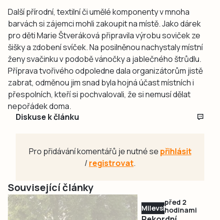
Další přírodní, textilní či umělé komponenty v mnoha
barvách si zájemci mohli zakoupit na místě. Jako dárek
pro děti Marie Štveráková připravila výrobu soviček ze
šišky a zdobení svíček. Na posilněnou nachystaly místní
ženy svačinku v podobě vánočky a jablečného štrůdlu.
Příprava tvořivého odpoledne dala organizátorům jistě
zabrat, odměnou jim snad byla hojná účast místních i
přespolních, kteří si pochvalovali, že si nemusí dělat
nepořádek doma.
Diskuse k článku
Pro přidávání komentářů je nutné se
přihlásit
/
registrovat
.
Související články
před 2
Milevsko
hodinami
Rekordní