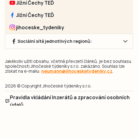
Jižní Čechy TEĎ
Jižní Čechy TEĎ
jihoceske_tydeniky
Sociální sítě jednotlivých regionů:
Jakékoliv užití obsahu, včetně převzetí článků, je bez souhlasu
společnosti Jihočeské týdeníky s.r.o. zakázáno. Souhlas lze
získat na e-mailu:
neumann@jihocesketydeniky.cz
.
2026 © Copyright Jihočeské týdeníky s.r.o.
Pravidla vkládání Inzerátů a zpracování osobních
údajů
Pravidla vkládání příspěvků
Hlavním cílem projektu „Nový vizuál webových stránek pro Jihočeské