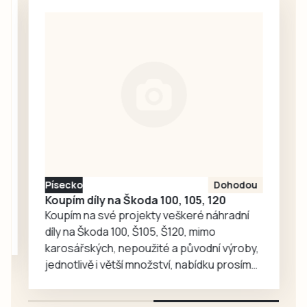
soboty 1. srpna.
tisková mluvčí
Ze stolku ve VIP
města Markéta
stánku, kam měli
Bučoková.
přístup jen hosté
a organizátoři,
zmizela návštěvní
kniha, do níž po
celý den
zapisovali své
vzkazy a kresby
účastníci pochodu
Písecko
Dohodou
i…
Koupím díly na Škoda 100, 105, 120
Koupím na své projekty veškeré náhradní
díly na Škoda 100, Š105, Š120, mimo
karosářských, nepoužité a původní výroby,
jednotlivě i větší množství, nabídku prosím
pouze na e-mail: svorpi@seznam.cz.