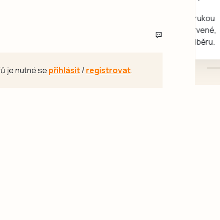
rukou kotě
Daruji do dobrých rukou
kotě-kočka, odčervené,
mazlivé, ihned k odběru.
ů je nutné se
přihlásit
/
registrovat
.