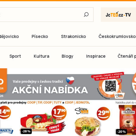
dějovicko
Písecko
Strakonicko
Českokrumlovsko
E-mail
Sport
Kultura
Blogy
Inspirace
Čtenáři p
Heslo
P
Přihlás
Ještě nemám ú