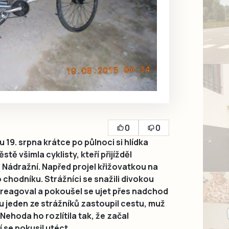
0
0
19. srpna krátce po půlnoci si hlídka
tě všimla cyklisty, kteří přijížděl
Nádražní. Napřed projel křižovatkou na
chodníku. Strážníci se snažili divokou
nereagoval a pokoušel se ujet přes nadchod
 jeden ze strážníků zastoupil cestu, muž
. Nehoda ho rozlítila tak, že začal
 se pokusil utéct.