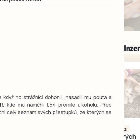
 když ho strážníci dohonili, nasadili mu pouta a
ČR, kde mu naměřili 1,54 promile alkoholu. Před
echl celý seznam svých přestupků, ze kterých se
Milevsko
Zdarma / za odvoz
Daruji do dobrých