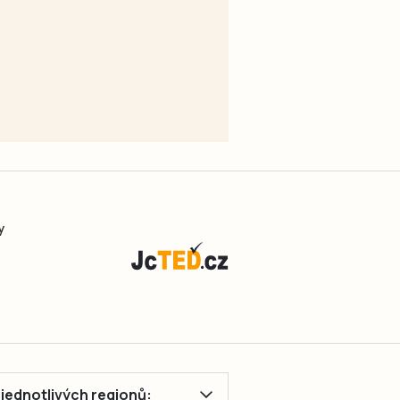
y
ě jednotlivých regionů: