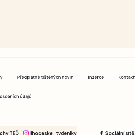
ny
Předplatné tištěných novin
Inzerce
Kontakt
osobních údajů
echy TEĎ
jihoceske_tydeniky
Sociální sít