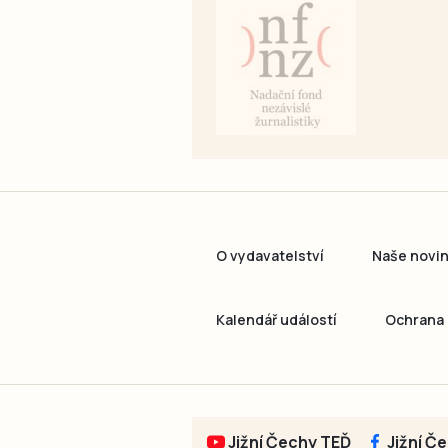
O vydavatelství
Naše novi
Kalendář událostí
Ochrana 
Jižní Čechy TEĎ
Jižní Č