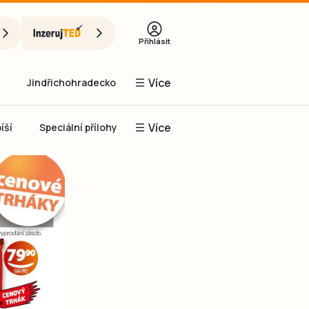
Přihlásit
Více
Jindřichohradecko
Více
íší
Speciální přílohy
Prachaticko
Inzerce
Obnovit heslo
řihlásit se
it se přes Facebook
čet, chci se
Registrovat