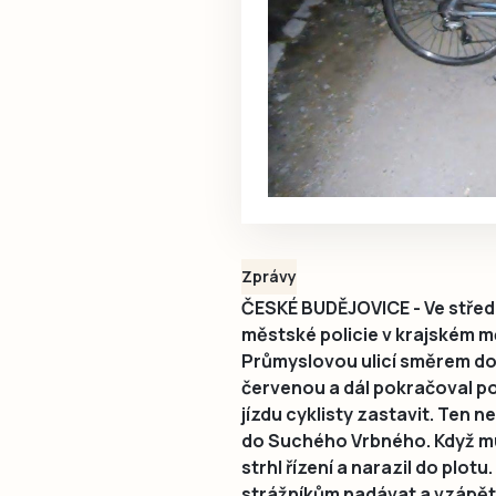
Zprávy
ČESKÉ BUDĚJOVICE - Ve středu 
městské policie v krajském měs
Průmyslovou ulicí směrem do 
červenou a dál pokračoval po 
jízdu cyklisty zastavit. Ten 
do Suchého Vrbného. Když mu
strhl řízení a narazil do plotu
strážníkům nadávat a vzápětí