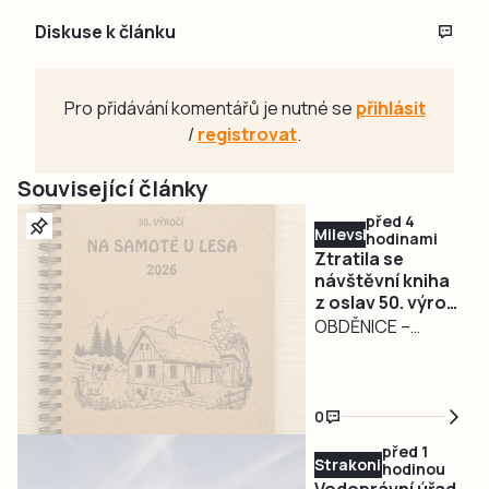
Diskuse k článku
Pro přidávání komentářů je nutné se
přihlásit
/
registrovat
.
Související články
před 4
Milevsko
hodinami
Ztratila se
návštěvní kniha
z oslav 50. výročí
filmu Na samotě
OBDĚNICE –
u lesa.
Nepříjemná
Pořadatelé prosí
událost
o její vrácení
poznamenala
0
oslavy 50. výročí
před 1
kultovního filmu Na
Strakonicko
hodinou
samotě u lesa v
Vodoprávní úřad