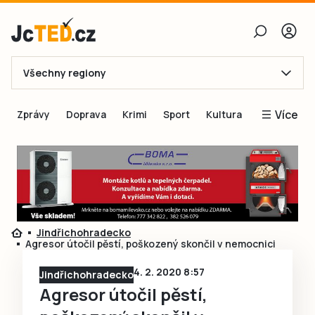
Všechny regiony
E-mail
Více
Zprávy
Doprava
Krimi
Sport
Kultura
Heslo
Blogy
Obnovit heslo
Inspirace
Čtenáři píší
Přihlásit se
Speciální přílohy
Jindřichohradecko
Přihlásit se přes Facebook
Inzerce
Agresor útočil pěstí, poškozený skončil v nemocnici
Ještě nemám účet, chci se
Registrovat
4. 2. 2020 8:57
Jindřichohradecko
Agresor útočil pěstí,