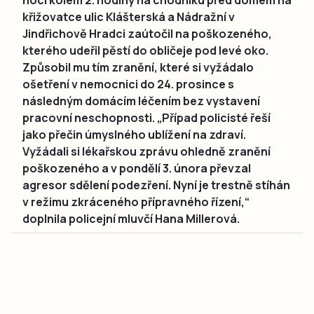
křižovatce ulic Klášterská a Nádražní v
Jindřichově Hradci zaútočil na poškozeného,
kterého udeřil pěstí do obličeje pod levé oko.
Způsobil mu tím zranění, které si vyžádalo
ošetření v nemocnici do 24. prosince s
následným domácím léčením bez vystavení
pracovní neschopnosti. „Případ policisté řeší
jako přečin úmyslného ublížení na zdraví.
Vyžádali si lékařskou zprávu ohledně zranění
poškozeného a v pondělí 3. února převzal
agresor sdělení podezření. Nyní je trestně stíhán
v režimu zkráceného přípravného řízení,“
doplnila policejní mluvčí Hana Millerová.