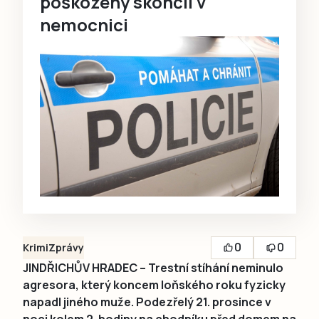
poškozený skončil v
nemocnici
0
0
Krimi
Zprávy
JINDŘICHŮV HRADEC – Trestní stíhání neminulo
agresora, který koncem loňského roku fyzicky
napadl jiného muže. Podezřelý 21. prosince v
noci kolem 2. hodiny na chodníku před domem na