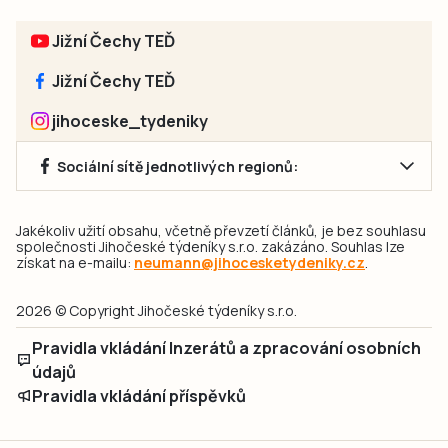
Jižní Čechy TEĎ
Jižní Čechy TEĎ
jihoceske_tydeniky
Sociální sítě jednotlivých regionů:
Jakékoliv užití obsahu, včetně převzetí článků, je bez souhlasu
společnosti Jihočeské týdeníky s.r.o. zakázáno. Souhlas lze
získat na e-mailu:
neumann@jihocesketydeniky.cz
.
2026 © Copyright Jihočeské týdeníky s.r.o.
Pravidla vkládání Inzerátů a zpracování osobních
údajů
Pravidla vkládání příspěvků