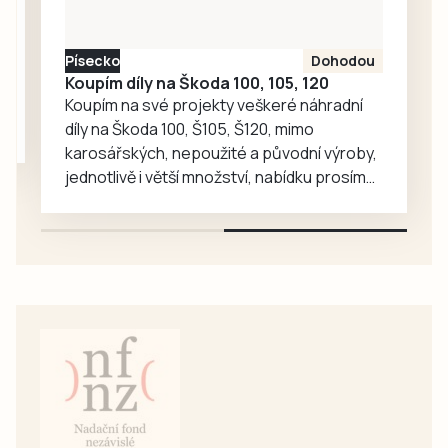
Písecko
Dohodou
Koupím díly na Škoda 100, 105, 120
Koupím na své projekty veškeré náhradní
díly na Škoda 100, Š105, Š120, mimo
karosářských, nepoužité a původní výroby,
jednotlivě i větší množství, nabídku prosím
pouze na e-mail: svorpi@seznam.cz.