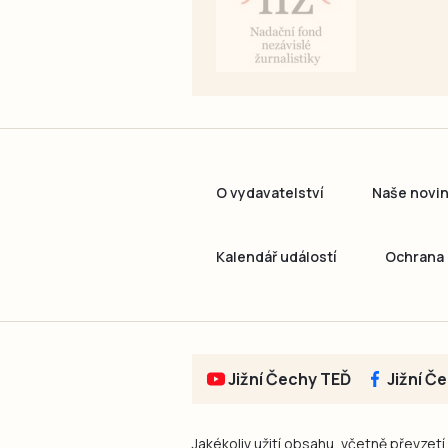
O vydavatelství
Naše novi
Kalendář událostí
Ochrana 
Jižní Čechy TEĎ
Jižní Č
Jakékoliv užití obsahu, včetně převzetí