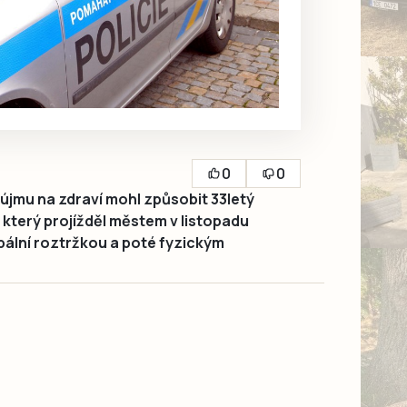
0
0
jmu na zdraví mohl způsobit 33letý
 který projížděl městem v listopadu
bální roztržkou a poté fyzickým