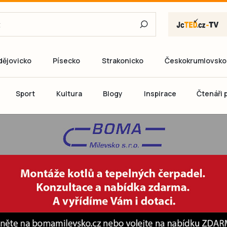
dějovicko
Písecko
Strakonicko
Českokrumlovsko
E-mail
Sport
Kultura
Blogy
Inspirace
Čtenáři p
Heslo
P
Přihlás
Ještě nemám ú