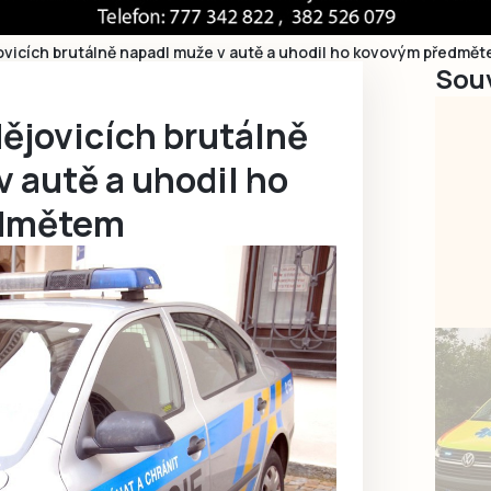
ovicích brutálně napadl muže v autě a uhodil ho kovovým předmě
Souv
ějovicích brutálně
 autě a uhodil ho
edmětem