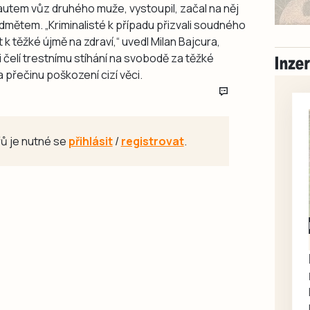
utem vůz druhého muže, vystoupil, začal na něj
dmětem. „Kriminalisté k případu přizvali soudného
t k těžké újmě na zdraví,“ uvedl Milan Bajcura,
íli čelí trestnímu stíhání na svobodě za těžké
a přečinu poškození cizí věci.
ů je nutné se
přihlásit
/
registrovat
.