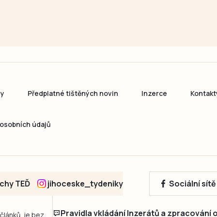
ny
Předplatné tištěných novin
Inzerce
Kontakt
osobních údajů
echy TEĎ
jihoceske_tydeniky
Sociální sít
Pravidla vkládání Inzerátů a zpracování
 článků, je bez