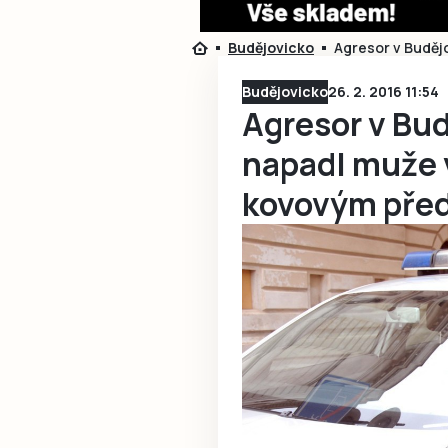
Budějovicko
Agresor v Buděj
Budějovicko
26. 2. 2016 11:54
Agresor v Bud
napadl muže v
kovovým př