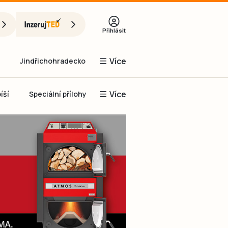
Přihlásit
Více
Jindřichohradecko
Více
íší
Speciální přílohy
Prachaticko
Inzerce
Obnovit heslo
řihlásit se
it se přes Facebook
čet, chci se
Registrovat