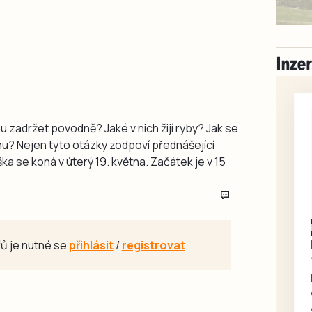
u zadržet povodně? Jaké v nich žijí ryby? Jak se
? Nejen tyto otázky zodpoví přednášející
a se koná v úterý 19. května. Začátek je v 15
Písecko
Dohodou
Koupím díly na Škoda
ů je nutné se
přihlásit
/
registrovat
.
100, 105, 120
Koupím na své projekty
veškeré náhradní díly na
Škoda 100, Š105, Š120, mimo