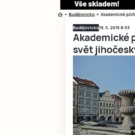
Budějovicko
Akademické půlho
Budějovicko
19. 5. 2015 8:53
Akademické p
svět jihočesk