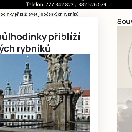
dinky přiblíží svět jihočeských rybníků
Souv
ůlhodinky přiblíží
ých rybníků