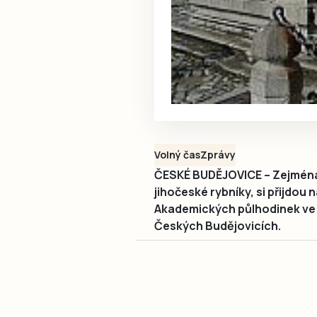
Volný čas
Zprávy
ČESKÉ BUDĚJOVICE – Zejména r
jihočeské rybníky, si přijdou 
Akademických půlhodinek ve st
Českých Budějovicích.