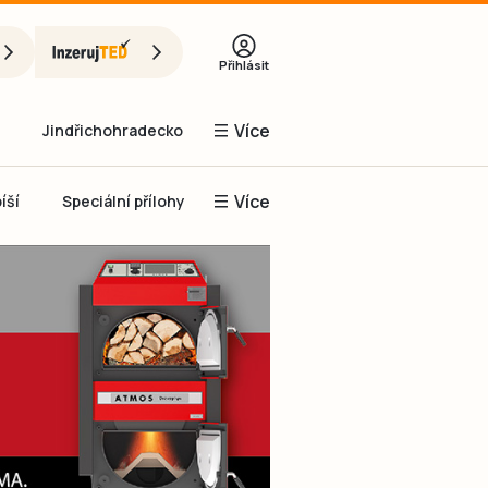
Přihlásit
Více
Jindřichohradecko
Více
íší
Speciální přílohy
Prachaticko
Inzerce
Obnovit heslo
řihlásit se
it se přes Facebook
čet, chci se
Registrovat