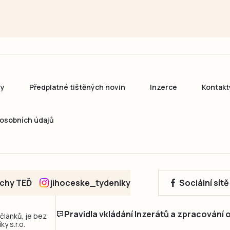
ny
Předplatné tištěných novin
Inzerce
Kontakt
osobních údajů
echy TEĎ
jihoceske_tydeniky
Sociální sít
Pravidla vkládání Inzerátů a zpracování
 článků, je bez
y s.r.o.