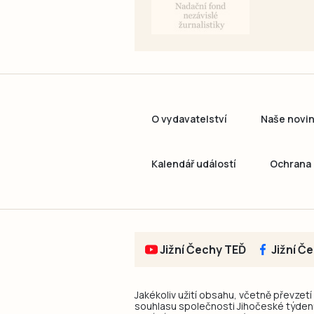
O vydavatelství
Naše novi
Kalendář událostí
Ochrana 
Jižní Čechy TEĎ
Jižní Č
Jakékoliv užití obsahu, včetně převzetí
souhlasu společnosti Jihočeské týdeník