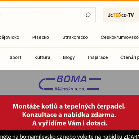
dějovicko
Písecko
Strakonicko
Českokrumlovsko
E-mail
Sport
Kultura
Blogy
Inspirace
Čtenáři p
Heslo
P
Přihlás
Ještě nemám ú