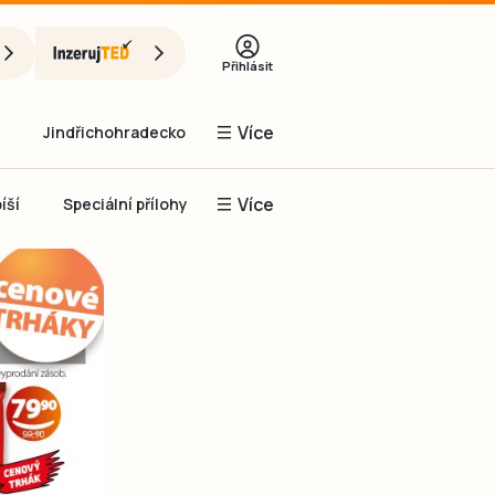
Přihlásit
Více
Jindřichohradecko
Více
íší
Speciální přílohy
Prachaticko
Inzerce
Obnovit heslo
řihlásit se
it se přes Facebook
čet, chci se
Registrovat