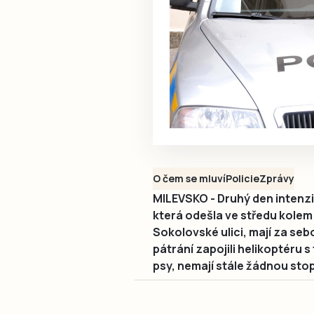
O čem se mluví
Policie
Zprávy
MILEVSKO - Druhý den intenzi
která odešla ve středu kolem
Sokolovské ulici, mají za seb
pátrání zapojili helikoptéru s
psy, nemají stále žádnou sto