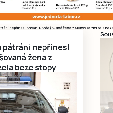
átrání nepřinesl posun. Pohřešovaná žena z Milevska zmizela bez
Souv
 pátrání nepřinesl
šovaná žena z
zela beze stopy