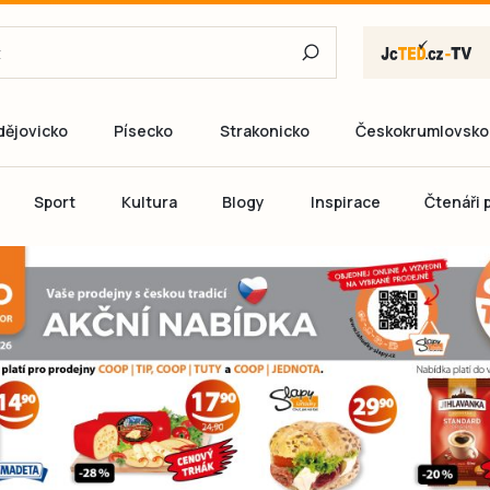
dějovicko
Písecko
Strakonicko
Českokrumlovsko
E-mail
Sport
Kultura
Blogy
Inspirace
Čtenáři p
Heslo
P
Přihlás
Ještě nemám ú