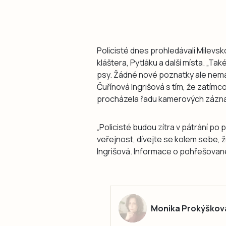
Policisté dnes prohledávali Milevsko 
kláštera, Pytláku a další místa. „Ta
psy. Žádné nové poznatky ale nemám
Čuřínová Ingrišová s tím, že zatímc
procházela řadu kamerových záznam
„Policisté budou zítra v pátrání 
veřejnost, dívejte se kolem sebe, ž
Ingrišová. Informace o pohřešované 
Monika Prokýškov