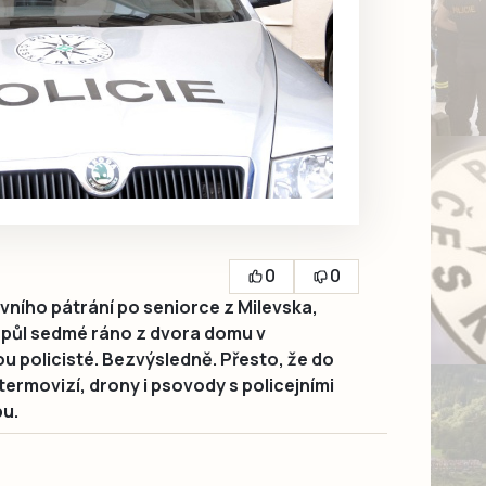
0
0
vního pátrání po seniorce z Milevska,
 půl sedmé ráno z dvora domu v
ou policisté. Bezvýsledně. Přesto, že do
 termovizí, drony i psovody s policejními
pu.