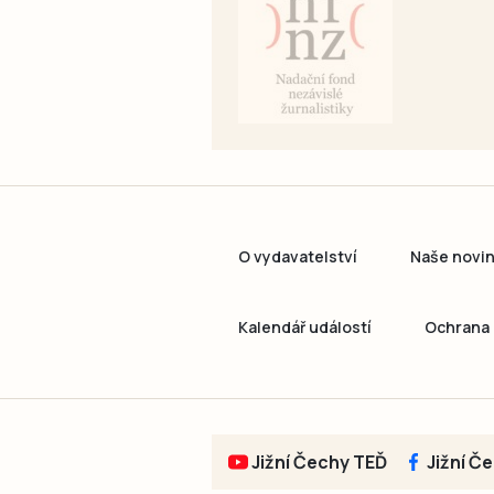
O vydavatelství
Naše novi
Kalendář událostí
Ochrana 
Jižní Čechy TEĎ
Jižní Č