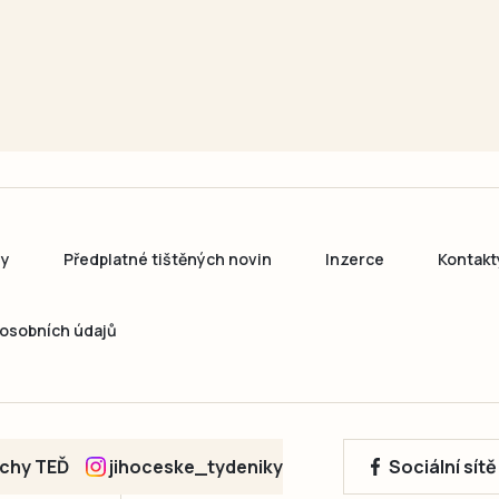
ny
Předplatné tištěných novin
Inzerce
Kontakt
osobních údajů
echy TEĎ
jihoceske_tydeniky
Sociální sít