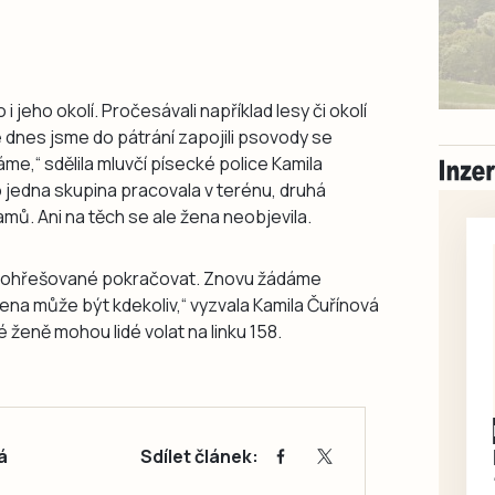
i jeho okolí. Pročesávali například lesy či okolí
ké dnes jsme do pátrání zapojili psovody se
e,“ sdělila mluvčí písecké police Kamila
o jedna skupina pracovala v terénu, druhá
ů. Ani na těch se ale žena neobjevila.
po pohřešované pokračovat. Znovu žádáme
ena může být kdekoliv,“ vyzvala Kamila Čuřínová
ženě mohou lidé volat na linku 158.
Písecko
Dohodou
Koupím díly na Škoda
á
Sdílet článek:
100, 105, 120