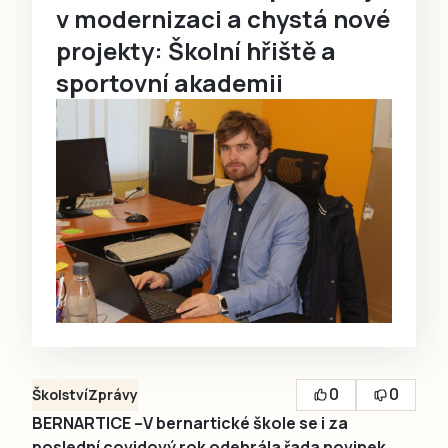
v modernizaci a chystá nové
projekty: Školní hřiště a
sportovní akademii
0
0
Školství
Zprávy
BERNARTICE –V bernartické škole se i za
poslední covidový rok odehrála řada novinek.