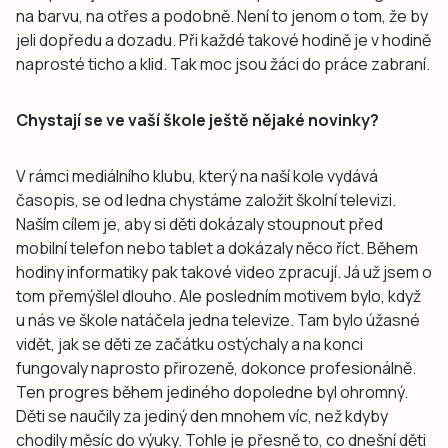
na barvu, na otřes a podobně. Není to jenom o tom, že by
jeli dopředu a dozadu. Při každé takové hodině je v hodině
naprosté ticho a klid. Tak moc jsou žáci do práce zabraní.
Chystají se ve vaší škole ještě nějaké novinky?
V rámci mediálního klubu, který na naší kole vydává
časopis, se od ledna chystáme založit školní televizi.
Naším cílem je, aby si děti dokázaly stoupnout před
mobilní telefon nebo tablet a dokázaly něco říct. Během
hodiny informatiky pak takové video zpracují. Já už jsem o
tom přemýšlel dlouho. Ale posledním motivem bylo, když
u nás ve škole natáčela jedna televize. Tam bylo úžasné
vidět, jak se děti ze začátku ostýchaly a na konci
fungovaly naprosto přirozeně, dokonce profesionálně.
Ten progres během jediného dopoledne byl ohromný.
Děti se naučily za jediný den mnohem víc, než kdyby
chodily měsíc do výuky. Tohle je přesně to, co dnešní děti