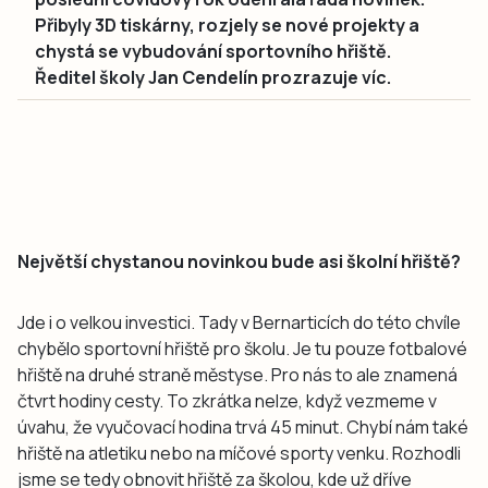
Přibyly 3D tiskárny, rozjely se nové projekty a
chystá se vybudování sportovního hřiště.
Ředitel školy Jan Cendelín prozrazuje víc.
Největší chystanou novinkou bude asi školní hřiště?
Jde i o velkou investici. Tady v Bernarticích do této chvíle
chybělo sportovní hřiště pro školu. Je tu pouze fotbalové
hřiště na druhé straně městyse. Pro nás to ale znamená
čtvrt hodiny cesty. To zkrátka nelze, když vezmeme v
úvahu, že vyučovací hodina trvá 45 minut. Chybí nám také
hřiště na atletiku nebo na míčové sporty venku. Rozhodli
jsme se tedy obnovit hřiště za školou, kde už dříve