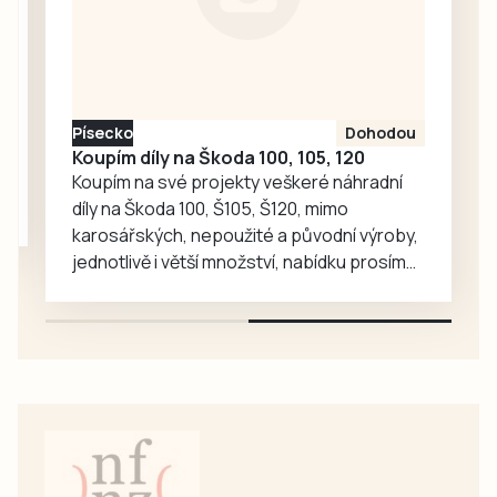
tak příjemné místo
pro každodenní
setkávání,
odpočinek i
společné aktivity.
Písecko
Dohodou
Koupím díly na Škoda 100, 105, 120
Koupím na své projekty veškeré náhradní
díly na Škoda 100, Š105, Š120, mimo
karosářských, nepoužité a původní výroby,
jednotlivě i větší množství, nabídku prosím
pouze na e-mail: svorpi@seznam.cz.