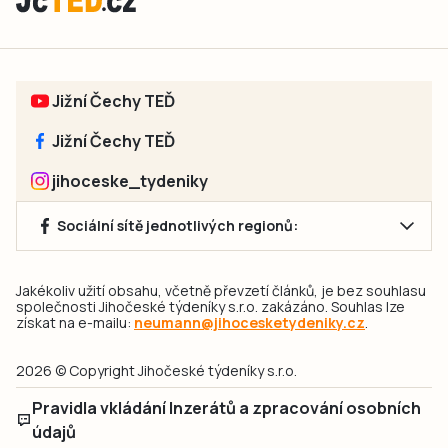
Jižní Čechy TEĎ
Jižní Čechy TEĎ
jihoceske_tydeniky
Sociální sítě jednotlivých regionů:
Jakékoliv užití obsahu, včetně převzetí článků, je bez souhlasu
společnosti Jihočeské týdeníky s.r.o. zakázáno. Souhlas lze
získat na e-mailu:
neumann@jihocesketydeniky.cz
.
2026 © Copyright Jihočeské týdeníky s.r.o.
Pravidla vkládání Inzerátů a zpracování osobních
údajů