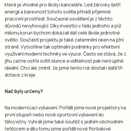
které je vhodné pro školy i kanceláře. Led žárovky šetří
energii a barevnost tohoto světla přináší příjemné
pracovní prostředí. Současné osvětlení je z těchto
důvodů nevyhovující. Díky investici v řádu jednoho a půl
milionu korun bychom dokázali dát celé škole jednotné
světlo. Součástí projektu je také zatemnění oken na jižní
straně. Vytvoříme tak optimální podmínky pro efektivní
využívání moderní techniky ve výuce. Často se stává, že z
jihu začne ostře svítit slunce a viditelnost pak není úplně
ideální. Chci ale zmínit, že jsme tento rok dostali i další tři
dotace z kraje.
Nač byly určeny?
Na modernizaci vybavení. Pořídili jsme nové projektory na
první stupeň nebo nové sportovní vybavení do
tělocvičny. Vyhráli jsme také soutěž s jedním obchodním
řetězcem a díky tomu jsme pořídili nové florbalové