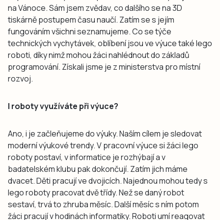
na Vánoce. Sám jsem zvědav, co dalšího se na 3D
tiskárně postupem času naučí. Zatím se s jejím
fungováním všichni seznamujeme. Co se týče
technických vychytávek, oblíbení jsou ve výuce také lego
roboti, díky nimž mohou žáci nahlédnout do základů
programování. Získali jsme je z ministerstva pro místní
rozvoj.
I roboty využíváte při výuce?
Ano, i je začleňujeme do výuky. Naším cílem je sledovat
moderní výukové trendy. V pracovní výuce si žáci lego
roboty postaví, v informatice je rozhýbají a v
badatelském klubu pak dokončují. Zatím jich máme
dvacet. Děti pracují ve dvojicích. Najednou mohou tedy s
lego roboty pracovat dvě třídy. Než se daný robot
sestaví, trvá to zhruba měsíc. Další měsíc s ním potom
žáci pracují v hodinách informatiky. Roboti umí reagovat