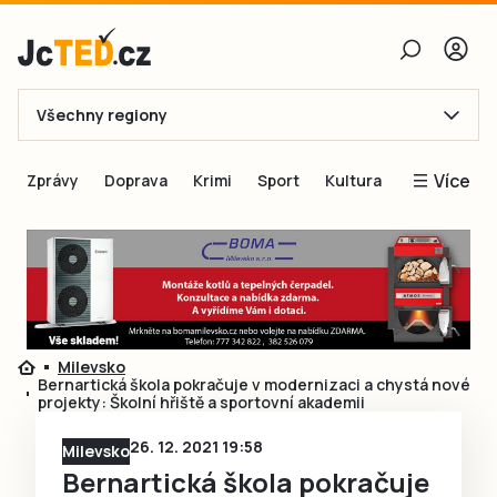
Všechny regiony
E-mail
Více
Zprávy
Doprava
Krimi
Sport
Kultura
Heslo
Blogy
Obnovit heslo
Inspirace
Čtenáři píší
Přihlásit se
Speciální přílohy
Milevsko
Přihlásit se přes Facebook
Inzerce
Bernartická škola pokračuje v modernizaci a chystá nové
projekty: Školní hřiště a sportovní akademii
Ještě nemám účet, chci se
Registrovat
26. 12. 2021 19:58
Milevsko
Bernartická škola pokračuje