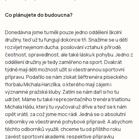
Co plánujete do budoucna?
Donedávna jsme tu měli pouze jedno oddělení školní
družiny, teď už tu fungují dokonce tři. Snažíme se u dětí
rozvíjet nejenom ducha, posilování vztahu k přírodě,
čestnost, spravedlnost, ale také lásku k pohybu. Jedno z
oddělení družiny je tedy zaměřeno na sport. Dvakrát
týdně mají děti možnost užít si všestrannou sportovní
přípravu. Podařilo se nám získat šéftrenéra píseckého
florbalu Michala Hanzlíka, o kterého mají zájem i
významné pražské kluby. Zatím se nám daří si ho tu
udržet. Máme tu také reprezentačního trenéra triatlonu
Michala Hášu, který tu vyučoval už dříve a teď se k nám
opět vrátil, za což jsme moc rádi. Jedná se o absolutní
odborníky ve všestranné pohybové přípravě. A abychom
těchto odborníků využili, chceme tu od příštího roku
zavést sportovní akademii, respektive přípravku