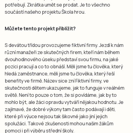
potřebují. Zkrátka umět se prodat. Je to všechno
součástí našeho projektu Škola hrou.
Můžete tento projekt přiblížit?
S devátou třídou provozujeme fiktivní firmy. Jezdí k nám
různí manažeři ze skutečných firem, kteří nám během
dvouhodinového úseku představí svou firmu, na jaké
pozici pracují a co to obnáší. Měli jsme tu člověka, který
hledá zaměstnance, měli jsme tu člověka, který řeší
benefity ve firmě. Název sice zní Fiktivní firmy, ve
skutečnosti dětem ukazujeme, jak to funguje v reálném
světě. Není to pouze o tom, že si povídáme, jak by to
mohlo být, ale žáci opravdu vytváří nějakou hodnotu. Je
zajímavé, že dobré výkony tam často podávají i děti,
které při výuce nejsou tak šikovné jako jiní jejich
spolužáci. Takové zkušenosti mohou našim žákům
pomoci i při výběru střední školy.