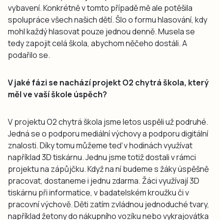
vybavení. Konkrétně v tomto případě mě ale potěšila
spolupráce všech našich dětí. Šlo o formu hlasování, kdy
mohl každý hlasovat pouze jednou denně. Musela se
tedy zapojit celá škola, abychom něčeho dostáli. A
podařilo se.
V jaké fázi se nachází projekt O2 chytrá škola, který
měl ve vaší škole úspěch?
V projektu O2 chytrá škola jsme letos uspěli už podruhé.
Jedná se o podporu mediální výchovy a podporu digitální
znalosti. Díky tomu můžeme teď v hodinách využívat
například 3D tiskárnu. Jednu jsme totiž dostali v rámci
projektu na zápůjčku. Když na ní budeme s žáky úspěšně
pracovat, dostaneme i jednu zdarma. Žáci využívají 3D
tiskárnu při informatice, v badatelském kroužku či v
pracovní výchově. Děti zatím zvládnou jednoduché tvary,
například žetony do nákupního vozíku nebo vykrajovátka