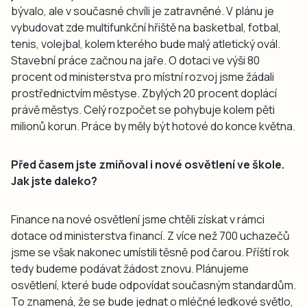
bývalo, ale v současné chvíli je zatravněné. V plánu je
vybudovat zde multifunkční hřiště na basketbal, fotbal,
tenis, volejbal, kolem kterého bude malý atletický ovál.
Stavební práce začnou na jaře. O dotaci ve výši 80
procent od ministerstva pro místní rozvoj jsme žádali
prostřednictvím městyse. Zbylých 20 procent doplácí
právě městys. Celý rozpočet se pohybuje kolem pěti
milionů korun. Práce by měly být hotové do konce května.
Před časem jste zmiňoval i nové osvětlení ve škole.
Jak jste daleko?
Finance na nové osvětlení jsme chtěli získat v rámci
dotace od ministerstva financí. Z více než 700 uchazečů
jsme se však nakonec umístili těsně pod čarou. Příští rok
tedy budeme podávat žádost znovu. Plánujeme
osvětlení, které bude odpovídat současným standardům.
To znamená, že se bude jednat o mléčné ledkové světlo,