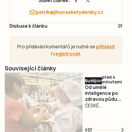
Sdílet článek:
petrik@jihocesketydeniky.cz
Diskuse k článku
Pro přidávání komentářů je nutné se
přihlásit
/
registrovat
.
Související články
před 4
Budějovicko
minutami
Od umělé
inteligence po
zdravou půdu.
Země živitelka
ČESKÉ
představí
BUDĚJOVICE –
inovace napříč
Mezinárodní
celým agrárním
agrosalon Země
sektorem
0