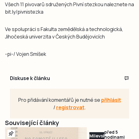
Všech 11 pivovarů sdružených Pivní stezkou naleznete na
​​bit.ly/pivnistezka
Ve spolupráci s Fakulta zemědělská a technologická,
Jihočeská univerzita v Českých Budějovicích
-pi-/ Vojen Smíšek
Diskuse k článku
Pro přidávání komentářů je nutné se
přihlásit
/
registrovat
.
Související články
před 5
Milevsko
hodinami