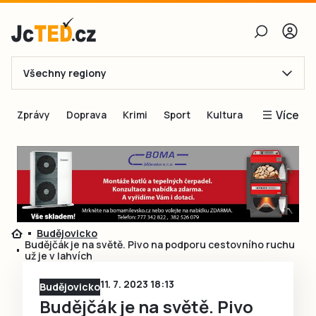
Všechny regiony
E-mail
Více
Zprávy
Doprava
Krimi
Sport
Kultura
Heslo
Blogy
Obnovit heslo
Inspirace
Čtenáři píší
Přihlásit se
Speciální přílohy
Budějovicko
Přihlásit se přes Facebook
Inzerce
Budějčák je na světě. Pivo na podporu cestovního ruchu
už je v lahvích
Ještě nemám účet, chci se
Registrovat
11. 7. 2023 18:13
Budějovicko
Budějčák je na světě. Pivo