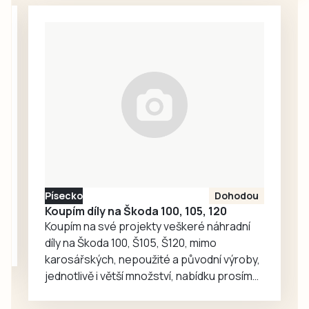
srpen a neděje se
nic. Redakce
proto oslovila
Správu železnic
se žádostí o
vysvětlení.
Ředitelka odboru
komunikace Nela
Friebová
odpověděla.
Písecko
Dohodou
Koupím díly na Škoda 100, 105, 120
Koupím na své projekty veškeré náhradní
díly na Škoda 100, Š105, Š120, mimo
karosářských, nepoužité a původní výroby,
jednotlivě i větší množství, nabídku prosím
pouze na e-mail: svorpi@seznam.cz.