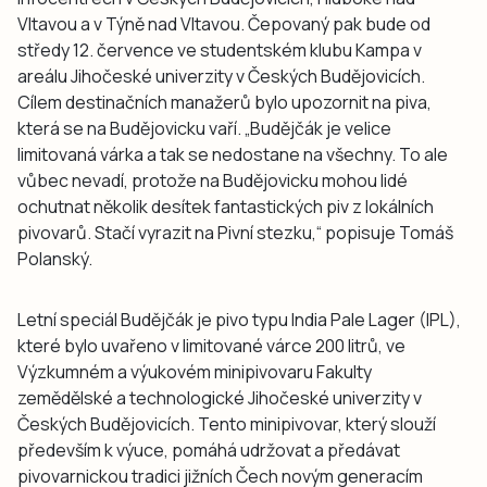
Vltavou a v Týně nad Vltavou. Čepovaný pak bude od
středy 12. července ve studentském klubu Kampa v
areálu Jihočeské univerzity v Českých Budějovicích.
Cílem destinačních manažerů bylo upozornit na piva,
která se na Budějovicku vaří. „Budějčák je velice
limitovaná várka a tak se nedostane na všechny. To ale
vůbec nevadí, protože na Budějovicku mohou lidé
ochutnat několik desítek fantastických piv z lokálních
pivovarů. Stačí vyrazit na Pivní stezku,“ popisuje Tomáš
Polanský.
Letní speciál Budějčák je pivo typu India Pale Lager (IPL),
které bylo uvařeno v limitované várce 200 litrů, ve
Výzkumném a výukovém minipivovaru Fakulty
zemědělské a technologické Jihočeské univerzity v
Českých Budějovicích. Tento minipivovar, který slouží
především k výuce, pomáhá udržovat a předávat
pivovarnickou tradici jižních Čech novým generacím