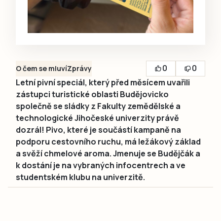
0
0
O čem se mluví
Zprávy
Letní pivní speciál, který před měsícem uvařili
zástupci turistické oblasti Budějovicko
společně se sládky z Fakulty zemědělské a
technologické Jihočeské univerzity právě
dozrál! Pivo, které je součástí kampaně na
podporu cestovního ruchu, má ležákový základ
a svěží chmelové aroma. Jmenuje se Budějčák a
k dostání je na vybraných infocentrech a ve
studentském klubu na univerzitě.