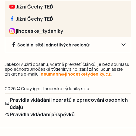
Jižní Čechy TEĎ
Jižní Čechy TEĎ
jihoceske_tydeniky
Sociální sítě jednotlivých regionů:
Jakékoliv užití obsahu, včetně převzetí článků, je bez souhlasu
společnosti Jihočeské týdeníky s.r.o. zakázáno. Souhlas lze
získat na e-mailu:
neumann@jihocesketydeniky.cz
.
2026 © Copyright Jihočeské týdeníky s.r.o.
Pravidla vkládání Inzerátů a zpracování osobních
údajů
Pravidla vkládání příspěvků