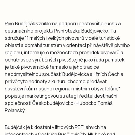
Pivo Budějčák vzniklo na podporu cestovního ruchu a
destinačního projektu Pivní stezka Budějovicko. Ta
sdružuje 11 malých i velkých pivovarů v celé turistické
oblasti a pomáhá turistům v orientaci při návštěvě pivního
regionu, informuje o možnostech prohlídek pivovarů a
ochutnávce vyráběných piv. „Stejně jako řada památek,
je také pivovarnické řemeslo a jeho tradice
neodmyslitelnou součástí Budějovicka a jižních Čech a
právě tyto hodnoty a kulturu chceme předávat
návštěvníkům našeho regionu i místním obyvatelům,“
popisuje marketingovou strategii ředitel destinační
společnosti Českobudějovicko-Hlubocko Tomáš
Polanský.
Budějčák je k dostání v litrových PET lahvích na
infocentrech v Českých Budějovicích, Hluboké nad