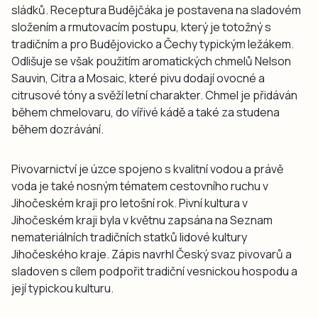
sládků. Receptura Budějčáka je postavena na sladovém
složením a rmutovacím postupu, který je totožný s
tradičním a pro Budějovicko a Čechy typickým ležákem.
Odlišuje se však použitím aromatických chmelů Nelson
Sauvin, Citra a Mosaic, které pivu dodají ovocné a
citrusové tóny a svěží letní charakter. Chmel je přidáván
během chmelovaru, do vířivé kádě a také za studena
během dozrávání.
Pivovarnictví je úzce spojeno s kvalitní vodou a právě
voda je také nosným tématem cestovního ruchu v
Jihočeském kraji pro letošní rok. Pivní kultura v
Jihočeském kraji byla v květnu zapsána na Seznam
nemateriálních tradičních statků lidové kultury
Jihočeského kraje. Zápis navrhl Český svaz pivovarů a
sladoven s cílem podpořit tradiční vesnickou hospodu a
její typickou kulturu.