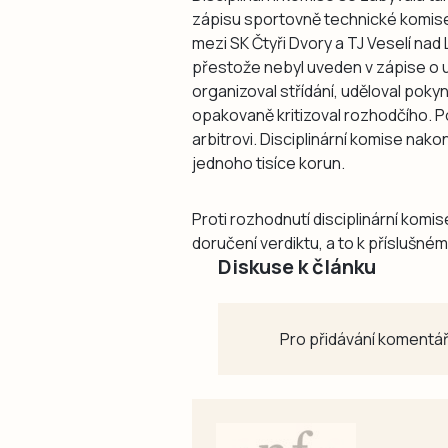
zápisu sportovně technické komise
mezi SK Čtyři Dvory a TJ Veselí nad 
přestože nebyl uveden v zápise o u
organizoval střídání, uděloval pok
opakovaně kritizoval rozhodčího. P
arbitrovi. Disciplinární komise nak
jednoho tisíce korun.
Proti rozhodnutí disciplinární komi
doručení verdiktu, a to k příslušn
Diskuse k článku
Pro přidávání komentář