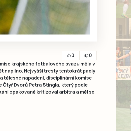
0
0
komise krajského fotbalového svazu měla v
 napilno. Nejvyšší tresty tentokrát padly
a tělesné napadení, disciplinární komise
ře Čtyř Dvorů Petra Stingla, který podle
ní opakovaně kritizoval arbitra a měl se