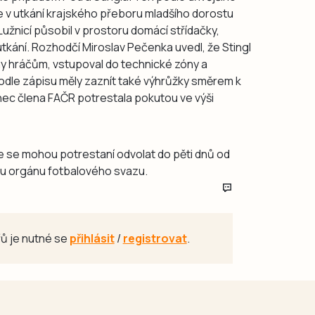
 v utkání krajského přeboru mladšího dorostu
Lužnicí působil v prostoru domácí střídačky,
tkání. Rozhodčí Miroslav Pečenka uvedl, že Stingl
yny hráčům, vstupoval do technické zóny a
odle zápisu měly zaznít také výhrůžky směrem k
onec člena FAČR potrestala pokutou ve výši
se se mohou potrestaní odvolat do pěti dnů od
ému orgánu fotbalového svazu.
ů je nutné se
přihlásit
/
registrovat
.