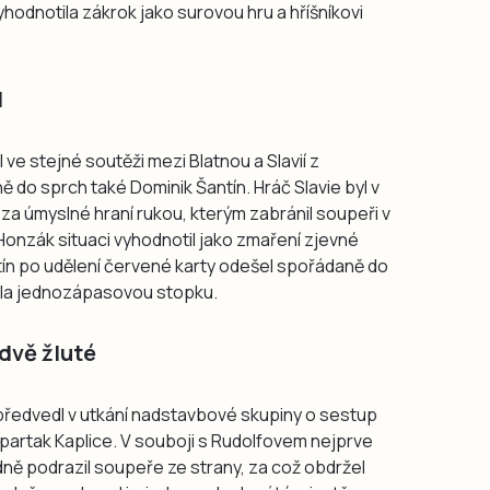
vyhodnotila zákrok jako surovou hru a hříšníkovi
l
 ve stejné soutěži mezi Blatnou a Slavií z
do sprch také Dominik Šantín. Hráč Slavie byl v
a úmyslné hraní rukou, kterým zabránil soupeři v
onzák situaci vyhodnotil jako zmaření zjevné
tín po udělení červené karty odešel spořádaně do
ělila jednozápasovou stopku.
dvě žluté
ředvedl v utkání nadstavbové skupiny o sestup
 Spartak Kaplice. V souboji s Rudolfovem nejprve
dně podrazil soupeře ze strany, za což obdržel