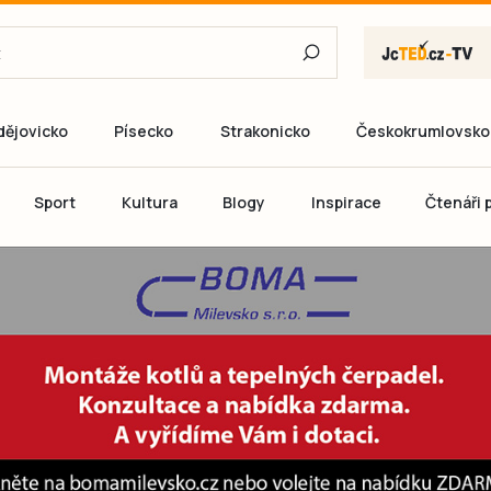
dějovicko
Písecko
Strakonicko
Českokrumlovsko
E-mail
Sport
Kultura
Blogy
Inspirace
Čtenáři p
Heslo
P
Přihlás
Ještě nemám ú