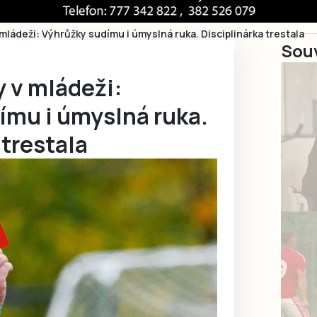
mládeži: Výhrůžky sudímu i úmyslná ruka. Disciplinárka trestala
Souv
 v mládeži:
ímu i úmyslná ruka.
 trestala