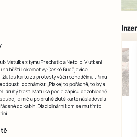
y
 Matulka z týmu Prachatic a Netolic. V utkání
u na hřišti Lokomotivy České Budějovice
í žlutou kartu za protesty vůči rozhodčímu Jiřímu
neodpustil poznámku: „Pískej to pořádně, to byla
šel i druhý trest. Matulka podle zápisu bezohledně
 souboji o míč a po druhé žluté kartě následovala
Milevsko
ádaně do kabin. Disciplinární komise mu tímto
Zdarma / za odvoz
ání.
Daruji do dobrých
rukou kotě
Daruji do dobrých rukou
rtě
kotě-kočka, odčervené,