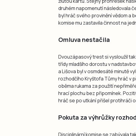
žlutou kartu. Stejný prohřešek ná
druhém napomenutí následovala červ
byl hráč svého provinění vědom a be
komise mu zastavila činnost na jedn
Omluva nestačila
Dvouzápasový trest si vysloužil také
třídy mladšího dorostu v nadstavb
a Lišova byl v osmdesáté minutě vy
rozhodčího Kryštofa Tůmy hráč v p
oběma rukama za použití nepřiměřené
hrací plochu bez připomínek. Pozit
hráč se po utkání přišel protihráči om
Pokuta za výhrůžky rozho
Disciplinární komise se zabývala ta