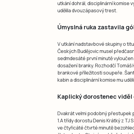
utkání dohrál, disciplinární komise 
udělila dvouzápasový trest.
Úmyslná ruka zastavila gó
V utkání nadstavbové skupiny o titul
Českých Budějovic musel předčasně 
sedmdesáté první minutě vyloučen z
dosažení branky. Rozhodčí Tomáš H
brankové příležitosti soupeře. Šan
kabin a disciplinární komise mu ud
Kaplický dorostenec viděl 
Dvakrát velmi podobný přestupek p
1.A třídy dorostu Denis Krátký z TJ
ve čtyřicáté čtvrté minutě bezohle