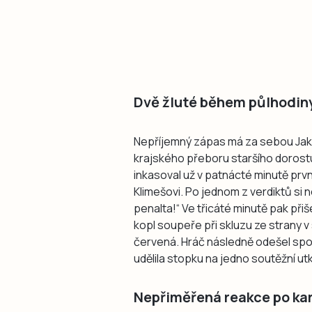
Dvě žluté během půlhodin
Nepříjemný zápas má za sebou Jakub
krajského přeboru staršího dorost
inkasoval už v patnácté minutě prvn
Klimešovi. Po jednom z verdiktů si 
penalta!“ Ve třicáté minutě pak při
kopl soupeře při skluzu ze strany v
červená. Hráč následně odešel spoř
udělila stopku na jedno soutěžní utk
Nepřiměřená reakce po ka