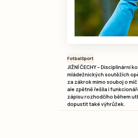
Fotbal
Sport
JIŽNÍ ČECHY – Disciplinární 
mládežnických soutěžích opět
za zákrok mimo souboj o míč 
ale zpětně řešila i funkcioná
zápisu rozhodčího během utká
dopustit také výhrůžek.