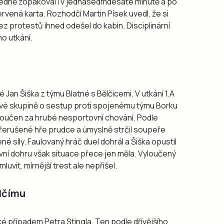
sledně zopakoval i v jednasedmdesáté minutě a po
ená karta. Rozhodčí Martin Písek uvedl, že si
z protestů ihned odešel do kabin. Disciplinární
o utkání.
 Jan Šiška z týmu Blatné s Bělčicemi. V utkání 1.A
ové skupině o sestup proti spojenému týmu Borku
loučen za hrubé nesportovní chování. Podle
řerušené hře prudce a úmyslně strčil soupeře
 síly. Faulovaný hráč duel dohrál a Šiška opustil
ivní dohru však situace přece jen měla. Vyloučený
luvit, mírnější trest ale nepřišel.
dčímu
ké případem Petra Stingla. Ten podle dřívějšího