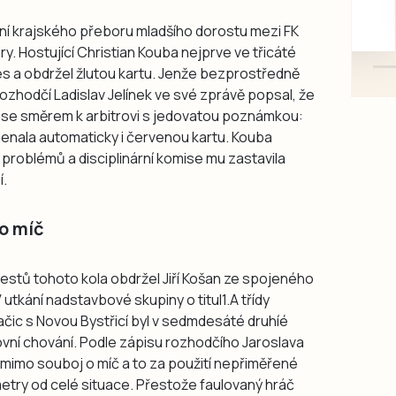
mazlivé, ihned k odběru.
ní krajského přeboru mladšího dorostu mezi FK
ry. Hostující Christian Kouba nejprve ve třicáté
es a obdržel žlutou kartu. Jenže bezprostředně
 Rozhodčí Ladislav Jelínek ve své zprávě popsal, že
l se směrem k arbitrovi s jedovatou poznámkou:
amenala automaticky i červenou kartu. Kouba
 problémů a disciplinární komise mu zastavila
í.
o míč
restů tohoto kola obdržel Jiří Košan ze spojeného
tkání nadstavbové skupiny o titul1.A třídy
ačic s Novou Bystřicí byl v sedmdesáté druhíé
vní chování. Podle zápisu rozhodčího Jaroslava
y mimo souboj o míč a to za použití nepřiměřené
a metry od celé situace. Přestože faulovaný hráč