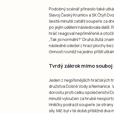
Podobný scénář přineslo také utká
Slavoj Český Krumlov a SK Čtyři Dvo
šesté minutě zatáhl soupeře za dr
po jejím udělení následovala další.
hráč reagoval nepřiměřeně a otoči
„Tak jsi normální?“ Druhá žlutá zn
následně odešel z hrací plochy bez
činnost rovněž na jedno příští utkán
Tvrdý zákrok mimo souboj 
Jeden z nejpřísnějších hráčských t
družstva Dobré Vody a Nemanice. V u
dorostu proti celku společenství D
minutě vyloučen za hrubé nesporto
Hniličky podrazil soupeře ze stran
síly. Míč byl v té době přibližně dv