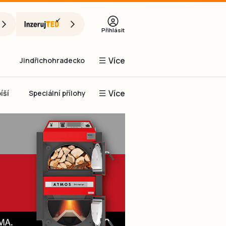
Přihlásit
Více
Jindřichohradecko
Více
íší
Speciální přílohy
Prachaticko
Inzerce
Obnovit heslo
řihlásit se
it se přes Facebook
čet, chci se
Registrovat