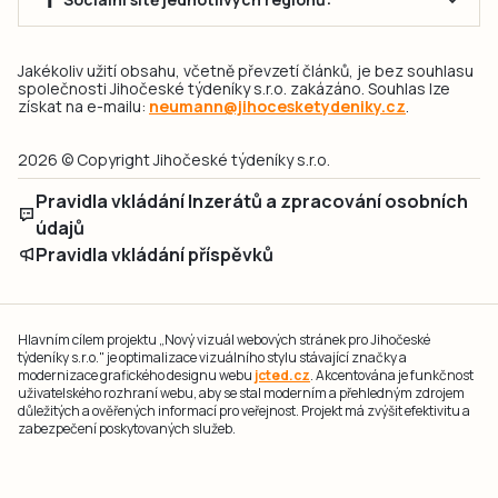
Jakékoliv užití obsahu, včetně převzetí článků, je bez souhlasu
společnosti Jihočeské týdeníky s.r.o. zakázáno. Souhlas lze
získat na e-mailu:
neumann@jihocesketydeniky.cz
.
2026 © Copyright Jihočeské týdeníky s.r.o.
Pravidla vkládání Inzerátů a zpracování osobních
údajů
Pravidla vkládání příspěvků
Hlavním cílem projektu „Nový vizuál webových stránek pro Jihočeské
týdeníky s.r.o." je optimalizace vizuálního stylu stávající značky a
modernizace grafického designu webu
jcted.cz
. Akcentována je funkčnost
uživatelského rozhraní webu, aby se stal moderním a přehledným zdrojem
důležitých a ověřených informací pro veřejnost. Projekt má zvýšit efektivitu a
zabezpečení poskytovaných služeb.
Projekt byl spolufinancován Evropskou unií z nástroje NextGenerationEU.