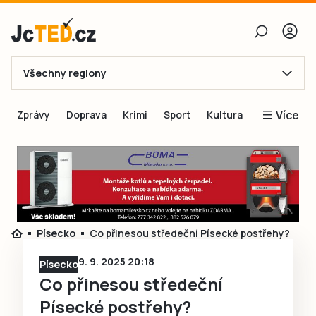
Všechny regiony
E-mail
Více
Zprávy
Doprava
Krimi
Sport
Kultura
Heslo
Blogy
Obnovit heslo
Inspirace
Čtenáři píší
Přihlásit se
Speciální přílohy
Písecko
Co přinesou středeční Písecké postřehy?
Přihlásit se přes Facebook
Inzerce
9. 9. 2025 20:18
Písecko
Ještě nemám účet, chci se
Registrovat
Co přinesou středeční
Písecké postřehy?