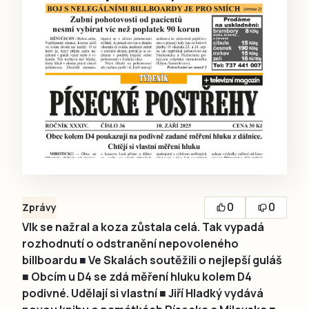
0
0
Zprávy
Vlk se nažral a koza zůstala celá. Tak vypadá
rozhodnutí o odstranění nepovoleného
billboardu ■ Ve Skalách soutěžili o nejlepší guláš
■ Obcím u D4 se zdá měření hluku kolem D4
podivné. Udělají si vlastní ■ Jiří Hladký vydává