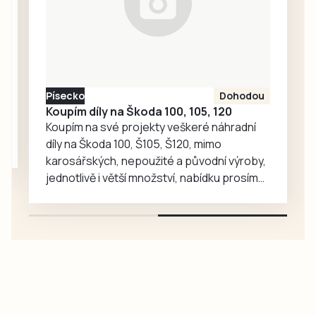
kniha, do níž po
celý den
zapisovali své
vzkazy a kresby
účastníci pochodu
Písecko
Dohodou
i…
Koupím díly na Škoda 100, 105, 120
Koupím na své projekty veškeré náhradní
díly na Škoda 100, Š105, Š120, mimo
karosářských, nepoužité a původní výroby,
jednotlivě i větší množství, nabídku prosím
pouze na e-mail: svorpi@seznam.cz.