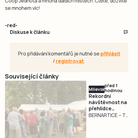
Coop Jednota a mnoha dalších místech. Čtěte, dozvíte
se mnohem víc!
-red-
Diskuse k článku
Pro přidávání komentářů je nutné se
přihlásit
/
registrovat
.
Související články
před 1
Milevsko
hodinou
Rekordní
návštěvnost na
přehlídce
dechovek v
BERNARTICE – To
Bernarticích. Na
organizátoři
Český rozhlas
bernartické
jsou lidé
přehlídky