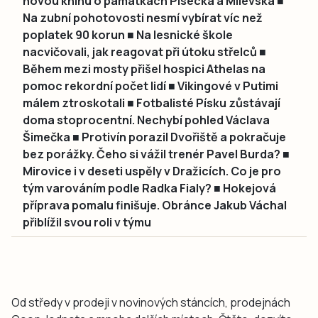
novou knihu o památkách Písecka a Milevska ■
Na zubní pohotovosti nesmí vybírat víc než
poplatek 90 korun ■ Na lesnické škole
nacvičovali, jak reagovat při útoku střelců ■
Během mezi mosty přišel hospici Athelas na
pomoc rekordní počet lidí ■ Vikingové v Putimi
málem ztroskotali ■ Fotbalisté Písku zůstávají
doma stoprocentní. Nechybí pohled Václava
Šimečka ■ Protivín porazil Dvořiště a pokračuje
bez porážky. Čeho si vážil trenér Pavel Burda? ■
Mirovice i v deseti uspěly v Dražicích. Co je pro
tým varováním podle Radka Fialy? ■ Hokejová
příprava pomalu finišuje. Obránce Jakub Váchal
přiblížil svou roli v týmu
Od středy v prodeji v novinových stáncích, prodejnách