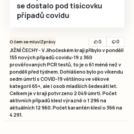
se dostalo pod tisícovku
případů covidu
0
0
O čem se mluví
Zprávy
JIŽNÍ ČECHY - V Jihočeském kraji přibylo v pondělí
155 nových případů covidu-19 z 360
prověřovaných PCR testů, to je o 61 méně než v
pondělí před týdnem. Dohlášeno bylo po víkendu
sedm úmrtí s COVID-19 většinou ve věkové
kategorii 65+, ale i osob mladších šedesáti let.
Celkem je v kraji potvrzeno 2 049 úmrtí. Počet
aktivních případů klesl výrazně o 1 296 na
aktuálních 12 960. Počet karantén klesl o 366 na
4 291.