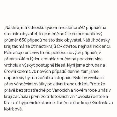
„Náš kraj má k dnešku týdenní incidenci 597 případů na
sto tisíc obyvatel, to je méně než je celorepublikový
průměr 630 případů na sto tisíc obyvatel. Náš Jihočeský
kraj tak má ze čtrnácti krajů ČR čtvrtou nejnižší incidenci.
Pokračuje příznivý trend poklesu nových případů, v
předminulém týdnu dosáhla současná podzimní vlna
vrcholu a výskyt postupně klesá. Nyní jsme zhruba na
úrovni kolem 570 nových případů denně, tam jsme
naposledy byli na začátku listopadu. Bylo by vynikající
přes vánočními svátky pozitivní trend udržet. Protože
právě bezprostředně po Vánocích a Novém roce u nás v
kraji začínala i první ze tří letošních vln,“ uvedla ředitelka
Krajské hygienické stanice Jihočeského kraje Kvetoslava
Kotrbová.