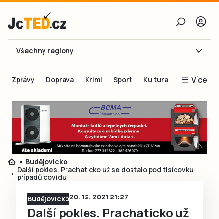
Všechny regiony
E-mail
Více
Zprávy
Doprava
Krimi
Sport
Kultura
Heslo
Blogy
Obnovit heslo
Inspirace
Čtenáři píší
Přihlásit se
Speciální přílohy
Budějovicko
Přihlásit se přes Facebook
Inzerce
Další pokles. Prachaticko už se dostalo pod tisícovku
případů covidu
Ještě nemám účet, chci se
Registrovat
20. 12. 2021 21:27
Budějovicko
Další pokles. Prachaticko už