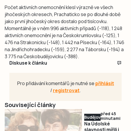
Počet aktivních onemocnění klesl výrazně ve všech
jihočeských okresech, Prachaticko se po dlouhé době
jako první jihočeský okres dostalo pod tisícovku.
Momentálně je v něm 996 aktivních případů (-118), 1 248
aktivních onemocnění je na Českokrumlovsku (-125), 1
476 na Strakonicku (-148), 1 442 na Písecku (-164), 1 746
na Jindřichohradecku (-159), 2 277 na Táborsku (-194) a
3 775 na Českobudějovicku (-388).
Diskuse k článku
Pro přidávání komentářů je nutné se
přihlásit
/
registrovat
.
Související články
před 45
Budějovicko
minutami
Na Údolské
slavnosti mířili i