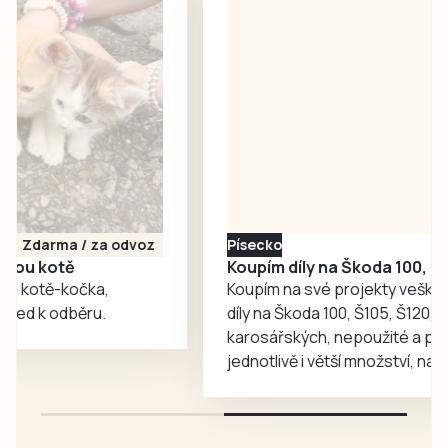
fotbalové kabiny,
účastníci pochodu
které budou
i…
sloužit místním
fotbalistům i
dalším
sportovcům.
Písecko
Dohodou
Koupím díly na Škoda 100, 105, 120
Koupím na své projekty veškeré náhradní
díly na Škoda 100, Š105, Š120, mimo
karosářských, nepoužité a původní výroby,
jednotlivě i větší množství, nabídku prosím
pouze na e-mail: svorpi@seznam.cz.