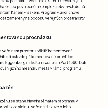
ickou památku – vodní elektrárnu U devíti mlýnů
vycházku po poválečném komplexu obytných domů
ektem Karlem Filsakem. Program v Jindřichově
nost zaměřený na podobu veřejných prostranství
mentovanou procházku
e veřejném prostoru přiblíží komentovaná
itekti pak zde při komentované prohlídce
ru Eggenberg na kulturní centrum Port 1560. Děti
vování jižního meandru města v rámci programu
 bazén
zénu se stane hlavním tématem programu v
ohlídky objektu i veřejné diskuze o jeho