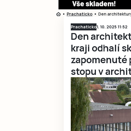
Prachaticko
Den architektury
Prachaticko
1. 10. 2025 11:52
Den architek
kraji odhalí s
zapomenuté p
stopu v archi