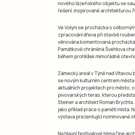
nového lázeňského objektu se sau
řešení, inspirované architekturou 70
Ve Volyni se procházka s odborným 
zpracování dřeva při stavbě roube
věnována komentovaná procházka, kd
Památkově chráněná Švehlova chata
během prohlídek mimořádně otevře 
Zámecký areál v Týně nad Vltavou 
se novým kulturním centrem města.
aktuálních projektech pro město, o 
pivovarských teras, kterou představí
Steiner a architekt Roman Brychta. 
jako příklad práce s pamětí místa. 
výstava prezentující nominované s
Na hlavní festivalové téma Dne archi