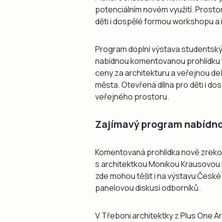
potenciálním novém využití. Prost
děti i dospělé formou workshopu a in
Program doplní výstava studentsk
nabídnou komentovanou prohlídku 
ceny za architekturu a veřejnou d
města. Otevřená dílna pro děti i do
veřejného prostoru.
Zajímavý program nabídnou
Komentovaná prohlídka nově zreko
s architektkou Monikou Krausovou 
zde mohou těšit i na výstavu České
panelovou diskusí odborníků.
V Třeboni architektky z Plus One 