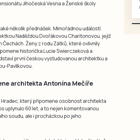
pensionátu Jihočeská Vesna a Ženské školy
také několik přednášek. Mimořádnou událostí
tektkou Naděždou Dvořákovou Charitonovou, jejíž
ích Čechách. Ženy z rodu Zátků, které ovlivnily
připomene historička Lucie Swierczeková a
staví první českou vystudovanou architektku a
ou-Pavlíkovou.
ene architekta Antonína Mečíře
 Hradec, který připomene osobnost architekta
tos uplynulo 60 let, a to nejen komentovanou
ího soudu, ale i procházkou po jeho