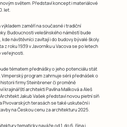
novým světem. Představí koncept i materiálové
. let.
výkladem zaměří na současné i tradiční
nky. Budoucnosti velešínského náměstí bude
e návštěvníci zavítají i do budovy bývalé školy.
 z roku 1939 v Javorníku u Vacova se po letech
veřejnosti.
bude tématem přednášky o jeho potenciálu stát
 Vimperský program zahrnuje sérii přednášek o
historii firmy Steinbrener či proměně
 krajinářští architekti Pavlína Malíková a Aleš
Architekt Jakub Vašek představí novou pietní síň
Na Pivovarských terasách se také uskuteční i
tavby na Českou cenu za architekturu 2025.
tektury tematicky naváže od 1. do 6. října i