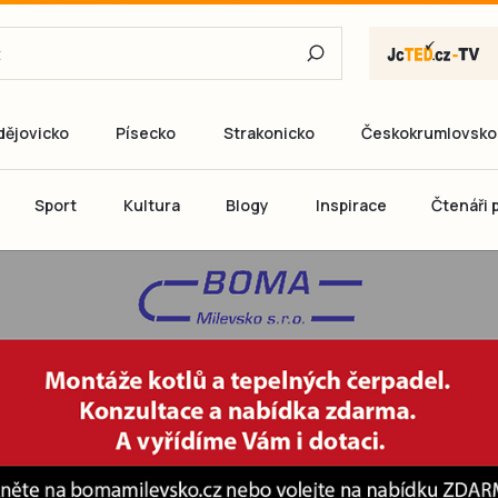
dějovicko
Písecko
Strakonicko
Českokrumlovsko
E-mail
Sport
Kultura
Blogy
Inspirace
Čtenáři p
Heslo
P
Přihlás
Ještě nemám ú