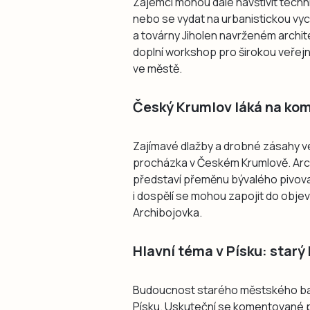
Zájemci mohou dále navštívit techn
nebo se vydat na urbanistickou 
a továrny Jiholen navrženém archit
doplní workshop pro širokou veřej
ve městě.
Český Krumlov láká na ko
Zajímavé dlažby a drobné zásahy v
procházka v Českém Krumlově. Arch
představí přeměnu bývalého pivova
i dospělí se mohou zapojit do obje
Archibojovka.
Hlavní téma v Písku: starý
Budoucnost starého městského ba
Písku. Uskuteční se komentované pr