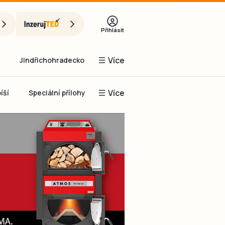
Přihlásit
Více
Jindřichohradecko
Více
íší
Speciální přílohy
Prachaticko
Inzerce
Obnovit heslo
řihlásit se
it se přes Facebook
čet, chci se
Registrovat