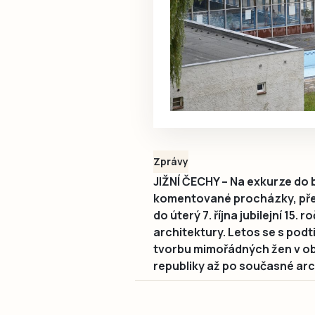
Zprávy
JIŽNÍ ČECHY – Na exkurze do
komentované procházky, předn
do úterý 7. října jubilejní 15.
architektury. Letos se s pod
tvorbu mimořádných žen v ob
republiky až po současné arc