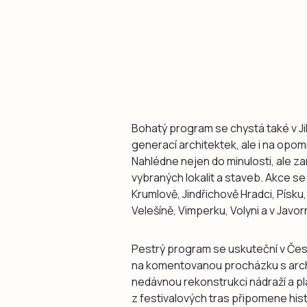
Bohatý program se chystá také v Ji
generací architektek, ale i na opo
Nahlédne nejen do minulosti, ale z
vybraných lokalit a staveb. Akce 
Krumlově, Jindřichově Hradci, Písku
Velešíně, Vimperku, Volyni a v Javor
Pestrý program se uskuteční v Čes
na komentovanou procházku s arc
nedávnou rekonstrukci nádraží a p
z festivalových tras připomene histor