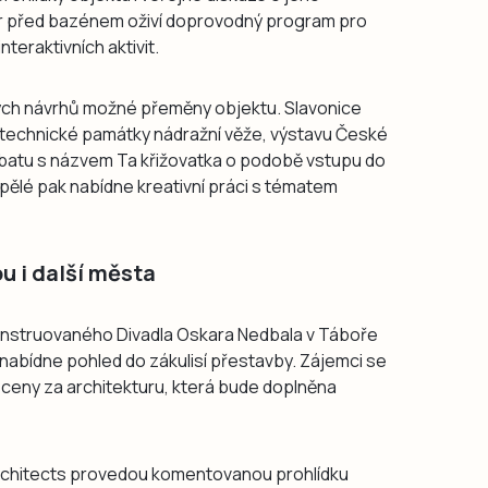
or před bazénem oživí doprovodný program pro
teraktivních aktivit.
ých návrhů možné přeměny objektu. Slavonice
technické památky nádražní věže, výstavu České
ebatu s názvem Ta křižovatka o podobě vstupu do
spělé pak nabídne kreativní práci s tématem
 i další města
nstruovaného Divadla Oskara Nedbala v Táboře
nabídne pohled do zákulisí přestavby. Zájemci se
 ceny za architekturu, která bude doplněna
Architects provedou komentovanou prohlídku