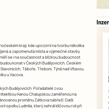
hočeském kraji, kde upozorní na tvorbu několika
míjená a zapomenutá místa a výjimečné stavby.
aměří se i na současnost a blízkou budoucnost
se budou konat v Českých Budějovicích, Českém
, Slavonicích, Táboře, Třeboni, Týně nad Vltavou,
níku u Vacova.
kých Budějovicích. Pořadatelé zvou
hitektkou Hanou Chalupskou zaměřenou na
lánovanou proměnu Zátkova nábřeží. Další
ii spolku Ludmila, který sehrál klíčovou roli při