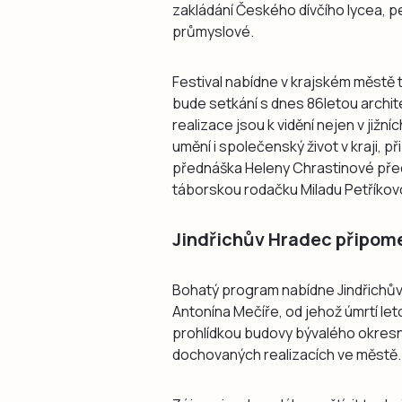
zakládání Českého dívčího lycea, 
průmyslové.
Festival nabídne v krajském městě 
bude setkání s dnes 86letou archi
realizace jsou k vidění nejen v jižn
umění i společenský život v kraji, 
přednáška Heleny Chrastinové před
táborskou rodačku Miladu Petříkov
Jindřichův Hradec připom
Bohatý program nabídne Jindřichův
Antonína Mečíře, od jehož úmrtí le
prohlídkou budovy bývalého okresn
dochovaných realizacích ve městě.