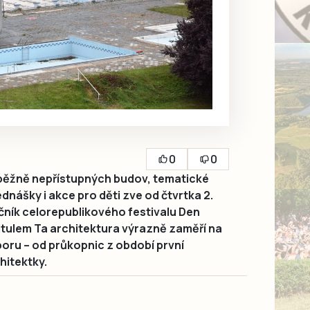
0
0
 běžně nepřístupných budov, tematické
ášky i akce pro děti zve od čtvrtka 2.
 ročník celorepublikového festivalu Den
titulem Ta architektura výrazně zaměří na
oru – od průkopnic z období první
hitektky.