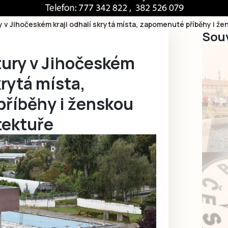
 v Jihočeském kraji odhalí skrytá místa, zapomenuté příběhy i že
Souv
tury v Jihočeském
krytá místa,
říběhy i ženskou
tektuře