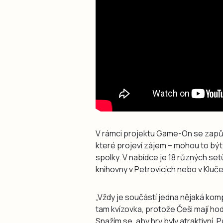
V rámci projektu Game-On se zapůj
které projeví zájem – mohou to být
spolky. V nabídce je 18 různých se
knihovny v Petrovicích nebo v Kluče
„Vždy je součástí jedna nějaká komp
tam kvízovka, protože Češi mají hod
Snažím se, aby hry byly atraktivní.