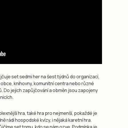
čuje set sedmi her na šest týdnů do organizací,
 obce, knihovny, komunitní centra nebo různé
tů. Do jejich zapůjčování a obměn jsou zapojeny
nicích.
lexnější hra, také hra pro nejmenší, pokaždé je
ně rádi hospodské kvízy, i nějaká karetní hra.
 Půjčíme set tomu, kdo se nám ozve. Podmínka je,