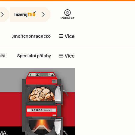
Přihlásit
Více
Jindřichohradecko
Více
íší
Speciální přílohy
Prachaticko
Inzerce
Obnovit heslo
řihlásit se
it se přes Facebook
čet, chci se
Registrovat