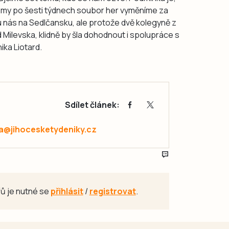
a my po šesti týdnech soubor her vyměníme za
 nás na Sedlčansku, ale protože dvě kolegyně z
od Milevska, klidně by šla dohodnout i spolupráce s
ika Liotard.
Sdílet článek:
a@jihocesketydeniky.cz
ů je nutné se
přihlásit
/
registrovat
.