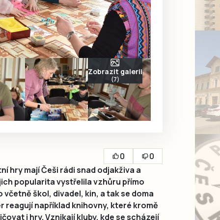
Zobrazit galerii
(7)
0
0
í hry mají Češi rádi snad odjakživa a
ich popularita vystřelila vzhůru přímo
včetně škol, divadel, kin, a tak se doma
 reagují například knihovny, které kromě
čovat i hry. Vznikají kluby, kde se scházejí