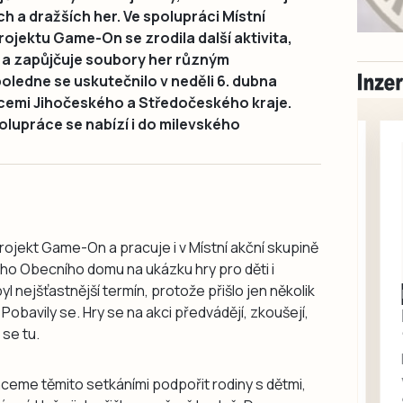
ch a dražších her. Ve spolupráci Místní
ojektu Game-On se zrodila další aktivita,
 a zapůjčuje soubory her různým
ledne se uskutečnilo v neděli 6. dubna
icemi Jihočeského a Středočeského kraje.
polupráce se nabízí i do milevského
rojekt Game-On a pracuje i v Místní akční skupině
ho Obecního domu na ukázku hry pro děti i
l nejšťastnější termín, protože přišlo jen několik
Milevsko
. Pobavily se. Hry se na akci předvádějí, zkoušejí,
Zdarma / za odvoz
Daruji do dobrých
 se tu.
rukou kotě
Daruji do dobrých rukou
chceme těmito setkáními podpořit rodiny s dětmi,
kotě-kočka, odčervené,