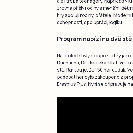
ale i třeba teenagery. Například v 
zrovna přišly rodiny s menšími dětm
hry spojují rodiny, přátele. Moderní 
schopnosti, spolupráci, logiku.“
Program nabízí na dvě stě
Na stolech byly k dispozici hry jako
Duchařina, Dr. Heuréka, Hrabivci a 
stě. Raritou je, že 150 her dodala V
padesát her bylo zakoupeno z proj
Erasmus Plus. Nyní se připravuje ná