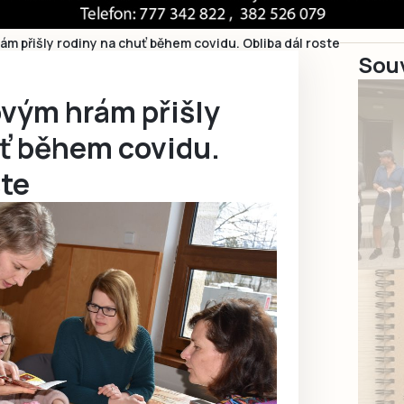
m přišly rodiny na chuť během covidu. Obliba dál roste
Souv
vým hrám přišly
uť během covidu.
ste