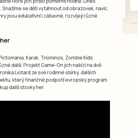
Krásné Hoře jich přišlo poměrně hodně. Dnes
mazlivé, ihned k odběru.
i. Snažíme se děti vytáhnout od obrazovek, navíc
hry jsou edukativní i zábavné, rozvíjejí různé
 her
 Pictomania, Karak, Triominos, Zombie Kids,
různé další. Projekt Game-On jich nabízí na dvě
eronika Liotard ze své rodinné sbírky, dalších
ektu, který finančně podpořil evropský program
kup další stovky her.