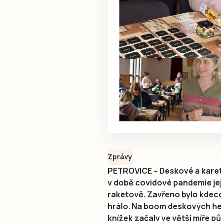
Zprávy
PETROVICE – Deskové a karetn
v době covidové pandemie jej
raketově. Zavřeno bylo kdeco 
hrálo. Na boom deskových her
knížek začaly ve větší míře půj