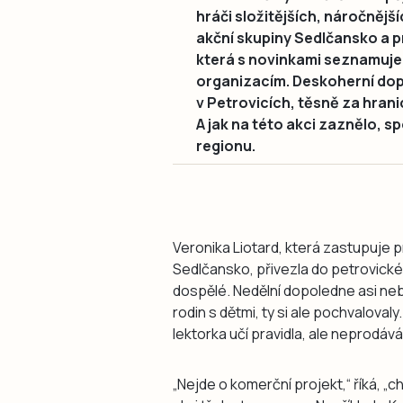
hráči složitějších, náročnější
akční skupiny Sedlčansko a pr
která s novinkami seznamuje
organizacím. Deskoherní dopo
v Petrovicích, těsně za hran
A jak na této akci zaznělo, s
regionu.
Veronika Liotard, která zastupuje p
Sedlčansko, přivezla do petrovické
dospělé. Nedělní dopoledne asi neby
rodin s dětmi, ty si ale pochvalovaly
lektorka učí pravidla, ale neprodává
„Nejde o komerční projekt,“ říká, „