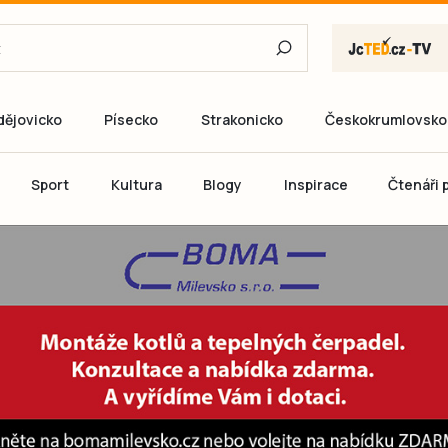
dějovicko
Písecko
Strakonicko
Českokrumlovsko
E-mail
Sport
Kultura
Blogy
Inspirace
Čtenáři p
Heslo
P
Přihlás
Ještě nemám ú