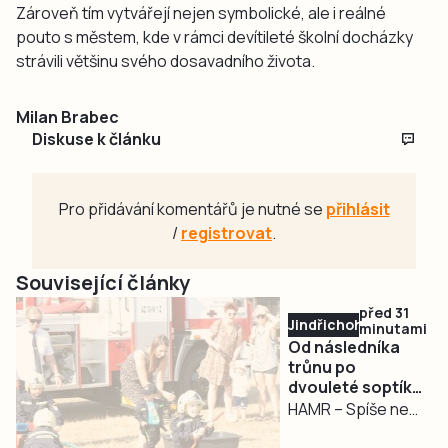
Zároveň tím vytvářejí nejen symbolické, ale i reálné
pouto s městem, kde v rámci devítileté školní docházky
strávili většinu svého dosavadního života.
Milan Brabec
Diskuse k článku
Pro přidávání komentářů je nutné se
přihlásit
/
registrovat
.
Související články
před 31
Jindřichohradecko
minutami
Od následníka
trůnu po
dvouleté soptíky.
Hasiči v Hamru
HAMR – Spíše než
oslavili 130 let
oslava výročí