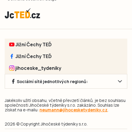
Jižní Čechy TEĎ
Jižní Čechy TEĎ
jihoceske_tydeniky
Sociální sítě jednotlivých regionů:
Jakékoliv užití obsahu, včetně převzetí článků, je bez souhlasu
společnosti Jihočeské týdeníky s.r.o. zakázáno. Souhlas lze
získat na e-mailu:
neumann@jihocesketydeniky.cz
.
2026 © Copyright Jihočeské týdeníky s.r.o.