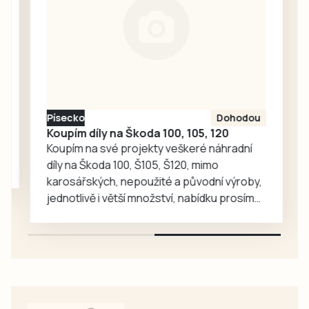
se představili
fotbalisté
Bavorova a
Drahonic, kteří si
nakonec odvezli
turnajové
prvenství.
Písecko
Dohodou
Koupím díly na Škoda 100, 105, 120
Koupím na své projekty veškeré náhradní
díly na Škoda 100, Š105, Š120, mimo
karosářských, nepoužité a původní výroby,
jednotlivě i větší množství, nabídku prosím
pouze na e-mail: svorpi@seznam.cz.