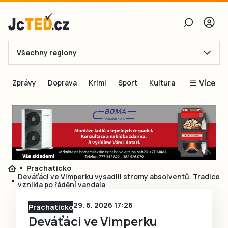
Všechny regiony
E-mail
Více
Zprávy
Doprava
Krimi
Sport
Kultura
Heslo
Blogy
Obnovit heslo
Inspirace
Čtenáři píší
Přihlásit se
Speciální přílohy
Prachaticko
Přihlásit se přes Facebook
Inzerce
Deváťáci ve Vimperku vysadili stromy absolventů. Tradice
vznikla po řádění vandala
Ještě nemám účet, chci se
Registrovat
29. 6. 2026 17:26
Prachaticko
Deváťáci ve Vimperku