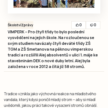
0
0
Školství
Zprávy
VIMPERK – Pro čtyři třídy to bylo poslední
vysvědčení na jejich škole. Na rozloučenou se
svým studiem navázaly čtyři deváté třídy ZŠ
TGM a ZŠ Smetanova na pěknou vimperskou
tradici a rozšířili Alej absolventů v ulici 1. máje ke
stavebninám DEK o nové duby letní. Alej byla
založena v roce 2012 a čítá již 58 stromů.
Tradice vznikla jako výchovná reakce na mladistvého
vandala, který kdysi poničil mladý strom – aby si mladí
uvědomili, jakou práci takové vysazení stromů obnáší.