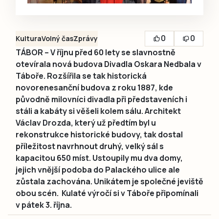
0
0
Kultura
Volný čas
Zprávy
TÁBOR – V říjnu před 60 lety se slavnostně
otevírala nová budova Divadla Oskara Nedbala v
Táboře. Rozšířila se tak historická
novorenesanční budova z roku 1887, kde
původně milovníci divadla při představeních i
stáli a kabáty si věšeli kolem sálu. Architekt
Václav Drozda, který už předtím byl u
rekonstrukce historické budovy, tak dostal
příležitost navrhnout druhý, velký sál s
kapacitou 650 míst. Ustoupily mu dva domy,
jejich vnější podoba do Palackého ulice ale
zůstala zachována. Unikátem je společné jeviště
obou scén. Kulaté výročí si v Táboře připomínali
v pátek 3. října.