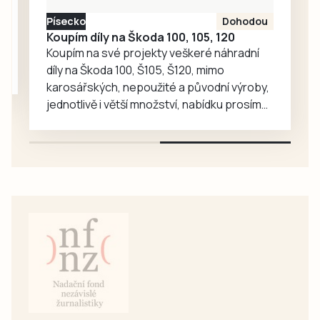
k modernizaci 40
Písecko
Dohodou
soustrojí na 20
Koupím díly na Škoda 100, 105, 120
elektrárnách
Koupím na své projekty veškeré náhradní
všech typů
díly na Škoda 100, Š105, Š120, mimo
vodních
karosářských, nepoužité a původní výroby,
elektráren. Mělo
jednotlivě i větší množství, nabídku prosím
by…
pouze na e-mail: svorpi@seznam.cz.