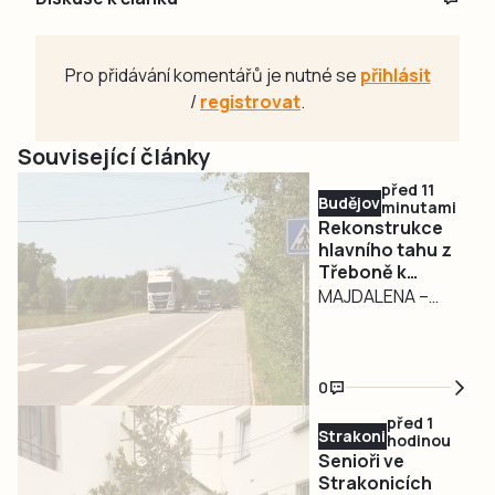
Pro přidávání komentářů je nutné se
přihlásit
/
registrovat
.
Související články
před 11
Budějovicko
minutami
Rekonstrukce
hlavního tahu z
Třeboně k
hranicím začne v
MAJDALENA –
pondělí. Řidiče
Očekávaná
zdrží semafory
mnohaměsíční
komplikace na
0
průtahu silnice
před 1
I/24 Majdalenou
Strakonicko
hodinou
startuje už během
Senioři ve
turistické sezóny.
Strakonicích