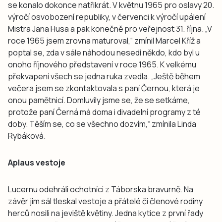
se konalo dokonce natřikrát. V květnu 1965 pro oslavy 20.
výročí osvobození republiky, v červenci k výročí upálení
Mistra Jana Husa a pak konečně pro veřejnost 31. října. „V
roce 1965 jsem zrovna maturoval,“ zmínil Marcel Kříž a
poptal se, zda v sále náhodou nesedí někdo, kdo byl u
onoho říjnového představení v roce 1965. K velkému
překvapení všech se jedna ruka zvedla. „Ještě během
večera jsem se zkontaktovala s paní Černou, která je
onou pamětnicí. Domluvily jsme se, že se setkáme,
protože paní Černá má doma i divadelní programy z té
doby. Těším se, co se všechno dozvím,“ zmínila Linda
Rybáková.
Aplaus vestoje
Lucernu odehráli ochotníci z Táborska bravurně. Na
závěr jim sál tleskal vestoje a přátelé či členové rodiny
herců nosili na jeviště květiny. Jedna kytice z první řady