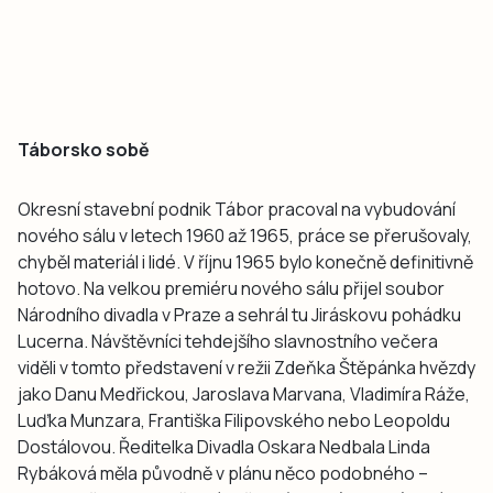
Táborsko sobě
Okresní stavební podnik Tábor pracoval na vybudování
nového sálu v letech 1960 až 1965, práce se přerušovaly,
chyběl materiál i lidé. V říjnu 1965 bylo konečně definitivně
hotovo. Na velkou premiéru nového sálu přijel soubor
Národního divadla v Praze a sehrál tu Jiráskovu pohádku
Lucerna. Návštěvníci tehdejšího slavnostního večera
viděli v tomto představení v režii Zdeňka Štěpánka hvězdy
jako Danu Medřickou, Jaroslava Marvana, Vladimíra Ráže,
Luďka Munzara, Františka Filipovského nebo Leopoldu
Dostálovou. Ředitelka Divadla Oskara Nedbala Linda
Rybáková měla původně v plánu něco podobného –