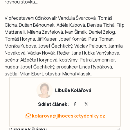
rovnou stovku…
V představení účinkovali: Vendula Švarcová, Tomáš
Cícha, Dušan Běhounek, Adéla Kubová, Denisa Tichá, Filip
Mattanelli, Milena Zavřelová, Ivan Šimák, Daniel Balog,
Tomáš Horyna, Jiří Kaiser, Josef Konrád, Petr Toman,
Monika Kubová, Josef Čechtický, Václav Pelouch, Jarmila
Nováková, Václav Novák. Režie: Jana Hubka Vanýsková,
scéna: Alžběta Horynová, kostýmy: Petra Lemonnier,
hudba: Josef Čechtický, produkce: Linda Rybáková,
světla: Milan Ebert, stavba: Michal Vlasák.
Libuše Kolářová
Sdílet článek:
kolarova@jihocesketydeniky.cz
Diskuse k článku