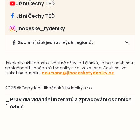
Jižní Čechy TEĎ
Jižní Čechy TEĎ
jihoceske_tydeniky
Sociální sítě jednotlivých regionů:
Jakékoliv užití obsahu, včetně převzetí článků, je bez souhlasu
společnosti Jihočeské týdeníky s.r.o. zakázáno. Souhlas lze
získat na e-mailu:
neumann@jihocesketydeniky.cz
.
2026 © Copyright Jihočeské týdeníky s.r.o.
Pravidla vkládání Inzerátů a zpracování osobních
údajů
Pravidla vkládání příspěvků
Hlavním cílem projektu „Nový vizuál webových stránek pro Jihočeské