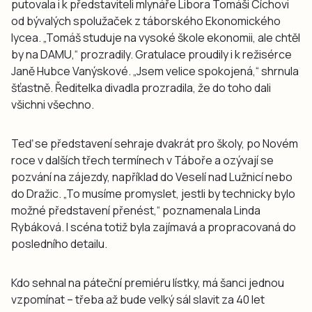
putovala i k představiteli mlynáře Libora Tomáši Cíchovi
od bývalých spolužaček z táborského Ekonomického
lycea. „Tomáš studuje na vysoké škole ekonomii, ale chtěl
by na DAMU,“ prozradily. Gratulace proudily i k režisérce
Janě Hubce Vanýskové. „Jsem velice spokojená,“ shrnula
šťastně. Ředitelka divadla prozradila, že do toho dali
všichni všechno.
Teď se představení sehraje dvakrát pro školy, po Novém
roce v dalších třech termínech v Táboře a ozývají se
pozvání na zájezdy, například do Veselí nad Lužnicí nebo
do Dražic. „To musíme promyslet, jestli by technicky bylo
možné představení přenést,“ poznamenala Linda
Rybáková. I scéna totiž byla zajímavá a propracovaná do
posledního detailu.
Kdo sehnal na páteční premiéru lístky, má šanci jednou
vzpomínat – třeba až bude velký sál slavit za 40 let