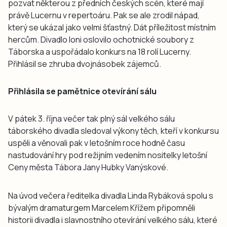
pozvat některou z předních českých scén, které mají
právě Lucernu v repertoáru. Pak se ale zrodil nápad,
který se ukázal jako velmi šťastný. Dát příležitost místním
hercům. Divadlo loni oslovilo ochotnické soubory z
Táborska a uspořádalo konkurs na 18 rolí Lucerny.
Přihlásil se zhruba dvojnásobek zájemců.
Přihlásila se pamětnice otevírání sálu
V pátek 3. října večer tak plný sál velkého sálu
táborského divadla sledoval výkony těch, kteří v konkursu
uspěli a věnovali pak v letošním roce hodně času
nastudování hry pod režijním vedením nositelky letošní
Ceny města Tábora Jany Hubky Vanýskové.
Na úvod večera ředitelka divadla Linda Rybáková spolu s
bývalým dramaturgem Marcelem Křížem připomněli
historii divadla i slavnostního otevírání velkého sálu, které