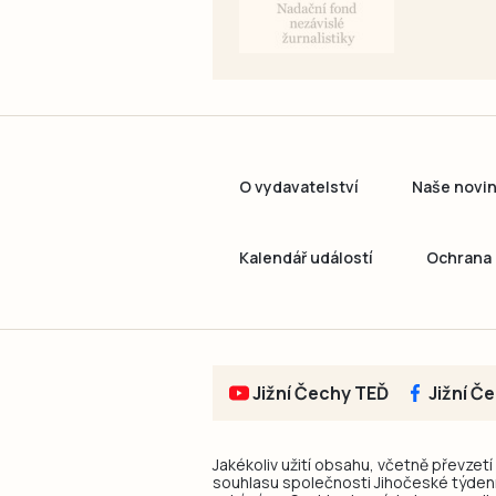
O vydavatelství
Naše novi
Kalendář událostí
Ochrana 
Jižní Čechy TEĎ
Jižní Č
Jakékoliv užití obsahu, včetně převzetí
souhlasu společnosti Jihočeské týdeník