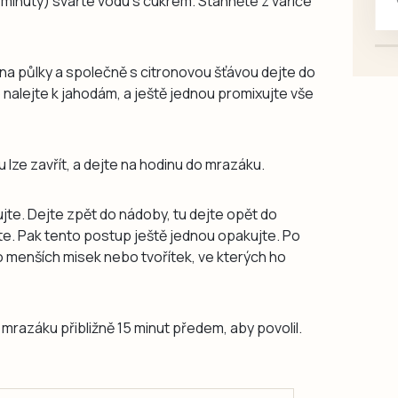
2 minuty) svařte vodu s cukrem. Stáhněte z vařiče
na půlky a společně s citronovou šťávou dejte do
p nalejte k jahodám, a ještě jednou promixujte vše
lze zavřít, a dejte na hodinu do mrazáku.
jte. Dejte zpět do nádoby, tu dejte opět do
e. Pak tento postup ještě jednou opakujte. Po
 menších misek nebo tvořítek, ve kterých ho
mrazáku přibližně 15 minut předem, aby povolil.