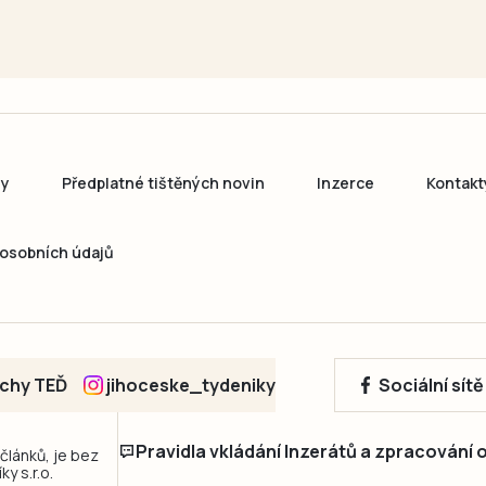
ny
Předplatné tištěných novin
Inzerce
Kontakt
osobních údajů
echy TEĎ
jihoceske_tydeniky
Sociální sít
Pravidla vkládání Inzerátů a zpracování
 článků, je bez
y s.r.o.