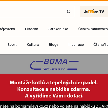
dějovicko
Písecko
Strakonicko
Českokrumlovsko
E-mail
Sport
Kultura
Blogy
Inspirace
Čtenáři p
Heslo
P
Přihlás
Ještě nemám ú