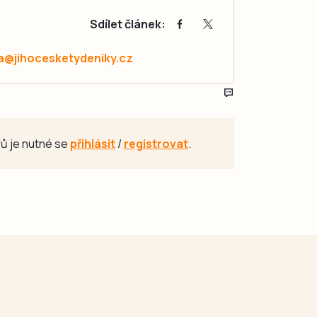
Sdílet článek:
a@jihocesketydeniky.cz
ů je nutné se
přihlásit
/
registrovat
.