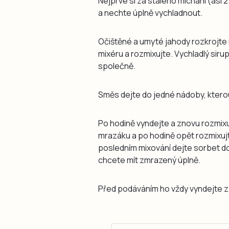
Nejprve si za stálého míchání (asi 
a nechte úplně vychladnout.
Očištěné a umyté jahody rozkrojte 
mixéru a rozmixujte. Vychladlý siru
společně.
Směs dejte do jedné nádoby, kterou 
Po hodině vyndejte a znovu rozmixu
mrazáku a po hodině opět rozmixujt
posledním mixování dejte sorbet do
chcete mít zmrazený úplně.
Před podáváním ho vždy vyndejte z 