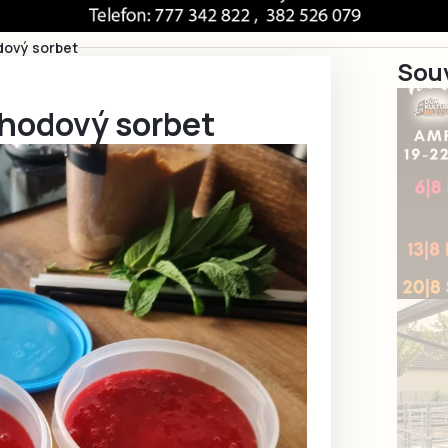
ový sorbet
Souv
hodový sorbet