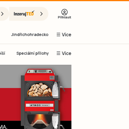
Přihlásit
Více
Jindřichohradecko
Více
íší
Speciální přílohy
Prachaticko
Inzerce
Obnovit heslo
řihlásit se
it se přes Facebook
čet, chci se
Registrovat