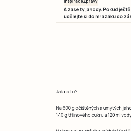
Inspirace
Zprávy
A zase ty jahody. Pokud ještě s
udělejte si do mrazáku do zá
Jak na to?
Na 600 g očištěných a umytých jah
140 g třtinového cukru a 120 ml vody