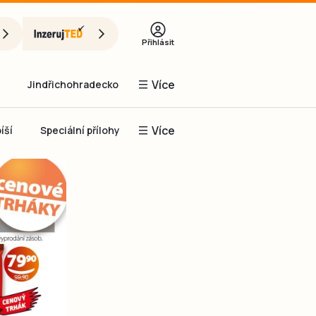
Přihlásit
Více
Jindřichohradecko
Více
íší
Speciální přílohy
Prachaticko
Inzerce
Obnovit heslo
řihlásit se
it se přes Facebook
čet, chci se
Registrovat