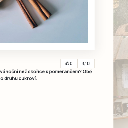
0
0
íc vánoční než skořice s pomerančem? Obě
o druhu cukroví.