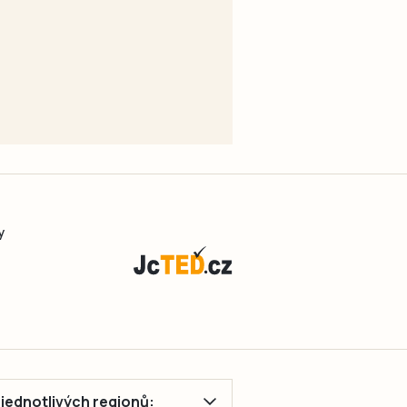
y
ě jednotlivých regionů: