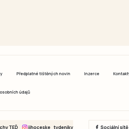
ny
Předplatné tištěných novin
Inzerce
Kontakt
osobních údajů
echy TEĎ
jihoceske_tydeniky
Sociální sít