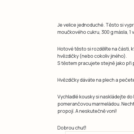
Je velice jednoduché. Těsto si vyp
moučkového cukru, 300 g másla, 1 ve
Hotové těsto si rozdělíte na části, 
hvězdičky (nebo cokoliv jiného).
S těstem pracujete stejně jako při 
Hvězdičky dáváte na plech a pečete
Vychladlé kousky si naskládejte do 
pomerančovou marmeládou. Nechte d
propojí. A neskutečně voní!
Dobrou chuť!