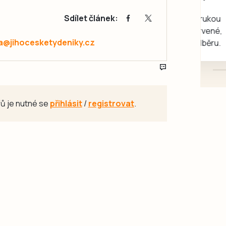
rukou kotě
Sdílet článek:
Daruji do dobrých rukou
kotě-kočka, odčervené,
a@jihocesketydeniky.cz
mazlivé, ihned k odběru.
ů je nutné se
přihlásit
/
registrovat
.