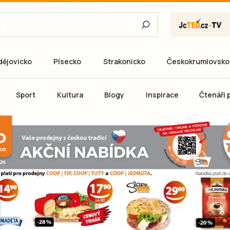
dějovicko
Písecko
Strakonicko
Českokrumlovsko
E-mail
Sport
Kultura
Blogy
Inspirace
Čtenáři p
Heslo
P
Přihlás
Ještě nemám ú