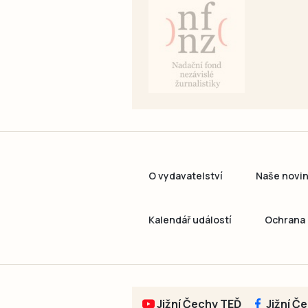
O vydavatelství
Naše novi
Kalendář událostí
Ochrana 
Jižní Čechy TEĎ
Jižní Č