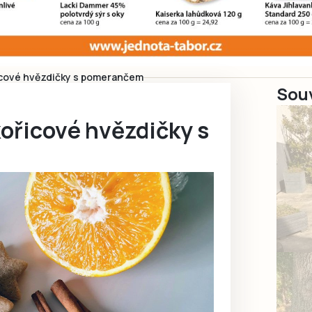
cové hvězdičky s pomerančem
Souv
řicové hvězdičky s