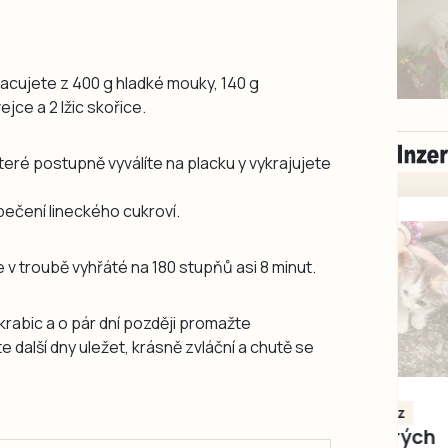
racujete z 400 g hladké mouky, 140 g
jce a 2 lžic skořice.
které postupně vyválíte na placku y vykrajujete
pečení lineckého cukroví.
 v troubě vyhřáté na 180 stupňů asi 8 minut.
krabic a o pár dní později promažte
alší dny uležet, krásně zvláční a chutě se
Milevsko
Zdarma / za odvoz
Daruji do dobrých