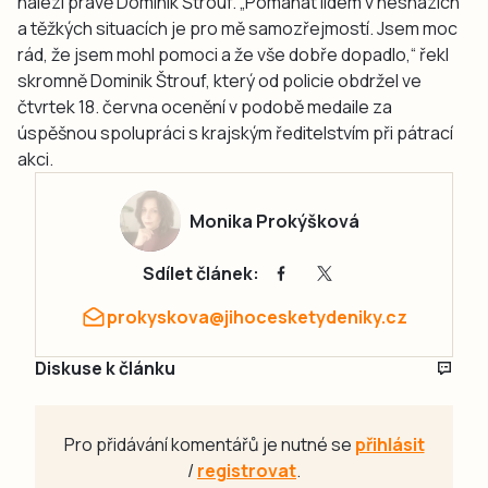
nalezl právě Dominik Štrouf. „Pomáhat lidem v nesnázích
a těžkých situacích je pro mě samozřejmostí. Jsem moc
rád, že jsem mohl pomoci a že vše dobře dopadlo,“ řekl
skromně Dominik Štrouf, který od policie obdržel ve
čtvrtek 18. června ocenění v podobě medaile za
úspěšnou spolupráci s krajským ředitelstvím při pátrací
akci.
Monika Prokýšková
Sdílet článek:
prokyskova@jihocesketydeniky.cz
Diskuse k článku
Pro přidávání komentářů je nutné se
přihlásit
/
registrovat
.