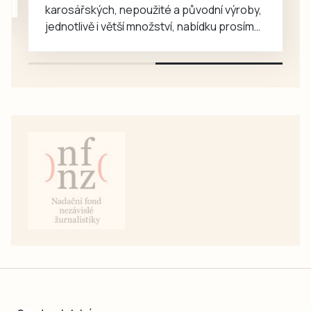
karosářských, nepoužité a původní výroby,
jednotlivě i větší množství, nabídku prosím
pouze na e-mail: svorpi@seznam.cz.