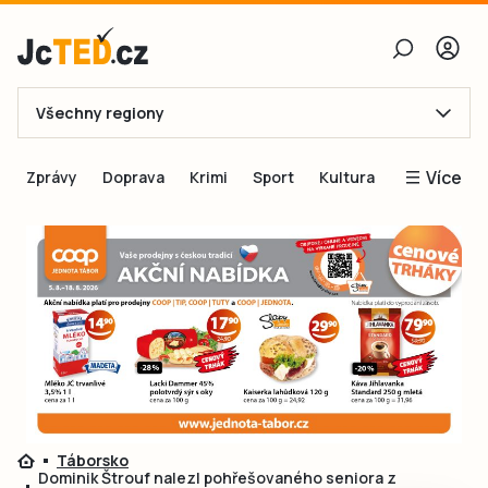
Všechny regiony
E-mail
Více
Zprávy
Doprava
Krimi
Sport
Kultura
Heslo
Blogy
Obnovit heslo
Inspirace
Čtenáři píší
Přihlásit se
Speciální přílohy
Přihlásit se přes Facebook
Inzerce
Ještě nemám účet, chci se
Registrovat
Táborsko
Dominik Štrouf nalezl pohřešovaného seniora z