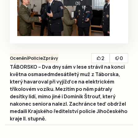
(3)
2
0
Ocenění
Policie
Zprávy
TÁBORSKO – Dva dny sám v lese strávil na konci
května osmasedmdesátiletý muž z Táborska,
který havaroval při vyjížďce na elektrickém
tříkolovém vozíku. Mezitím po něm pátraly
desítky lidí, mimo jiné i Dominik Štrouf, který
nakonec seniora nalezl. Zachránce teď obdržel
medaili Krajského ředitelství policie Jihočeského
kraje II. stupně.