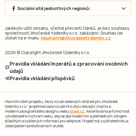
Sociální sítě jednotlivých regionů:
Jakékoliv užití obsahu, včetně převzetí článků, je bez souhlasu
společnosti Jihočeské týdeníky s.r.o. zakázáno. Souhlas lze
získat na e-mailu:
neumann@jihocesketydeniky.cz
.
2026 © Copyright Jihočeské týdeníky s.r.o.
Pravidla vkládání Inzerátů a zpracování osobních
údajů
Pravidla vkládání příspěvků
Hlavním cílem projektu „Nový vizuál webových stránek pro Jihočeské
týdeníky s.r.o." je optimalizace vizuálního stylu stávající značky a
modernizace grafického designu webu
jcted.cz
. Akcentována je funkčnost
uživatelského rozhraní webu, aby se stal moderním a přehledným zdrojem
důležitých a ověřených informací pro veřejnost. Projekt má zvýšit efektivitu a
zabezpečení poskytovaných služeb.