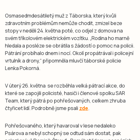
Osmasedmdesátiletý muž z Táborska, který kvůli
zdravotním problémům nemůže chodit, zmizel beze
stopy v neděli 24. května poté, co odjel z domova na
svém tříkolovém elektrickém vozítku. „Rodina ho marně
hledala a posléze se obrátila s žádostí o pomoc na policii.
Pátrání probíhalo dnem i nocí. Okolí propátrával i policejní
vrtulník a drony,“ připomněla mluvčí táborské policie
Lenka Pokorná.
V úterý 26. května se rozběhla velká pátrací akce, do
které se zapojili policisté, hasiči i členové spolku SAR
Team, který pátrá po pohřešovaných, celkem zhruba
čtyřicet lidí. Podrobně jsme psali
zde
.
Pohřešovaného, který havaroval v lese nedaleko
Psárova a nebyl schopný se odtud sám dostat, pak