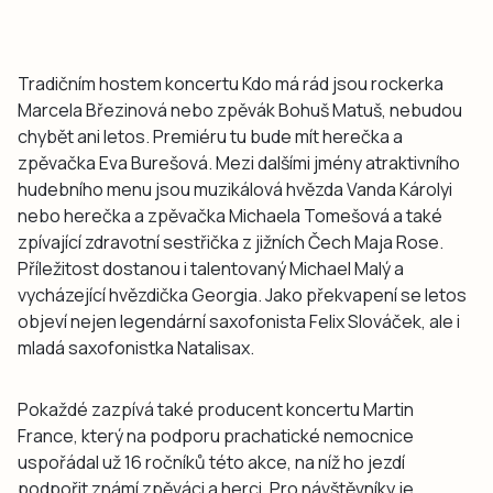
Tradičním hostem koncertu Kdo má rád jsou rockerka
Marcela Březinová nebo zpěvák Bohuš Matuš, nebudou
chybět ani letos. Premiéru tu bude mít herečka a
zpěvačka Eva Burešová. Mezi dalšími jmény atraktivního
hudebního menu jsou muzikálová hvězda Vanda Károlyi
nebo herečka a zpěvačka Michaela Tomešová a také
zpívající zdravotní sestřička z jižních Čech Maja Rose.
Příležitost dostanou i talentovaný Michael Malý a
vycházející hvězdička Georgia. Jako překvapení se letos
objeví nejen legendární saxofonista Felix Slováček, ale i
mladá saxofonistka Natalisax.
Pokaždé zazpívá také producent koncertu Martin
France, který na podporu prachatické nemocnice
uspořádal už 16 ročníků této akce, na níž ho jezdí
podpořit známí zpěváci a herci. Pro návštěvníky je