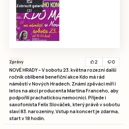
Zobrazit galerii
(2)
2
0
Zprávy
NOVÉ HRADY – V sobotu 23. května rozezní další
ročník oblíbené benefiční akce Kdo má rád
náměstí v Nových Hradech. Známí zpěváci míří i
letos na akci producenta Martina Franceho, aby
podpořili prachatickou nemocnici. Přijede i
saxofonista Felix Slováček, který právě v sobotu
slaví 83. narozeniny. Vstup na koncert je zdarma,
start v 18 hodin.