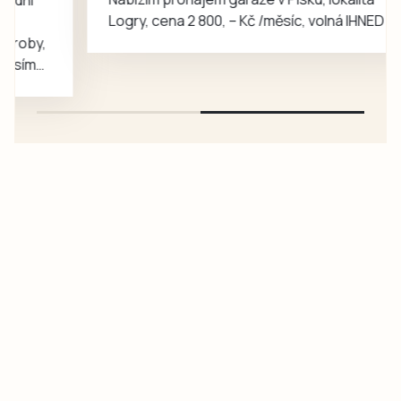
geofyzik a
Logry, cena 2 800, – Kč /měsíc, volná IHNED
badatel…