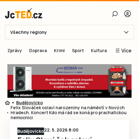
Všechny regiony
E-mail
Více
Zprávy
Doprava
Krimi
Sport
Kultura
Heslo
Blogy
Obnovit heslo
Inspirace
Čtenáři píší
Přihlásit se
Speciální přílohy
Budějovicko
Přihlásit se přes Facebook
Inzerce
Felix Slováček oslaví narozeniny na náměstí v Nových
Hradech. Koncert Kdo má rád se koná pro prachatickou
Ještě nemám účet, chci se
Registrovat
nemocnici
22. 5. 2026 8:00
Budějovicko