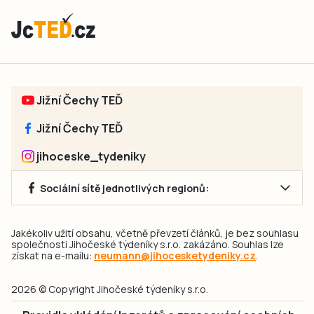
Jižní Čechy TEĎ
Jižní Čechy TEĎ
jihoceske_tydeniky
Sociální sítě jednotlivých regionů:
Jakékoliv užití obsahu, včetně převzetí článků, je bez souhlasu
společnosti Jihočeské týdeníky s.r.o. zakázáno. Souhlas lze
získat na e-mailu:
neumann@jihocesketydeniky.cz
.
2026 © Copyright Jihočeské týdeníky s.r.o.