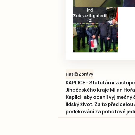
Zobrazit galerii
(2)
Hasiči
Zprávy
KAPLICE - Statutární zástu
Jihočeského kraje Milan Hořava
Kaplici, aby ocenil výjimečný
lidský život. Za to před celo
poděkování za pohotové jedn