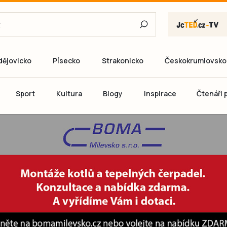
dějovicko
Písecko
Strakonicko
Českokrumlovsko
E-mail
Sport
Kultura
Blogy
Inspirace
Čtenáři p
Heslo
P
Přihlás
Ještě nemám ú