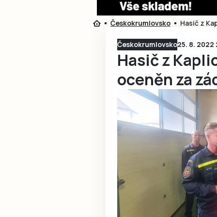
Českokrumlovsko
Hasič z Ka
Českokrumlovsko
25. 8. 2022 
Hasič z Kapli
oceněn za zá