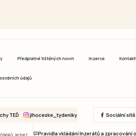
ny
Předplatné tištěných novin
Inzerce
Kontakt
osobních údajů
echy TEĎ
jihoceske_tydeniky
Sociální sít
Pravidla vkládání Inzerátů a zpracování
 článků, je bez