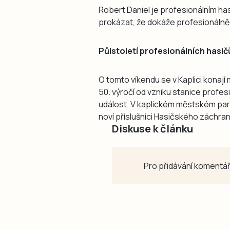
Robert Daniel je profesionálním hasič
prokázat, že dokáže profesionálně p
Půlstoletí profesionálních hasičů
O tomto víkendu se v Kaplici konají 
50. výročí od vzniku stanice profes
událost. V kaplickém městském parku
noví příslušníci Hasičského záchr
Diskuse k článku
Pro přidávání komentář