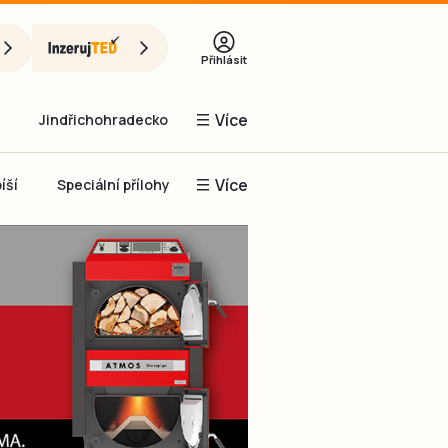
Přihlásit
Více
Jindřichohradecko
Více
íší
Speciální přílohy
Prachaticko
Inzerce
Obnovit heslo
řihlásit se
it se přes Facebook
čet, chci se
Registrovat