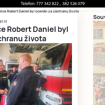
plice Robert Daniel byl oceněn za záchranu života
Souv
21:11
ce Robert Daniel byl
chranu života