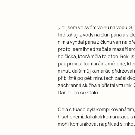
„Jel jsem ve svém volnu na vodu. Sjí
lidé tahají z vody na člun pána a v 
nim a vyndal pána z člunu ven na bř
proto jsem ihned začal s masáží srd
holčička, která měla telefon. Řekl j
pak převzal kamarád z mé lodě, kter
minut, další můj kamarád přidržoval 
přibližně po pěti minutách začal dý
záchranná služba a přistál vrtulník.
Daniel, co se stalo.
Celá situace byla komplikovaná tím
hluchoněmí. Jakákoli komunikace s 
mohli komunikovat například s linko