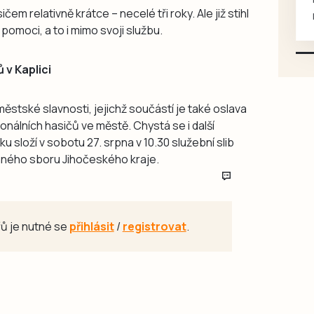
em relativně krátce – necelé tři roky. Ale již stihl
mazlivé, ihned k odběru.
omoci, a to i mimo svoji službu.
 v Kaplici
městské slavnosti, jejichž součástí je také oslava
ionálních hasičů ve městě. Chystá se i další
 složí v sobotu 27. srpna v 10.30 služební slib
anného sboru Jihočeského kraje.
ů je nutné se
přihlásit
/
registrovat
.