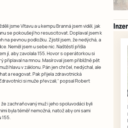
žděli jsme Vltavu a u kempu Branná jsem viděl, jak
člunu se pokoušejí ho resuscitovat. Doplaval jsem k
eh na pevnou podložku. Zjistil jsem, že nedýchá, a
ce. Neměl jsem u sebe nic. Naštěstí přišla
sem jí, aby zavolala 155. Hovor s operátorkou si
ý připlaval na mnou. Masíroval jsem přibližně pět
muži hlavu v záklonu. Pán jen chrčel, nedýchal, ale
chat a reagovat. Pak přijela zdravotnická
 Zdravotníci si muže převzali,“ popsal Robert
Milevsko
Zdarma / za odvoz
, že zachraňovaný muž i jeho spoluvodáci byli
Daruji do dobrých
nimi byla téměř nemožná, natož aby oni sami
rukou kotě
u 155.
Daruji do dobrých rukou
kotě-kočka, odčervené,