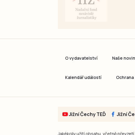
O vydavatelství
Naše novi
Kalendář událostí
Ochrana 
Jižní Čechy TEĎ
Jižní Č
Jakékoliv užití obsahu, včetně převzetí