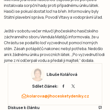
instalovala sorpční hady proti případnému úniku látek.
Hasiči se pokusí dostat loď na břeh. Informovány byly
Státní plavební správa, Povodí Vltavy a vodoprávní úřad.
Ještě v sobotu večer mluvčí jihočeského hasičského
záchranného sboru Vendula Matějů informovala, že u
Chrástu se podařilo loď vyzvednout pomocí norných
stěn. Zásah potápěčů nakonec nebyl potřeba. Nedošlo
ani k žádnému úniku provozních látek. „Po vyzvednutí lodi
jsme z ní odčerpali vodu a předali ji majiteli,“ dodala.
Libuše Kolářová
Sdílet článek:
kolarova@jihocesketydeniky.cz
Diskuse k článku