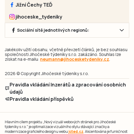
Jižní Čechy TEĎ
jihoceske_tydeniky
Sociální sítě jednotlivých regionů:
Jakékoliv užití obsahu, včetně převzetí článků, je bez souhlasu
společnosti Jihočeské týdeníky s.r.o. zakázáno. Souhlas lze
získat na e-mailu:
neumann@jihocesketydeniky.cz
.
2026 © Copyright Jihočeské týdeníky s.r.o.
Pravidla vkládání Inzerátů a zpracování osobních
údajů
Pravidla vkládání příspěvků
Hlavním cílem projektu „Nový vizuál webových stránek pro Jihočeské
týdeníky s.r.o." je optimalizace vizuálního stylu stávající značky a
modernizace grafického designu webu
jcted.cz
. Akcentována je funkčnost