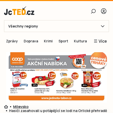
Všechny regiony
E-mail
Více
Zprávy
Doprava
Krimi
Sport
Kultura
Heslo
Blogy
Obnovit heslo
Inspirace
Čtenáři píší
Přihlásit se
Speciální přílohy
Přihlásit se přes Facebook
Inzerce
Ještě nemám účet, chci se
Registrovat
Milevsko
Hasiči zasahovali u potápějící se lodi na Orlické přehradě