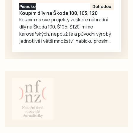
Písecko
Dohodou
Koupím díly na Škoda 100, 105, 120
Koupím na své projekty veškeré náhradní
díly na Škoda 100, Š105, Š120, mimo
karosářských, nepoužité a původní výroby,
jednotlivě i větší množství, nabídku prosím
pouze na e-mail: svorpi@seznam.cz.