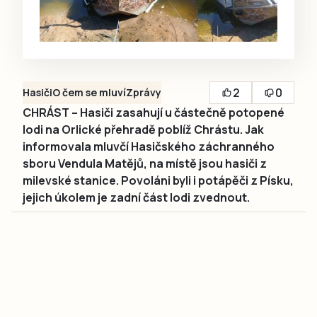
2
0
Hasiči
O čem se mluví
Zprávy
CHRÁST – Hasiči zasahují u částečně potopené
lodi na Orlické přehradě poblíž Chrástu. Jak
informovala mluvčí Hasičského záchranného
sboru Vendula Matějů, na místě jsou hasiči z
milevské stanice. Povoláni byli i potápěči z Písku,
jejich úkolem je zadní část lodi zvednout.