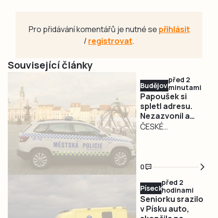
Pro přidávání komentářů je nutné se
přihlásit
/
registrovat
.
Související články
před 2
Budějovicko
minutami
Papoušek si
spletl adresu.
Nezazvonil a
přiletěl do bytu
ČESKÉ
na Vltavě
BUDĚJOVICE – O
netradičním
zásahu
0
informovala
před 2
českobudějovická
Písecko
hodinami
městská policie.
Seniorku srazilo
Do bytu v sídlišti
v Písku auto,