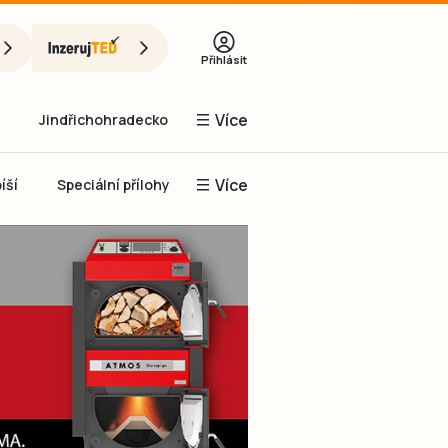
Přihlásit
Více
Jindřichohradecko
Více
íší
Speciální přílohy
Prachaticko
Inzerce
Obnovit heslo
řihlásit se
it se přes Facebook
čet, chci se
Registrovat