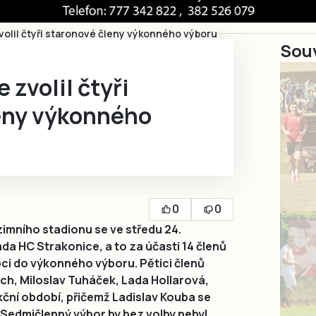
volil čtyři staronové členy výkonného výboru
Souv
 zvolil čtyři
eny výkonného
0
0
imního stadionu se ve středu 24.
da HC Strakonice, a to za účasti 14 členů
upci do výkonného výboru. Pětici členů
ch, Miloslav Tuháček, Lada Hollarová,
kční období, přičemž Ladislav Kouba se
 Sedmičlenný výbor by bez volby nebyl