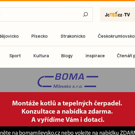
dějovicko
Písecko
Strakonicko
Českokrumlovsko
E-mail
Sport
Kultura
Blogy
Inspirace
Čtenáři p
Heslo
P
Přihlás
Ještě nemám ú