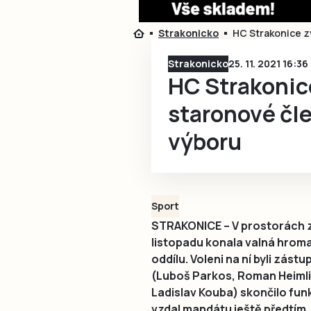
Strakonicko
HC Strakonice z
Strakonicko
25. 11. 2021 16:36
HC Strakonice
staronové čl
výboru
Sport
STRAKONICE – V prostorách z
listopadu konala valná hroma
oddílu. Voleni na ní byli zást
(Luboš Parkos, Roman Heimli
Ladislav Kouba) skončilo fun
vzdal mandátu ještě předtím.