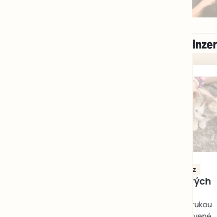
Milevsko
Zdarma / za odvoz
Daruji do dobrých
rukou kotě
Daruji do dobrých rukou
kotě-kočka, odčervené,