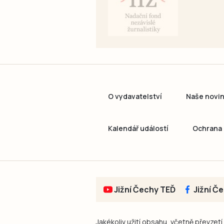
O vydavatelství
Naše novi
Kalendář událostí
Ochrana 
Jižní Čechy TEĎ
Jižní Č
Jakékoliv užití obsahu, včetně převzetí