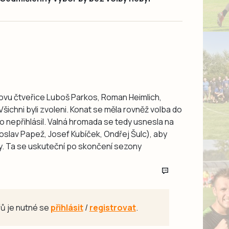
ovu čtveřice Luboš Parkos, Roman Heimlich,
Všichni byli zvoleni. Konat se měla rovněž volba do
do nepřihlásil. Valná hromada se tedy usnesla na
roslav Papež, Josef Kubíček, Ondřej Šulc), aby
y. Ta se uskuteční po skončení sezony
ů je nutné se
přihlásit
/
registrovat
.