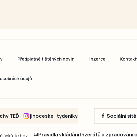
ny
Předplatné tištěných novin
Inzerce
Kontakt
osobních údajů
echy TEĎ
jihoceske_tydeniky
Sociální sít
Pravidla vkládání Inzerátů a zpracování
 článků, je bez