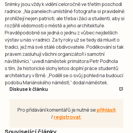
Snímky jsou vždy k vidění celoročně ve třetím poschodí
radnice. „Na panelech umístěné fotografie si pravidelně
prohlížejí nejen patrioti, ale třeba i žáci a studenti, aby si
rozšířili vědomosti o městě a jeho architektuře.
Pravděpodobně se jedná o jednu z vůbec nejdelších
výstav u nás v radnici. Za ty roky už se tedy dá mluvit o
tradici, jež má své stálé obdivovatele. Poděkování si tak
právem zasluhují všichni organizátoři i samotní
návštěvníci,“ uvedl náměstek primátora Petr Podhola
s tím, že historické slohy letos doplní práce studentů
architektury v Brně. „Podělí se o svůj pohled na budoucí
podobu Mariánského náměstí,“ dodal náměstek.
Diskuse k článku
Pro přidávání komentářů je nutné se
přihlásit
/
registrovat
.
Související články