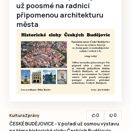
už poosmé na radnici
připomenou architekturu
města
0
0
Kultura
Zprávy
ČESKÉ BUDĚJOVICE - V pořadí už osmou výstavu
na téma historické slohy Českých Budějovic