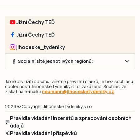
Jižní Čechy TEĎ
Jižní Čechy TEĎ
jihoceske_tydeniky
Sociální sítě jednotlivých regionů:
Jakékoliv užití obsahu, včetně převzetí článků, je bez souhlasu
společnosti Jihočeské týdeníky s.r.o. zakázáno. Souhlas lze
získat na e-mailu:
neumann@jihocesketydeniky.cz
.
2026 © Copyright Jihočeské týdeníky s.r.o.
Pravidla vkládání Inzerátů a zpracování osobních
údajů
Pravidla vkládání příspěvků