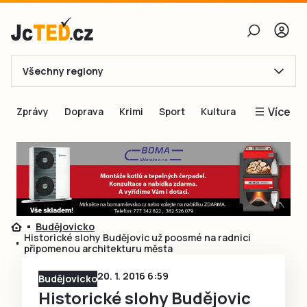
Všechny regiony
E-mail
Více
Zprávy
Doprava
Krimi
Sport
Kultura
Heslo
Blogy
Obnovit heslo
Inspirace
Čtenáři píší
Přihlásit se
Speciální přílohy
Budějovicko
Přihlásit se přes Facebook
Inzerce
Historické slohy Budějovic už poosmé na radnici
připomenou architekturu města
Ještě nemám účet, chci se
Registrovat
20. 1. 2016 6:59
Budějovicko
Historické slohy Budějovic