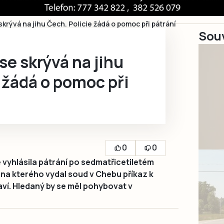
krývá na jihu Čech. Policie žádá o pomoc při pátrání
Souv
e skrývá na jihu
 žádá o pomoc při
0
0
yhlásila pátrání po sedmatřicetiletém
na kterého vydal soud v Chebu příkaz k
raví. Hledaný by se měl pohybovat v