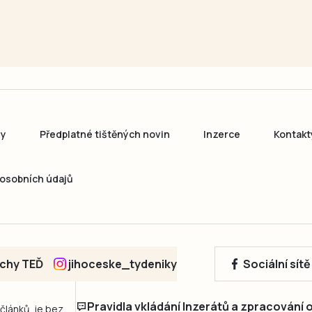
ny
Předplatné tištěných novin
Inzerce
Kontakt
osobních údajů
echy TEĎ
jihoceske_tydeniky
Sociální sít
Pravidla vkládání Inzerátů a zpracování
 článků, je bez