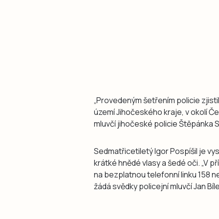
„Provedeným šetřením policie zjist
území Jihočeského kraje, v okolí Č
mluvčí jihočeské policie Štěpánka
Sedmatřicetiletý Igor Pospíšil je v
krátké hnědé vlasy a šedé oči. „V p
na bezplatnou telefonní linku 158 ne
žádá svědky policejní mluvčí Jan Bíl