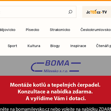
dějovicko
Písecko
Strakonicko
Českokrumlovsko
E-mail
Sport
Kultura
Blogy
Inspirace
Čtenáři p
Heslo
P
Přihlás
Ještě nemám ú