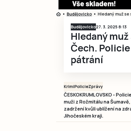
Budějovicko
Hledaný muž se s
Budějovicko
27. 3. 2025 8:13
Hledaný muž s
Čech. Policie
pátrání
Krimi
Policie
Zprávy
ČESKOKRUMLOVSKO - Policie v
muži z Rožmitálu na Šumavě, 
zadržení kvůli ublížení na zd
Jihočeském kraji.