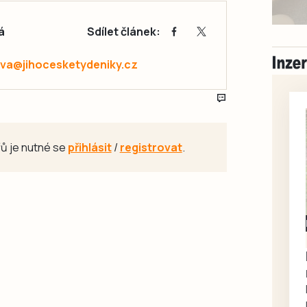
á
Sdílet článek:
va@jihocesketydeniky.cz
ů je nutné se
přihlásit
/
registrovat
.
Milevsko
Zdarma / za odvoz
Daruji do dobrých
rukou kotě
Daruji do dobrých rukou
kotě-kočka, odčervené,