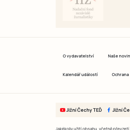
O vydavatelství
Naše novi
Kalendář událostí
Ochrana 
Jižní Čechy TEĎ
Jižní Č
Jakékoliv užití obsahu, včetně převzetí