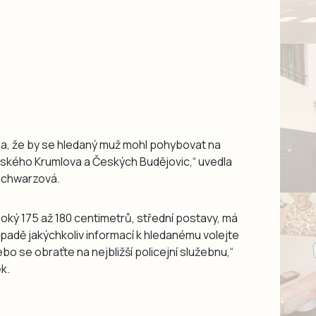
ila, že by se hledaný muž mohl pohybovat na
eského Krumlova a Českých Budějovic,“ uvedla
 Schwarzová.
ysoký 175 až 180 centimetrů, střední postavy, má
řípadě jakýchkoliv informací k hledanému volejte
bo se obraťte na nejbližší policejní služebnu,“
ek.