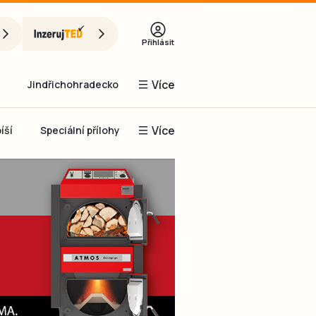
Přihlásit
Více
Jindřichohradecko
Více
íší
Speciální přílohy
Prachaticko
Inzerce
Obnovit heslo
řihlásit se
it se přes Facebook
čet, chci se
Registrovat