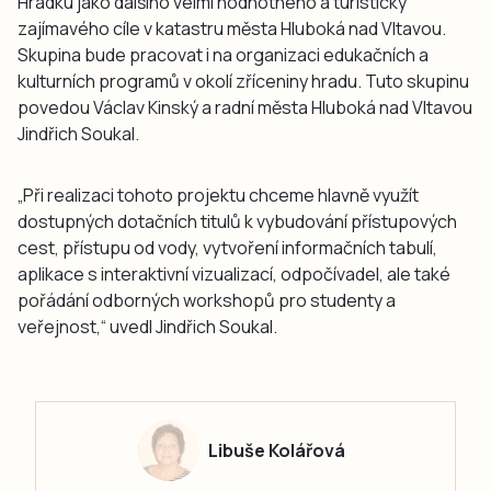
Hrádku jako dalšího velmi hodnotného a turisticky
zajímavého cíle v katastru města Hluboká nad Vltavou.
Skupina bude pracovat i na organizaci edukačních a
kulturních programů v okolí zříceniny hradu. Tuto skupinu
povedou Václav Kinský a radní města Hluboká nad Vltavou
Jindřich Soukal.
„Při realizaci tohoto projektu chceme hlavně využít
dostupných dotačních titulů k vybudování přístupových
cest, přístupu od vody, vytvoření informačních tabulí,
aplikace s interaktivní vizualizací, odpočívadel, ale také
pořádání odborných workshopů pro studenty a
veřejnost,“ uvedl Jindřich Soukal.
Libuše Kolářová