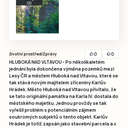
(2)
0
0
životní prostředí
Zprávy
HLUBOKÁ NAD VLTAVOU - Po několikaletém
jednání byla dokončena výměna pozemků mezi
Lesy ČR a městem Hluboká nad Vltavou, které se
tak stává novým majitelem zříceniny Karlův
Hrádek. Město Hluboká nad Vltavou přivítalo, že
se tato originální památka na Karla IV. dostala do
městského majetku. Jednou provždy se tak
vyřešil problém s potenciálním zájmem
soukromých subjektů o tento objekt. Karlův
Hrádek je totiž zapsán jako stavební parcela a v