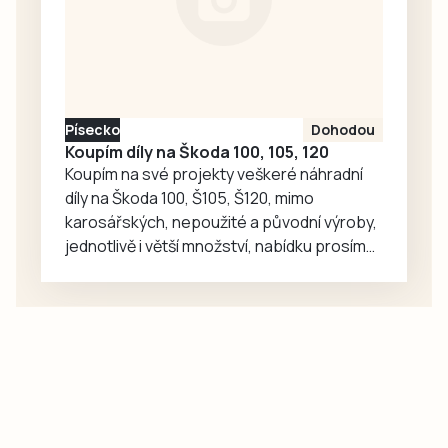
Písecko
Dohodou
Koupím díly na Škoda 100, 105, 120
Koupím na své projekty veškeré náhradní
díly na Škoda 100, Š105, Š120, mimo
karosářských, nepoužité a původní výroby,
jednotlivě i větší množství, nabídku prosím
pouze na e-mail: svorpi@seznam.cz.