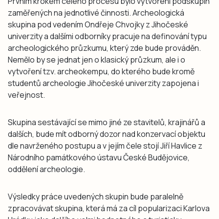
Prvním krokem celého procesu bylo vytvoření podskupin
zaměřených na jednotlivé činnosti. Archeologická
skupina pod vedením Ondřeje Chvojky z Jihočeské
univerzity a dalšími odborníky pracuje na definování typu
archeologického průzkumu, který zde bude prováděn.
Nemělo by se jednat jen o klasický průzkum, ale i o
vytvoření tzv. archeokempu, do kterého bude kromě
studentů archeologie Jihočeské univerzity zapojena i
veřejnost.
Skupina sestávající se mimo jiné ze stavitelů, krajinářů a
dalších, bude mít odborný dozor nad konzervací objektu
dle navrženého postupu a v jejím čele stojí Jiří Havlice z
Národního památkového ústavu České Budějovice,
oddělení archeologie.
Výsledky práce uvedených skupin bude paralelně
zpracovávat skupina, která má za cíl popularizaci Karlova