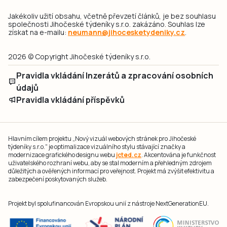
Jakékoliv užití obsahu, včetně převzetí článků, je bez souhlasu
společnosti Jihočeské týdeníky s.r.o. zakázáno. Souhlas lze
získat na e-mailu:
neumann@jihocesketydeniky.cz
.
2026 © Copyright Jihočeské týdeníky s.r.o.
Pravidla vkládání Inzerátů a zpracování osobních
údajů
Pravidla vkládání příspěvků
Hlavním cílem projektu „Nový vizuál webových stránek pro Jihočeské
týdeníky s.r.o." je optimalizace vizuálního stylu stávající značky a
modernizace grafického designu webu
jcted.cz
. Akcentována je funkčnost
uživatelského rozhraní webu, aby se stal moderním a přehledným zdrojem
důležitých a ověřených informací pro veřejnost. Projekt má zvýšit efektivitu a
zabezpečení poskytovaných služeb.
Projekt byl spolufinancován Evropskou unií z nástroje NextGenerationEU.