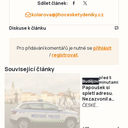
Sdílet článek:
kolarova@jihocesketydeniky.cz
Diskuse k článku
Pro přidávání komentářů je nutné se
přihlásit
/
registrovat
.
Související články
před 5
Budějovicko
minutami
Papoušek si
spletl adresu.
Nezazvonil a
přiletěl do bytu
ČESKÉ
na Vltavě
BUDĚJOVICE – O
netradičním
zásahu