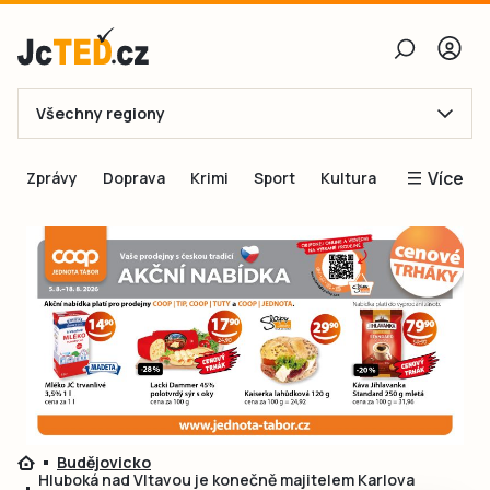
Všechny regiony
E-mail
Více
Zprávy
Doprava
Krimi
Sport
Kultura
Heslo
Blogy
Obnovit heslo
Inspirace
Čtenáři píší
Přihlásit se
Speciální přílohy
Přihlásit se přes Facebook
Inzerce
Ještě nemám účet, chci se
Registrovat
Budějovicko
Hluboká nad Vltavou je konečně majitelem Karlova