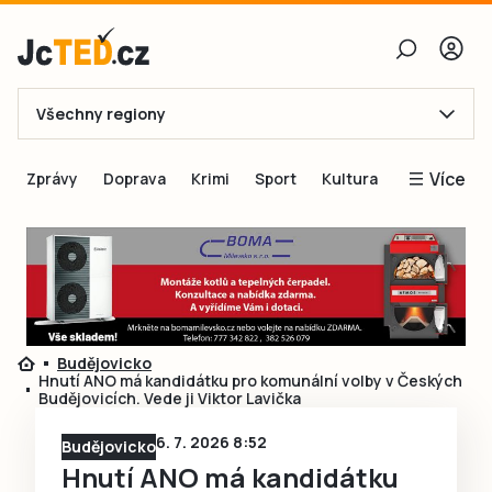
Všechny regiony
E-mail
Více
Zprávy
Doprava
Krimi
Sport
Kultura
Heslo
Blogy
Obnovit heslo
Inspirace
Čtenáři píší
Přihlásit se
Speciální přílohy
Budějovicko
Přihlásit se přes Facebook
Inzerce
Hnutí ANO má kandidátku pro komunální volby v Českých
Budějovicích. Vede ji Viktor Lavička
Ještě nemám účet, chci se
Registrovat
6. 7. 2026 8:52
Budějovicko
Hnutí ANO má kandidátku