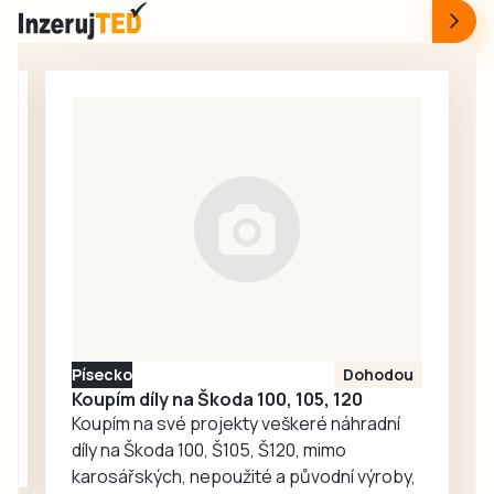
nové sezony. Na
ani z
hřišti pod Mářským
jindřichohradecké
vrchem se v
hvězdárny.
sobotu uskutečnil
tradiční Memoriál
Petra Krejsy.
Vedle domácích
se představili
fotbalisté
Bavorova a
Drahonic, kteří si
nakonec odvezli
turnajové
prvenství.
Písecko
Dohodou
Koupím díly na Škoda 100, 105, 120
Koupím na své projekty veškeré náhradní
díly na Škoda 100, Š105, Š120, mimo
karosářských, nepoužité a původní výroby,