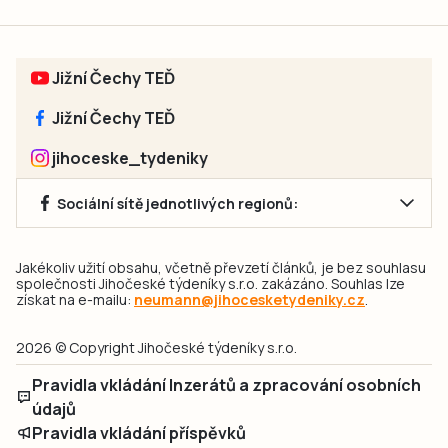
Jižní Čechy TEĎ
Jižní Čechy TEĎ
jihoceske_tydeniky
Sociální sítě jednotlivých regionů:
Jakékoliv užití obsahu, včetně převzetí článků, je bez souhlasu
společnosti Jihočeské týdeníky s.r.o. zakázáno. Souhlas lze
získat na e-mailu:
neumann@jihocesketydeniky.cz
.
2026 © Copyright Jihočeské týdeníky s.r.o.
Pravidla vkládání Inzerátů a zpracování osobních
údajů
Pravidla vkládání příspěvků