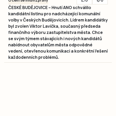
0
0
O čem se mluví
Zprávy
ČESKÉ BUDĚJOVICE – Hnutí ANO schválilo
kandidátní listinu pro nadcházející komunální
volby v Českých Budějovicích. Lídrem kandidátky
byl zvolen Viktor Lavička, současný předseda
finančního výboru zastupitelstva města. Chce
se svým týmem stávajících i nových kandidátů
nabídnout obyvatelům města odpovědné
vedení, otevřenou komunikaci a konkrétní řešení
každodenních problémů.