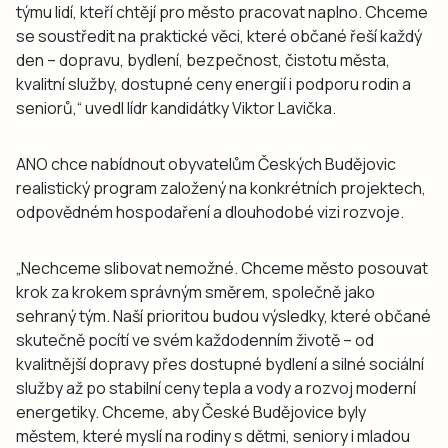
týmu lidí, kteří chtějí pro město pracovat naplno. Chceme
se soustředit na praktické věci, které občané řeší každý
den – dopravu, bydlení, bezpečnost, čistotu města,
kvalitní služby, dostupné ceny energií i podporu rodin a
seniorů,“ uvedl lídr kandidátky Viktor Lavička.
ANO chce nabídnout obyvatelům Českých Budějovic
realistický program založený na konkrétních projektech,
odpovědném hospodaření a dlouhodobé vizi rozvoje.
„Nechceme slibovat nemožné. Chceme město posouvat
krok za krokem správným směrem, společně jako
sehraný tým. Naší prioritou budou výsledky, které občané
skutečně pocítí ve svém každodenním životě – od
kvalitnější dopravy přes dostupné bydlení a silné sociální
služby až po stabilní ceny tepla a vody a rozvoj moderní
energetiky. Chceme, aby České Budějovice byly
městem, které myslí na rodiny s dětmi, seniory i mladou