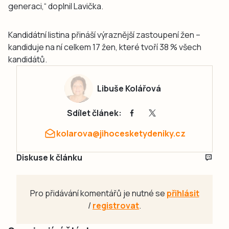
generaci,“ doplnil Lavička.
Kandidátní listina přináší výraznější zastoupení žen –
kandiduje na ní celkem 17 žen, které tvoří 38 % všech
kandidátů.
Libuše Kolářová
Sdílet článek:
kolarova@jihocesketydeniky.cz
Diskuse k článku
Pro přidávání komentářů je nutné se
přihlásit
/
registrovat
.