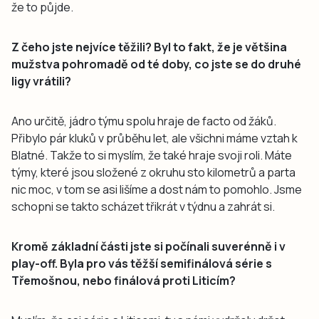
že to půjde.
Z čeho jste nejvíce těžili? Byl to fakt, že je většina
mužstva pohromadě od té doby, co jste se do druhé
ligy vrátili?
Ano určitě, jádro týmu spolu hraje de facto od žáků.
Přibylo pár kluků v průběhu let, ale všichni máme vztah k
Blatné. Takže to si myslím, že také hraje svoji roli. Máte
týmy, které jsou složené z okruhu sto kilometrů a parta
nic moc, v tom se asi lišíme a dost nám to pomohlo. Jsme
schopni se takto scházet třikrát v týdnu a zahrát si.
Kromě základní části jste si počínali suverénně i v
play-off. Byla pro vás těžší semifinálová série s
Třemošnou, nebo finálová proti Liticím?