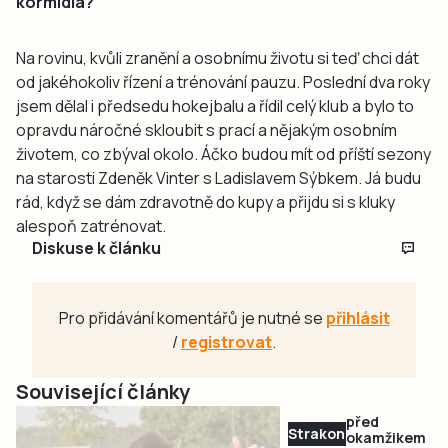
kormidla?
Na rovinu, kvůli zranění a osobnímu životu si teď chci dát
od jakéhokoliv řízení a trénování pauzu. Poslední dva roky
jsem dělal i předsedu hokejbalu a řídil celý klub a bylo to
opravdu náročné skloubit s prací a nějakým osobním
životem, co zbýval okolo. Áčko budou mít od příští sezony
na starosti Zdeněk Vinter s Ladislavem Sýbkem. Já budu
rád, když se dám zdravotně do kupy a přijdu si s kluky
alespoň zatrénovat.
Diskuse k článku
Pro přidávání komentářů je nutné se
přihlásit
/
registrovat
.
Související články
před
Strakonicko
okamžikem