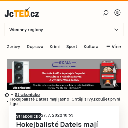
Všechny regiony
E-mail
Více
Zprávy
Doprava
Krimi
Sport
Kultura
Heslo
Blogy
Obnovit heslo
Inspirace
Čtenáři píší
Přihlásit se
Speciální přílohy
Strakonicko
Přihlásit se přes Facebook
Inzerce
Hokejbalisté Datels mají jasno! Chtějí si vyzkoušet první
ligu
Ještě nemám účet, chci se
Registrovat
27. 7. 2022 10:55
Strakonicko
Hokejbalisté Datels mají