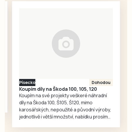
vyloučení Jana
bývalé spoluhráče
Matušky. Spartak
a kamarády Vláďu
však předvedl…
Fořta a Tomáše
Měcháčka. Jejich
memoriál letos
nabídl přátelské
utkání béčka mužů
s Počepicemi a
generálku A týmu
proti Střelským
Hošticím, nad
Písecko
Dohodou
kterými místní
Koupím díly na Škoda 100, 105, 120
účastník I. A třídy…
Koupím na své projekty veškeré náhradní
díly na Škoda 100, Š105, Š120, mimo
karosářských, nepoužité a původní výroby,
jednotlivě i větší množství, nabídku prosím
pouze na e-mail: svorpi@seznam.cz.