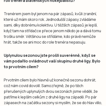
roli trenéra blatenských hokejbalistů?
Trenérem jsem byl jenom na pár zápasů, kvůli zranění,
které už mám skoro rok. Jednodušší zápasy zvládáme
sami, díky dobrému kolektivu. U těžších zápasů je lepší,
když tam na střídačce přece jenom někdo je a dává tomu
trošku směr. Většinou se střídáme, kdo právě nemůže
hrát, takže se ani moc do role trenéra nepasuju.
Uplynulou sezonou jste prošli suverénně, když se
vám podařilo ovládnout vaší skupinu druhé ligy. Bylo
to prvotním cílem?
Prvotním cílem bylo hlavně už konečně sezonu dohrát,
což nám covid dovolil. Samozřejmě, že po těch
přerušených uplynulých dvou sezonách jsme věděli, že
patříme k lepším celkům z druhé ligy na západě. Po pár
zápasech na začátku sezony si myslím, že se do hlav vlilo,