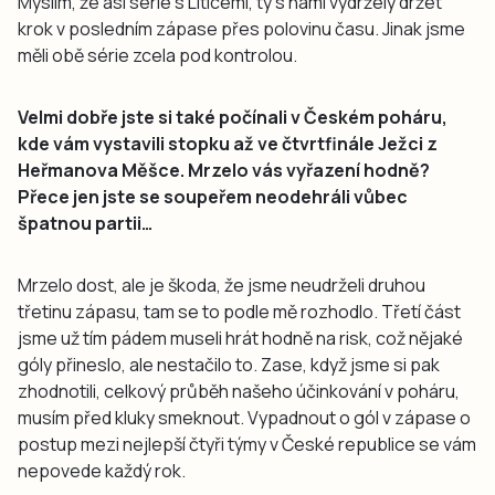
Myslím, že asi série s Liticemi, ty s námi vydržely držet
krok v posledním zápase přes polovinu času. Jinak jsme
měli obě série zcela pod kontrolou.
Velmi dobře jste si také počínali v Českém poháru,
kde vám vystavili stopku až ve čtvrtfinále Ježci z
Heřmanova Měšce. Mrzelo vás vyřazení hodně?
Přece jen jste se soupeřem neodehráli vůbec
špatnou partii…
Mrzelo dost, ale je škoda, že jsme neudrželi druhou
třetinu zápasu, tam se to podle mě rozhodlo. Třetí část
jsme už tím pádem museli hrát hodně na risk, což nějaké
góly přineslo, ale nestačilo to. Zase, když jsme si pak
zhodnotili, celkový průběh našeho účinkování v poháru,
musím před kluky smeknout. Vypadnout o gól v zápase o
postup mezi nejlepší čtyři týmy v České republice se vám
nepovede každý rok.