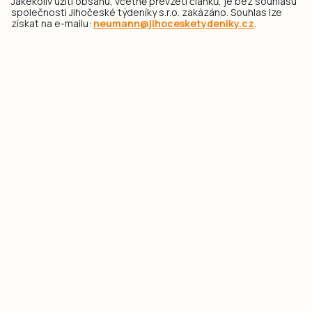
Jakékoliv užití obsahu, včetně převzetí článků, je bez souhlasu
společnosti Jihočeské týdeníky s.r.o. zakázáno. Souhlas lze
získat na e-mailu:
neumann@jihocesketydeniky.cz
.
2026 © Copyright Jihočeské týdeníky s.r.o.
Pravidla vkládání Inzerátů a zpracování osobních
údajů
Pravidla vkládání příspěvků
Hlavním cílem projektu „Nový vizuál webových stránek pro Jihočeské
týdeníky s.r.o." je optimalizace vizuálního stylu stávající značky a
modernizace grafického designu webu
jcted.cz
. Akcentována je funkčnost
uživatelského rozhraní webu, aby se stal moderním a přehledným zdrojem
důležitých a ověřených informací pro veřejnost. Projekt má zvýšit efektivitu a
zabezpečení poskytovaných služeb.
Projekt byl spolufinancován Evropskou unií z nástroje NextGenerationEU.