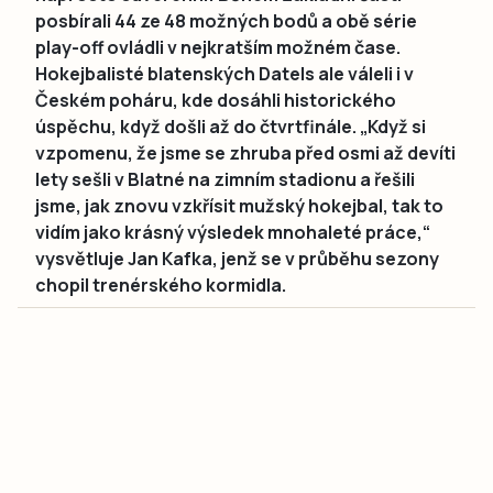
posbírali 44 ze 48 možných bodů a obě série
play-off ovládli v nejkratším možném čase.
Hokejbalisté blatenských Datels ale váleli i v
Českém poháru, kde dosáhli historického
úspěchu, když došli až do čtvrtfinále. „Když si
vzpomenu, že jsme se zhruba před osmi až devíti
lety sešli v Blatné na zimním stadionu a řešili
jsme, jak znovu vzkřísit mužský hokejbal, tak to
vidím jako krásný výsledek mnohaleté práce,“
vysvětluje Jan Kafka, jenž se v průběhu sezony
chopil trenérského kormidla.