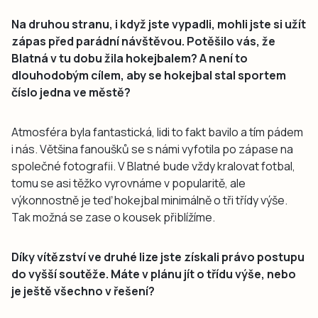
Na druhou stranu, i když jste vypadli, mohli jste si užít
zápas před parádní návštěvou. Potěšilo vás, že
Blatná v tu dobu žila hokejbalem? A není to
dlouhodobým cílem, aby se hokejbal stal sportem
číslo jedna ve městě?
Atmosféra byla fantastická, lidi to fakt bavilo a tím pádem
i nás. Většina fanoušků se s námi vyfotila po zápase na
společné fotografii. V Blatné bude vždy kralovat fotbal,
tomu se asi těžko vyrovnáme v popularitě, ale
výkonnostně je teď hokejbal minimálně o tři třídy výše.
Tak možná se zase o kousek přiblížíme.
Díky vítězství ve druhé lize jste získali právo postupu
do vyšší soutěže. Máte v plánu jít o třídu výše, nebo
je ještě všechno v řešení?