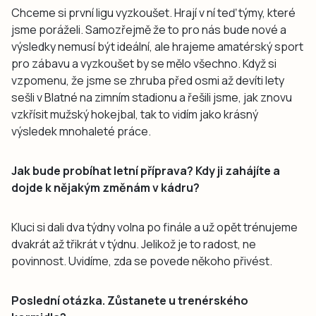
Chceme si první ligu vyzkoušet. Hrají v ní teď týmy, které
jsme poráželi. Samozřejmě že to pro nás bude nové a
výsledky nemusí být ideální, ale hrajeme amatérský sport
pro zábavu a vyzkoušet by se mělo všechno. Když si
vzpomenu, že jsme se zhruba před osmi až devíti lety
sešli v Blatné na zimním stadionu a řešili jsme, jak znovu
vzkřísit mužský hokejbal, tak to vidím jako krásný
výsledek mnohaleté práce.
Jak bude probíhat letní příprava? Kdy ji zahájíte a
dojde k nějakým změnám v kádru?
Kluci si dali dva týdny volna po finále a už opět trénujeme
dvakrát až třikrát v týdnu. Jelikož je to radost, ne
povinnost. Uvidíme, zda se povede někoho přivést.
Poslední otázka. Zůstanete u trenérského