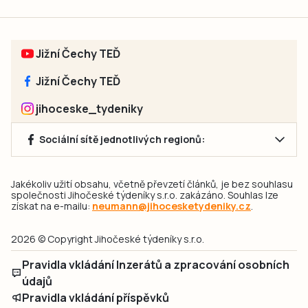
Jižní Čechy TEĎ
Jižní Čechy TEĎ
jihoceske_tydeniky
Sociální sítě jednotlivých regionů:
Jakékoliv užití obsahu, včetně převzetí článků, je bez souhlasu
společnosti Jihočeské týdeníky s.r.o. zakázáno. Souhlas lze
získat na e-mailu:
neumann@jihocesketydeniky.cz
.
2026 © Copyright Jihočeské týdeníky s.r.o.
Pravidla vkládání Inzerátů a zpracování osobních
údajů
Pravidla vkládání příspěvků