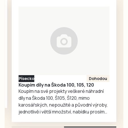
seniory nabízí
semafory. Opravy
bezbariérový
mají podle plánu
přístup, novou
trvat až do 28.
dlažbu, lavičky i
listopadu.
květinovou
výzdobu. Vzniklo
tak příjemné místo
pro každodenní
setkávání,
odpočinek i
společné aktivity.
Písecko
Dohodou
Koupím díly na Škoda 100, 105, 120
Koupím na své projekty veškeré náhradní
díly na Škoda 100, Š105, Š120, mimo
karosářských, nepoužité a původní výroby,
jednotlivě i větší množství, nabídku prosím
pouze na e-mail: svorpi@seznam.cz.