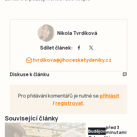
Nikola Tvrdíková
Sdílet článek:
tvrdikova@jihocesketydeniky.cz
Diskuse k článku
Pro přidávání komentářů je nutné se
přihlásit
/
registrovat
.
Související články
před 3
Budějovicko
minutami