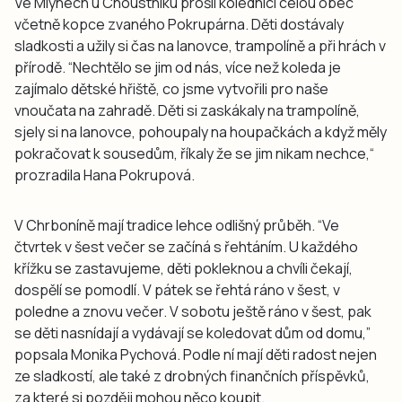
Ve Mlýnech u Choustníku prošli koledníci celou obec
včetně kopce zvaného Pokrupárna. Děti dostávaly
sladkosti a užily si čas na lanovce, trampolíně a při hrách v
přírodě. “Nechtělo se jim od nás, více než koleda je
zajímalo dětské hřiště, co jsme vytvořili pro naše
vnoučata na zahradě. Děti si zaskákaly na trampolíně,
sjely si na lanovce, pohoupaly na houpačkách a když měly
pokračovat k sousedům, říkaly že se jim nikam nechce,“
prozradila Hana Pokrupová.
V Chrboníně mají tradice lehce odlišný průběh. “Ve
čtvrtek v šest večer se začíná s řehtáním. U každého
křížku se zastavujeme, děti pokleknou a chvíli čekají,
dospělí se pomodlí. V pátek se řehtá ráno v šest, v
poledne a znovu večer. V sobotu ještě ráno v šest, pak
se děti nasnídají a vydávají se koledovat dům od domu,”
popsala Monika Pychová. Podle ní mají děti radost nejen
ze sladkostí, ale také z drobných finančních příspěvků,
za které si později mohou něco koupit.