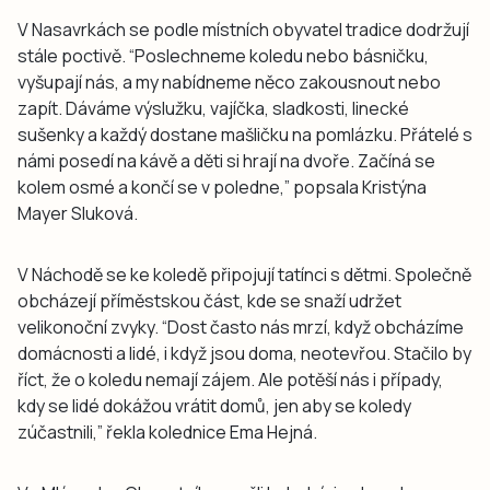
V Nasavrkách se podle místních obyvatel tradice dodržují
stále poctivě. “Poslechneme koledu nebo básničku,
vyšupají nás, a my nabídneme něco zakousnout nebo
zapít. Dáváme výslužku, vajíčka, sladkosti, linecké
sušenky a každý dostane mašličku na pomlázku. Přátelé s
námi posedí na kávě a děti si hrají na dvoře. Začíná se
kolem osmé a končí se v poledne,” popsala Kristýna
Mayer Sluková.
V Náchodě se ke koledě připojují tatínci s dětmi. Společně
obcházejí příměstskou část, kde se snaží udržet
velikonoční zvyky. “Dost často nás mrzí, když obcházíme
domácnosti a lidé, i když jsou doma, neotevřou. Stačilo by
říct, že o koledu nemají zájem. Ale potěší nás i případy,
kdy se lidé dokážou vrátit domů, jen aby se koledy
zúčastnili,” řekla kolednice Ema Hejná.