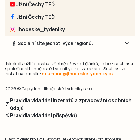
Jižní Čechy TEĎ
Jižní Čechy TEĎ
jihoceske_tydeniky
Sociální sítě jednotlivých regionů:
Jakékoliv užití obsahu, včetně převzetí článků, je bez souhlasu
společnosti Jihočeské týdeníky s.r.o. zakázáno. Souhlas lze
získat na e-mailu:
neumann@jihocesketydeniky.cz
.
2026 © Copyright Jihočeské týdeníky s.r.o.
Pravidla vkládání Inzerátů a zpracování osobních
údajů
Pravidla vkládání příspěvků
Hlavním cílem projektu „Nový vizuál webových stránek pro Jihočeské