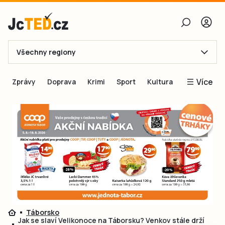
Všechny regiony
E-mail
Více
Zprávy
Doprava
Krimi
Sport
Kultura
Heslo
Blogy
Obnovit heslo
Inspirace
Čtenáři píší
Přihlásit se
Speciální přílohy
Přihlásit se přes Facebook
Inzerce
Ještě nemám účet, chci se
Registrovat
Táborsko
Jak se slaví Velikonoce na Táborsku? Venkov stále drží