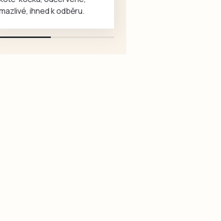
Milevsku,
místo
trvat
karosářských, nepoužité a
kam
pro
až
původní výroby, jednotlivě i
za
každodenní
do
větší množství, nabídku
seniory
setkávání,
28.
prosím pouze na e-mail:
znovu
odpočinek
listopadu.
svorpi@seznam.cz.
zavítaly
i
děti
společné
z
aktivity.
dětské
skupiny
Jesličky
Milísek.
Děti
přinášejí
do
života
seniorů
radost,
ti