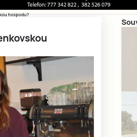
skou hospodu?
Souv
venkovskou