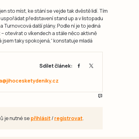
en sto míst, ke stání se vejde tak dvěstě lidí. Tím
 uspořádat představení stand up a v listopadu
a Turnovcová další plány. Podle ní je to jediná
– otevírat o víkendech a stále něco aktivně
 já jsem taky spokojená,“ konstatuje mladá
Sdílet článek:
a@jihocesketydeniky.cz
ů je nutné se
přihlásit
/
registrovat
.