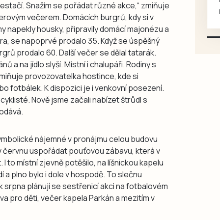
estačí. Snažím se pořádat různé akce,“ zmiňuje
mazlivé, ihned k odběru.
erovým večerem. Domácích burgrů, kdy si v
amy napekly housky, připravily domácí majonézu a
atra, se napoprvé prodalo 35. Když se úspěšný
rů prodalo 60. Další večer se dělal tatarák.
 a na jídlo slyší. Místní i chalupáři. Rodiny s
zmiňuje provozovatelka hostince, kde si
o fotbálek. K dispozici je i venkovní posezení.
í cyklisté. Nově jsme začali nabízet štrůdl s
dodává.
symbolické nájemné v pronájmu celou budovu
 v červnu uspořádat pouťovou zábavu, která v
I to místní zjevně potěšilo, na líšnickou kapelu
í a plno bylo i dole v hospodě. To slečnu
 srpna plánují se sestřenicí akci na fotbalovém
va pro děti, večer kapela Parkán a mezitím v