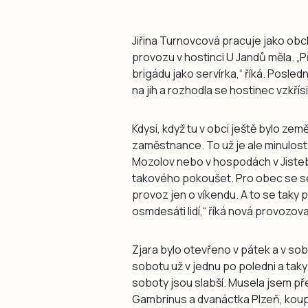
Jiřina Turnovcová pracuje jako ob
provozu v hostinci U Jandů měla. „P
brigádu jako servírka,“ říká. Posled
na jih a rozhodla se hostinec vzkřísi
Kdysi, když tu v obci ještě bylo zem
zaměstnance. To už je ale minulost
Mozolov nebo v hospodách v Jistebn
takového pokoušet. Pro obec se sed
provoz jen o víkendu. A to se taky 
osmdesáti lidí,“ říká nová provozova
Zjara bylo otevřeno v pátek a v sob
sobotu už v jednu po poledni a taky 
soboty jsou slabší. Musela jsem pře
Gambrinus a dvanáctka Plzeň, koup