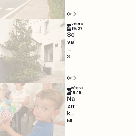
bez
k
Očekávaná
vody
hranicím
mnohaměsíční
0
zhruba
začne
komplikace
třetina
včera
Strakonicko
v
na
19:27
města
Senioři
pondělí.
průtahu
v
ve
Řidiče
silnice
severní
Strakonicích
zdrží
I/24
části
mají
STRAKONICE
semafory
Majdalenou
Tábora,
nové
–
startuje
je
zázemí
Město
už
vyřešena.
pro
pokračuje
0
během
Jak
setkávání.
v
turistické
včera
nyní
Milevsko
Město
postupném
18:16
sezóny.
informovali
Na
pokračuje
zkvalitňování
Od
na
zmrzlinku
v
zázemí
10.
lince
k
modernizaci
pro
srpna
poruch
babičce.
MILEVSKO
infocentra
své
budou
a
Děti
–
pro
seniory.
průjezd
havárií
z
Dětský