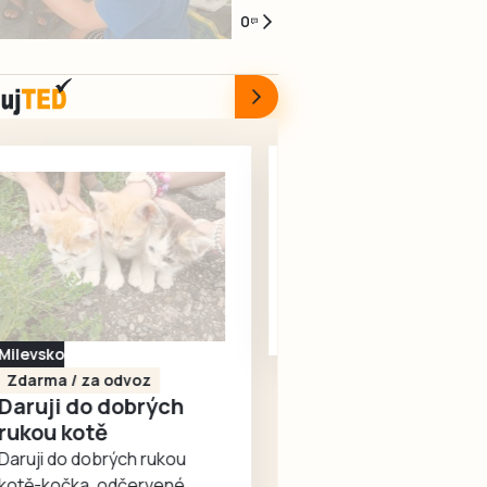
seniory
Nově
na
společnosti
Milísku
smích,
0
zrekonstruovaný
mezinárodním
ČEVAK,
potěšily
zmrzlina
dvorek
tahu
voda
seniory
a
u
mezi
byla
povídání
Infocentra
Třeboní,
kolem
o
pro
Suchdolem
půl
životě.
seniory
nad
osmé
Tak
nabízí
Lužnicí
večer
vypadalo
bezbariérový
a
znovu
středeční
přístup,
hraničním
spuštěna.
dopoledne
novou
přechodem
5.
dlažbu,
v
srpna
lavičky
Halámkách
v
i
regulovat
Písecko
Dohodou
Domově
květinovou
semafory.
Koupím díly na Škoda
s
výzdobu.
Opravy
100, 105, 120
pečovatelskou
Vzniklo
mají
Koupím na své projekty
službou
tak
podle
veškeré náhradní díly na
v
příjemné
plánu
Škoda 100, Š105, Š120, mimo