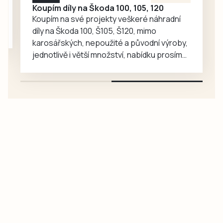
Koupím díly na Škoda 100, 105, 120
Koupím na své projekty veškeré náhradní
díly na Škoda 100, Š105, Š120, mimo
karosářských, nepoužité a původní výroby,
jednotlivě i větší množství, nabídku prosím
pouze na e-mail: svorpi@seznam.cz.