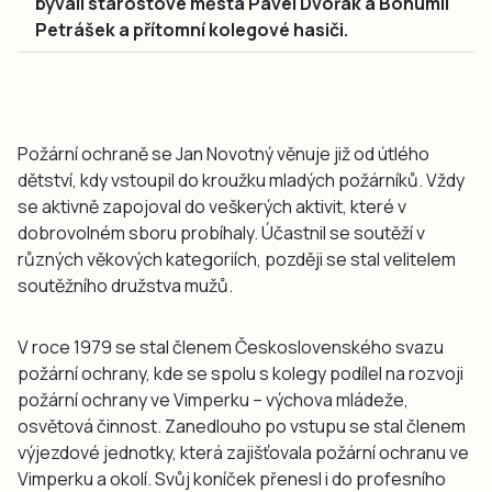
bývalí starostové města Pavel Dvořák a Bohumil
Petrášek a přítomní kolegové hasiči.
Požární ochraně se Jan Novotný věnuje již od útlého
dětství, kdy vstoupil do kroužku mladých požárníků. Vždy
se aktivně zapojoval do veškerých aktivit, které v
dobrovolném sboru probíhaly. Účastnil se soutěží v
různých věkových kategoriích, později se stal velitelem
soutěžního družstva mužů.
V roce 1979 se stal členem Československého svazu
požární ochrany, kde se spolu s kolegy podílel na rozvoji
požární ochrany ve Vimperku – výchova mládeže,
osvětová činnost. Zanedlouho po vstupu se stal členem
výjezdové jednotky, která zajišťovala požární ochranu ve
Vimperku a okolí. Svůj koníček přenesl i do profesního