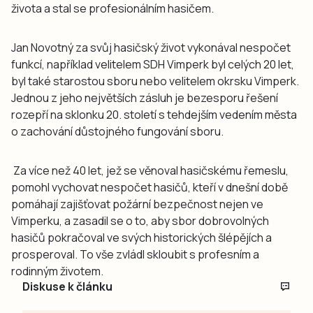
života a stal se profesionálním hasičem.
Jan Novotný za svůj hasičský život vykonával nespočet
funkcí, například velitelem SDH Vimperk byl celých 20 let,
byl také starostou sboru nebo velitelem okrsku Vimperk.
Jednou z jeho největších zásluh je bezesporu řešení
rozepří na sklonku 20. století s tehdejším vedením města
o zachování důstojného fungování sboru.
Za více než 40 let, jež se věnoval hasičskému řemeslu,
pomohl vychovat nespočet hasičů, kteří v dnešní době
pomáhají zajišťovat požární bezpečnost nejen ve
Vimperku, a zasadil se o to, aby sbor dobrovolných
hasičů pokračoval ve svých historických šlépějích a
prosperoval. To vše zvládl skloubit s profesním a
rodinným životem.
Diskuse k článku