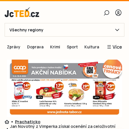
Všechny regiony
E-mail
Více
Zprávy
Doprava
Krimi
Sport
Kultura
Heslo
Blogy
Obnovit heslo
Inspirace
Čtenáři píší
Přihlásit se
Speciální přílohy
Přihlásit se přes Facebook
Inzerce
Ještě nemám účet, chci se
Registrovat
Prachaticko
Jan Novotný z Vimperka získal ocenění za celoživotní