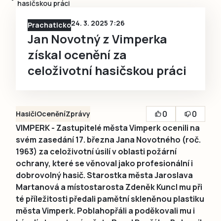
hasičskou práci
24. 3. 2025 7:26
Prachaticko
Jan Novotný z Vimperka
získal ocenění za
celoživotní hasičskou práci
0
0
Hasiči
Ocenění
Zprávy
VIMPERK - Zastupitelé města Vimperk ocenili na
svém zasedání 17. března Jana Novotného (roč.
1963) za celoživotní úsilí v oblasti požární
ochrany, které se věnoval jako profesionální i
dobrovolný hasič. Starostka města Jaroslava
Martanová a místostarosta Zdeněk Kuncl mu při
té příležitosti předali pamětní skleněnou plastiku
města Vimperk. Poblahopřáli a poděkovali mu i