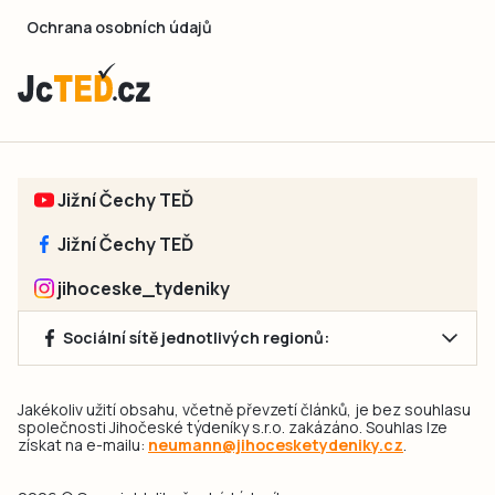
Ochrana osobních údajů
Jižní Čechy TEĎ
Jižní Čechy TEĎ
jihoceske_tydeniky
Sociální sítě jednotlivých regionů:
Jakékoliv užití obsahu, včetně převzetí článků, je bez souhlasu
společnosti Jihočeské týdeníky s.r.o. zakázáno. Souhlas lze
získat na e-mailu:
neumann@jihocesketydeniky.cz
.