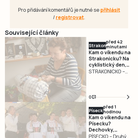
Pro přidávání komentářů je nutné se
přihlásit
/
registrovat
.
Související články
před 42
Strakonicko
minutami
Kam o víkendu na
Strakonicku? Na
cyklistický den,
pouť, krajkářské
STRAKONICKO –
slavnosti i
Víkend na
koncerty
Strakonicku
nabídne pestrý
0
program pro děti,
před 1
rodiny i milovníky
Písecko
hodinou
hudby a tradic.
Kam o víkendu na
Návštěvníci mohou
Písecku?
Dechovky,
zamířit na Dětský
pohádkový les,
PÍSECKO – Druhý