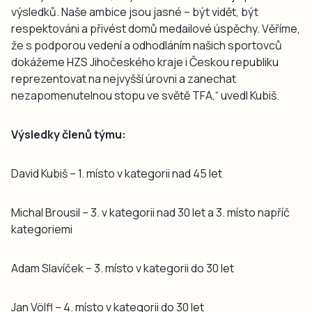
výsledků. Naše ambice jsou jasné – být vidět, být
respektováni a přivést domů medailové úspěchy. Věříme,
že s podporou vedení a odhodláním našich sportovců
dokážeme HZS Jihočeského kraje i Českou republiku
reprezentovat na nejvyšší úrovni a zanechat
nezapomenutelnou stopu ve světě TFA,“ uvedl Kubiš.
Výsledky členů týmu:
David Kubiš – 1. místo v kategorii nad 45 let
Michal Brousil – 3. v kategorii nad 30 let a 3. místo napříč
kategoriemi
Adam Slavíček – 3. místo v kategorii do 30 let
Jan Völfl – 4. místo v kategorii do 30 let