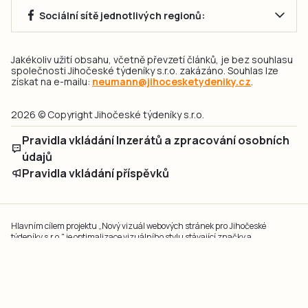
Sociální sítě jednotlivých regionů:
Jakékoliv užití obsahu, včetně převzetí článků, je bez souhlasu
společnosti Jihočeské týdeníky s.r.o. zakázáno. Souhlas lze
získat na e-mailu:
neumann@jihocesketydeniky.cz
.
2026 © Copyright Jihočeské týdeníky s.r.o.
Pravidla vkládání Inzerátů a zpracování osobních
údajů
Pravidla vkládání příspěvků
Hlavním cílem projektu „Nový vizuál webových stránek pro Jihočeské
týdeníky s.r.o." je optimalizace vizuálního stylu stávající značky a
modernizace grafického designu webu
jcted.cz
. Akcentována je funkčnost
uživatelského rozhraní webu, aby se stal moderním a přehledným zdrojem
důležitých a ověřených informací pro veřejnost. Projekt má zvýšit efektivitu a
zabezpečení poskytovaných služeb.