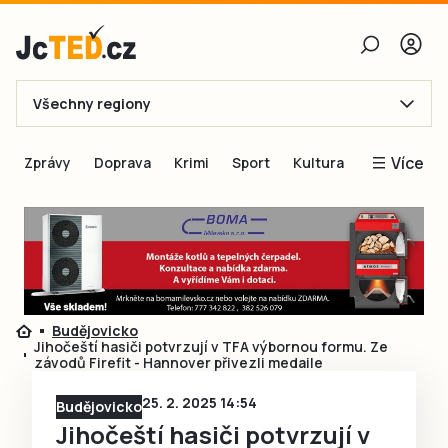
Všechny regiony
E-mail
Více
Zprávy
Doprava
Krimi
Sport
Kultura
Heslo
Blogy
Obnovit heslo
Inspirace
Čtenáři píší
Přihlásit se
Speciální přílohy
Budějovicko
Přihlásit se přes Facebook
Inzerce
Jihočeští hasiči potvrzují v TFA výbornou formu. Ze
závodů Firefit - Hannover přivezli medaile
Ještě nemám účet, chci se
Registrovat
25. 2. 2025 14:54
Budějovicko
Jihočeští hasiči potvrzují v