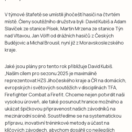
V týmové štafetě se umístili jihočeští hasiči na čtvrtém
místě. Členy soutěžního družstva byli: David Kubiš a Adam
Slavíček ze stanice Písek, Martin Mrzena ze stanice Týn
nad Vltavou, Jan Völfl od drážních hasičů z Českých
Budějovic a Michal Brousil, nyní již z Moravskoslezského
kraje.
Jaké jsou plány pro tento rok přibližuje David Kubiš.
„Naším cílem pro sezonu 2025 je maximálně
reprezentovat HZS Jihočeského kraje a ČR na domácích,
evropských i světových soutěžích v disciplínách TFA,
Firefighter Combat a Firefit. Chceme nejen potvrdit naši
vysokou úroveň, ale také posunout hranice možného a
ukázat špičkovou připravenost našich závodníků na
mezinárodní scéně. Soustředíme se na systematickou
přípravu, inovativní tréninkové metody a účast na
klíčových závodech, abychom dosáhli co nejlepších