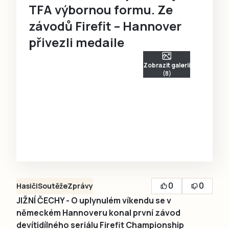
TFA výbornou formu. Ze
závodů Firefit – Hannover
přivezli medaile
Zobrazit galerii
(8)
0
0
Hasiči
Soutěže
Zprávy
JIŽNÍ ČECHY - O uplynulém víkendu se v
německém Hannoveru konal první závod
devítidílného seriálu Firefit Championship