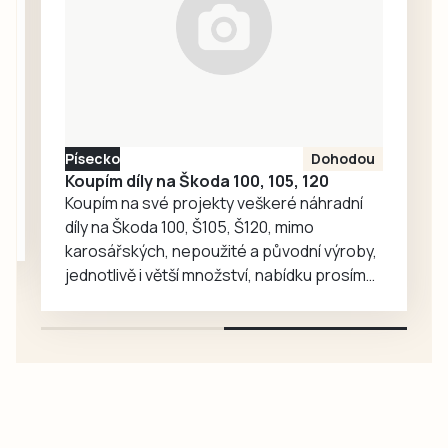
zoologické
zahradě velký
ohlas. Zájem o
medvědy baribaly
vzrostl. Zoo se
proto rozhodla, že
Písecko
Dohodou
je zájemcům
Koupím díly na Škoda 100, 105, 120
představí
Koupím na své projekty veškeré náhradní
mnohem…
díly na Škoda 100, Š105, Š120, mimo
karosářských, nepoužité a původní výroby,
jednotlivě i větší množství, nabídku prosím
pouze na e-mail: svorpi@seznam.cz.