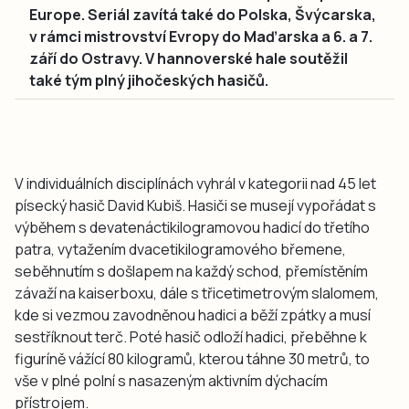
Europe. Seriál zavítá také do Polska, Švýcarska,
v rámci mistrovství Evropy do Maďarska a 6. a 7.
září do Ostravy. V hannoverské hale soutěžil
také tým plný jihočeských hasičů.
V individuálních disciplínách vyhrál v kategorii nad 45 let
písecký hasič David Kubiš. Hasiči se musejí vypořádat s
výběhem s devatenáctikilogramovou hadicí do třetího
patra, vytažením dvacetikilogramového břemene,
seběhnutím s došlapem na každý schod, přemístěním
závaží na kaiserboxu, dále s třicetimetrovým slalomem,
kde si vezmou zavodněnou hadici a běží zpátky a musí
sestříknout terč. Poté hasič odloží hadici, přeběhne k
figuríně vážící 80 kilogramů, kterou táhne 30 metrů, to
vše v plné polní s nasazeným aktivním dýchacím
přístrojem.