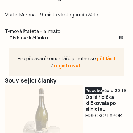
Martin Mrzena – 9. místo v kategorii do 30 let
Týmová štafeta – 4. místo
Diskuse k článku
Pro přidávání komentářů je nutné se
přihlásit
/
registrovat
.
Související články
Písecko
včera 20:19
Opilá řidička
kličkovala po
silnici a
ohrožovala
PÍSECKO/TÁBORSKO
ostatní.
– Nebezpečně
Nadýchala téměř
kličkující osobní
3,3 promile