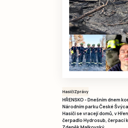
Hasiči
Zprávy
HŘENSKO - Dnešním dnem konč
Národním parku České Švýcars
Hasiči se vracejí domů, v Hř
čerpadlo Hydrosub, čerpací 
Zdeněk Malkovský.