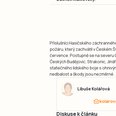
Příslušníci Hasičského záchranného
požáru, který zachvátil v Českém Šv
července. Postupně se na severu Čec
Českých Budějovic, Strakonic, Jind
statečného lidského boje s ohnivým 
nedbalost a škody jsou nezměrné.
Libuše Kolářová
kolarov
Diskuse k článku