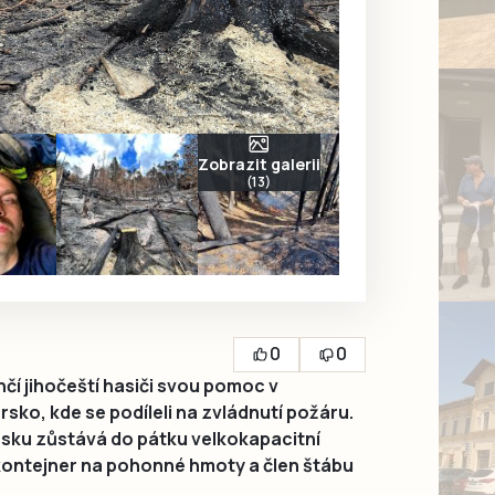
Zobrazit galerii
(13)
0
0
í jihočeští hasiči svou pomoc v
ko, kde se podíleli na zvládnutí požáru.
ensku zůstává do pátku velkokapacitní
kontejner na pohonné hmoty a člen štábu