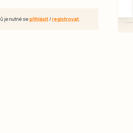
mazlivé, ihned k odběru.
ů je nutné se
přihlásit
/
registrovat
.