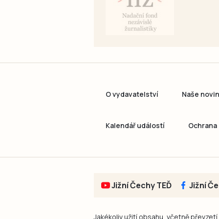
O vydavatelství
Naše novi
Kalendář událostí
Ochrana 
Jižní Čechy TEĎ
Jižní Č
Jakékoliv užití obsahu, včetně převzetí