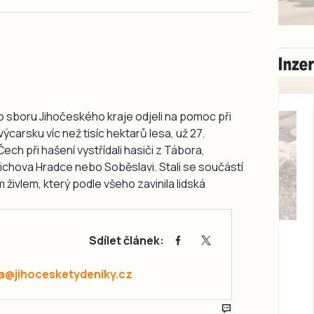
 sboru Jihočeského kraje odjeli na pomoc při
ýcarsku víc než tisíc hektarů lesa, už 27.
h při hašení vystřídali hasiči z Tábora,
řichova Hradce nebo Soběslavi. Stali se součástí
živlem, který podle všeho zavinila lidská
Milevsko
Sdílet článek:
Zdarma / za odvoz
Daruji do dobrých
a@jihocesketydeniky.cz
rukou kotě
Daruji do dobrých rukou
kotě-kočka, odčervené,