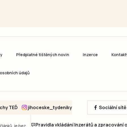
ny
Předplatné tištěných novin
Inzerce
Kontakt
osobních údajů
echy TEĎ
jihoceske_tydeniky
Sociální sít
Pravidla vkládání Inzerátů a zpracování
 článků, je bez