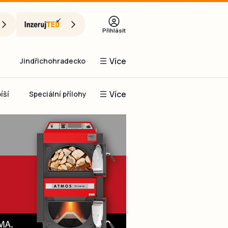
Přihlásit
Více
Jindřichohradecko
Více
íší
Speciální přílohy
Prachaticko
Inzerce
Obnovit heslo
řihlásit se
it se přes Facebook
čet, chci se
Registrovat