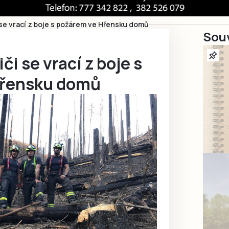
 se vrací z boje s požárem ve Hřensku domů
Souv
či se vrací z boje s
Hřensku domů