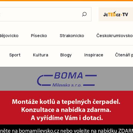
dějovicko
Písecko
Strakonicko
Českokrumlovsko
E-mail
Sport
Kultura
Blogy
Inspirace
Čtenáři p
Heslo
P
Přihlás
Ještě nemám ú